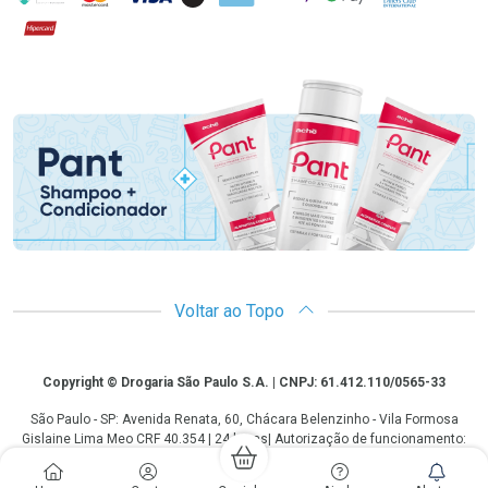
Hipercard
Promoção em Destaque
Voltar ao Topo
Copyright
Copyright © Drogaria São Paulo S.A. | CNPJ: 61.412.110/0565-33
São Paulo - SP: Avenida Renata, 60, Chácara Belenzinho - Vila Formosa
Gislaine Lima Meo CRF 40.354 | 24 horas| Autorização de funcionamento:
Processo: 2531.559767/2014-90 Autorização/MS: 7.31847.3 | As
informações contidas neste site, como promoções e ofertas de remédios e