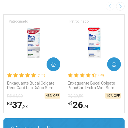
Imagem A
Pró
Patrocinado
Patrocinado
COMPRAR
COMPRAR
(153)
(93)
Enxaguante Bucal Colgate
Enxaguante Bucal Colgate
PerioGard Uso Diário Sem
PerioGard Extra Mint Sem
Álcool 500ml
Álcool 250ml
43% OFF
10% OFF
R$ 64,99
R$ 29,59
37
26
R$
R$
,23
,74
FECHAR
FECHAR
FEC
FEC
Laboratório
Laboratório