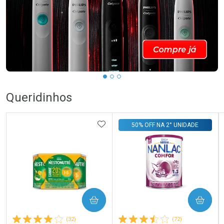
Queridinhos
ADICIONAR AOS FAVORITOS
50% OFF NA 2° UNIDADE
COMPRAR
COMPRAR
(32)
(72)