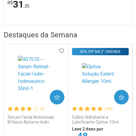
31
R$
,35
FECHA
FECHA
Laboratório
Por Menos
R
R
Destaques da Semana
ADICIONAR AOS FAVORITOS
50% OFF NA 2° UNIDADE
Ativar Desconto
COMPRAR
COMPRAR
Comprar sem Desconto
Comprar sem Desconto
Por R$ 31,35/cada
Por R$ 31,35/cada
(4)
(392)
Sérum Facial Antissinais
Colírio Hidratante e
Bifásico Noturno Isdin
Lubrificante Optive 10ml
Isdinceutics Retinal com
Leve 2 itens por
Retinaldeído 50ml
48