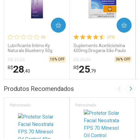
COMPRAR
COMPRAR
(0)
(375)
Lubrificante Íntimo Ky
Suplemento Acetilcisteína
Naturals Blueberry 50g
600mg Drogaria São Paulo
16 Sachês
10% OFF
36% OFF
R$ 31,59
R$ 39,99
28
25
R$
R$
,40
,79
FECHAR
FECHAR
FEC
FEC
Produtos Recomendados
Imagem A
Pró
Laboratório
Laboratório
Por Menos
Por Menos
Patrocinado
Patrocinado