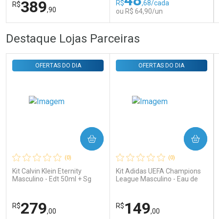
389
R$
,68/cada
R$
,90
ou R$ 64,90/un
FECHAR
FECHAR
FEC
FEC
Destaque Lojas Parceiras
Laboratório
Laboratório
Por Menos
Por Menos
OFERTAS DO DIA
OFERTAS DO DIA
COMPRAR
COMPRAR
Ativar Desconto
Ativar Desconto
(0)
(0)
Comprar sem Desconto
Comprar sem Desconto
Comprar sem Desconto
Comprar sem Desconto
Kit Calvin Klein Eternity
Kit Adidas UEFA Champions
Por R$ 389,90/cada
Por R$ 64,90/cada
Por R$ 389,90/cada
Por R$ 64,90/cada
Masculino - Edt 50ml + Sg
League Masculino - Eau de
100ml
Toilette 100ml + Shower Gel
250ml
279
149
R$
R$
,00
,00