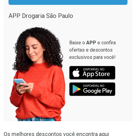
Por R$ 137,94/cada
Por R$ 12,93/cada
Por R$ 137,94/cada
Por R$ 12,93/cada
APP Drogaria São Paulo
Baixe o
APP
e confira
ofertas e descontos
exclusivos para você!
Os melhores descontos você encontra aqui