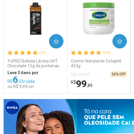
COMPRAR
COMPRAR
(19)
(239)
YoPRO Bebida Láctea UHT
Creme Hidratante Cetaphil
Chocolate 15g de proteínas
453g
250ml
Leve 3 itens por
26% OFF
R$ 134,90
6
99
R$
,33/cada
R$
,89
ou R$ 9,49/un
FECHAR
FECHAR
FEC
FEC
Laboratório
Laboratório
Por Menos
Por Menos