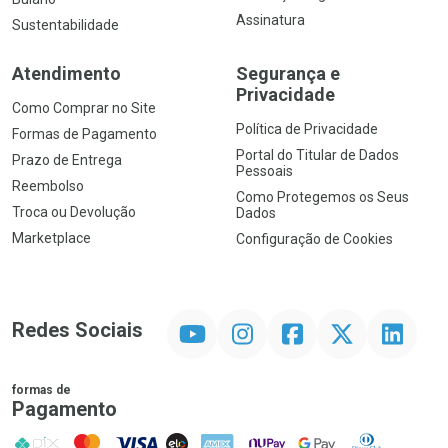
Assinatura
Sustentabilidade
Atendimento
Segurança e
Privacidade
Como Comprar no Site
Política de Privacidade
Formas de Pagamento
Portal do Titular de Dados
Prazo de Entrega
Pessoais
Reembolso
Como Protegemos os Seus
Troca ou Devolução
Dados
Marketplace
Configuração de Cookies
YouTube
Instagram
Facebook
Twitter
Linkedin
Redes Sociais
formas de
Pagamento
PIX
MasterCard
VISA
ELO
AMEX
NuPay
Google Pay
Diners Club