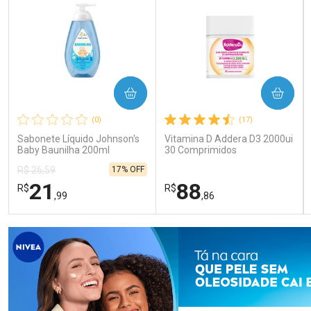
COMPRAR
COMPRAR
(0)
(17)
Sabonete Líquido Johnson's
Vitamina D Addera D3 2000ui
Baby Baunilha 200ml
30 Comprimidos
17% OFF
R$ 26,59
21
88
R$
R$
,99
,86
FECHAR
FECHAR
FEC
FEC
Laboratório
Laboratório
Por Menos
Por Menos