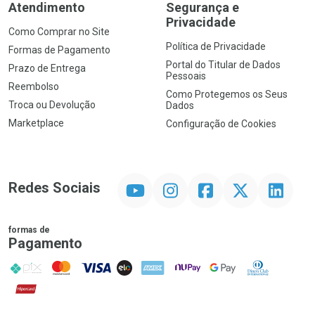
Atendimento
Segurança e
Privacidade
Como Comprar no Site
Política de Privacidade
Formas de Pagamento
Portal do Titular de Dados
Prazo de Entrega
Pessoais
Reembolso
Como Protegemos os Seus
Troca ou Devolução
Dados
Marketplace
Configuração de Cookies
YouTube
Instagram
Facebook
Twitter
Linkedin
Redes Sociais
formas de
Pagamento
PIX
MasterCard
VISA
ELO
AMEX
NuPay
Google Pay
Diners Club
Hipercard