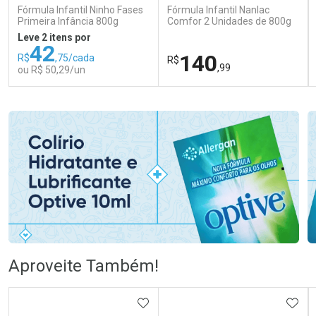
Fórmula Infantil Ninho Fases
Fórmula Infantil Nanlac
Primeira Infância 800g
Comfor 2 Unidades de 800g
Leve 2 itens por
42
140
R$
,75/cada
R$
,99
ou R$ 50,29/un
FECHAR
FECHAR
FEC
FEC
Laboratório
Laboratório
Por Menos
Por Menos
Ativar Desconto
Ativar Desconto
Aproveite Também!
Comprar sem Desconto
Comprar sem Desconto
Comprar sem Desconto
Comprar sem Desconto
ADICIONAR AOS FAVORITOS
ADIC
Por R$ 50,29/cada
Por R$ 140,99/cada
Por R$ 50,29/cada
Por R$ 140,99/cada