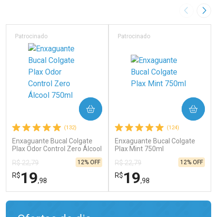
Imagem A
Pró
Patrocinado
Patrocinado
COMPRAR
COMPRAR
(132)
(124)
Enxaguante Bucal Colgate
Enxaguante Bucal Colgate
Plax Odor Control Zero Álcool
Plax Mint 750ml
750ml
12% OFF
12% OFF
R$ 22,79
R$ 22,79
19
19
R$
R$
,98
,98
FECHAR
FECHAR
FEC
FEC
Laboratório
Laboratório