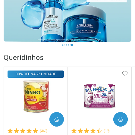
Queridinhos
ADIC
30% OFF NA 2° UNIDADE
COMPRAR
COMPRAR
(360)
(19)