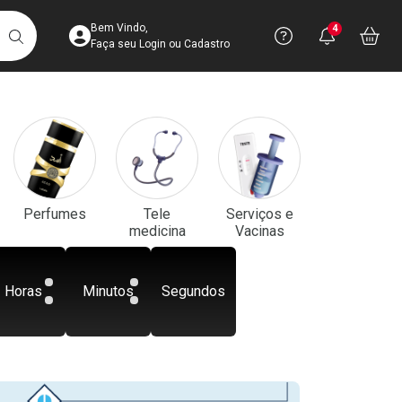
Acesse sua Conta
Precisa de aju
Notificaç
Acess
Bem Vindo,
4
Você po
notifica
Vo
it
BUSCAR
Ver Recursos 
Faça seu Login ou Cadastro
Atendimento ao 
Central de Ajud
Televendas
Perfumes
Tele
Serviços e
4003-3393
medicina
Vacinas
Horas
Minutos
Segundos