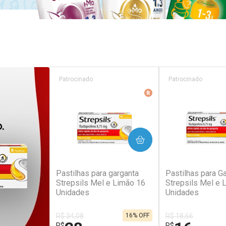
Patrocinado
Patrocinado
Medicamento De Refer
COMPRAR
COM
(342)
(3
Pastilhas para garganta
Pastilhas para G
Strepsils Mel e Limão 16
Strepsils Mel e 
Unidades
Unidades
R$ 34,08
R$ 18,66
16% OFF
R$
R$