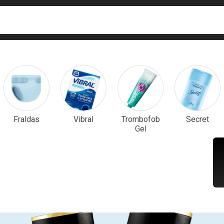
ca
isa?
em Destaque
Fraldas
Vibral
Trombofob
Secret
Gel