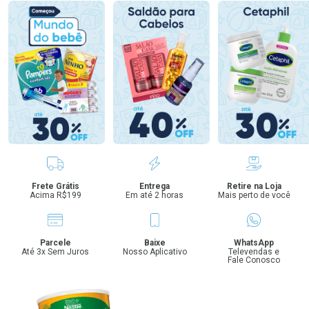
Benefícios
Frete Grátis
Entrega
Retire na Loja
Acima R$199
Em até 2 horas
Mais perto de você
Parcele
Baixe
WhatsApp
Até 3x Sem Juros
Nosso Aplicativo
Televendas e
Fale Conosco