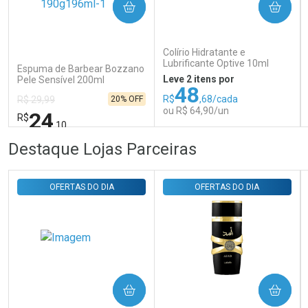
COMPRAR
COMPRAR
Ativar Desconto
Colírio Hidratante e
Comprar sem Desconto
Comprar sem Desconto
Lubrificante Optive 10ml
Por R$ 29,30/cada
Por R$ 29,30/cada
Espuma de Barbear Bozzano
Leve 2 itens por
Pele Sensível 200ml
48
R$
,68/cada
20% OFF
R$ 29,99
ou R$ 64,90/un
24
R$
,10
FECHAR
FECHAR
FEC
FEC
Destaque Lojas Parceiras
Laboratório
Laboratório
Por Menos
Por Menos
OFERTAS DO DIA
OFERTAS DO DIA
COMPRAR
COMPRAR
Ativar Desconto
Ativar Desconto