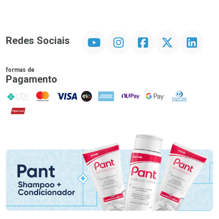
YouTube
Instagram
Facebook
Twitter
Linkedin
Redes Sociais
formas de
Pagamento
PIX
MasterCard
VISA
ELO
AMEX
NuPay
Google Pay
Diners Club
Hipercard
Promoção em Destaque