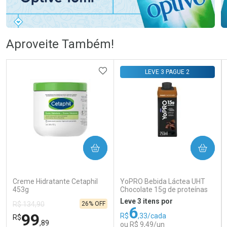
Ativar Desconto
Ativar Desconto
Aproveite Também!
Comprar sem Desconto
Comprar sem Desconto
Comprar sem Desconto
Comprar sem Desconto
ADICIONAR AOS FAVORITOS
LEVE 3 PAGUE 2
Por R$ 76,78/cada
Por R$ 55,85/cada
Por R$ 76,78/cada
Por R$ 55,85/cada
COMPRAR
COMPRAR
Creme Hidratante Cetaphil
YoPRO Bebida Láctea UHT
453g
Chocolate 15g de proteínas
250ml
Leve 3 itens por
26% OFF
R$ 134,90
6
99
R$
,33/cada
R$
,89
ou R$ 9,49/un