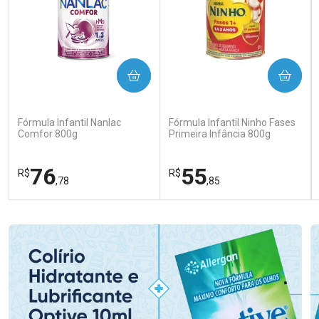
COMPRAR
COMPRAR
Fórmula Infantil Nanlac
Fórmula Infantil Ninho Fases
Comfor 800g
Primeira Infância 800g
76
55
R$
R$
,78
,85
FECHAR
FECHAR
FEC
FEC
Laboratório
Laboratório
Por Menos
Por Menos