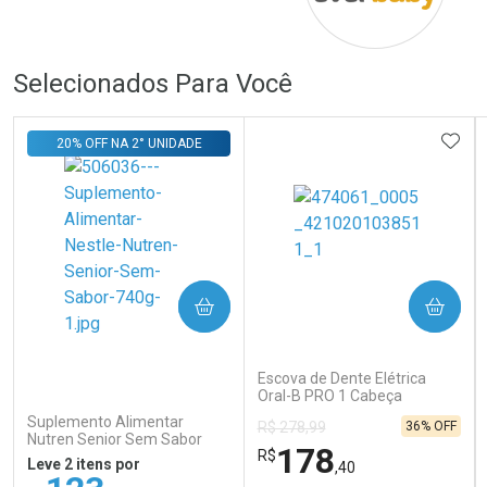
Comprar sem Desconto
Comprar sem Desconto
Por R$ 839,00/cada
Por R$ 279,00/cada
Por R$ 839,00/cada
Por R$ 279,00/cada
Selecionados Para Você
ADIC
20% OFF NA 2° UNIDADE
COMPRAR
COMPRAR
Escova de Dente Elétrica
Oral-B PRO 1 Cabeça
Redonda Recarregável 1
Suplemento Alimentar
36% OFF
R$ 278,99
Unidade
Nutren Senior Sem Sabor
178
R$
740g
Leve 2 itens por
,40