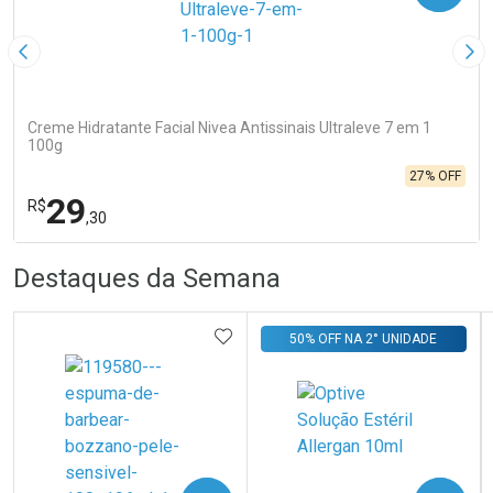
Imagem Anterior
Pró
Creme Hidratante Facial Nivea Antissinais Ultraleve 7 em 1
100g
27% OFF
29
R$
,30
R
R
FECHA
FECHA
Destaques da Semana
Laboratório
Por Menos
ADICIONAR AOS FAVORITOS
50% OFF NA 2° UNIDADE