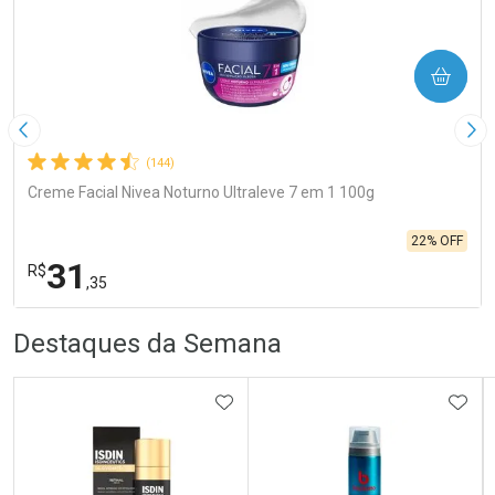
COMPRAR
Imagem Anterior
Pró
(144)
Creme Facial Nivea Noturno Ultraleve 7 em 1 100g
22% OFF
31
R$
,35
R
R
FECHA
FECHA
Destaques da Semana
Laboratório
Por Menos
ADICIONAR AOS FAVORITOS
ADIC