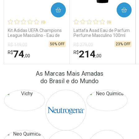
COMPRAR
COMPRAR
Ativar Desconto
Ativar Desconto
(0)
(0)
Comprar sem Desconto
Comprar sem Desconto
Comprar sem Desconto
Comprar sem Desconto
Kit Adidas UEFA Champions
Lattafa Asad Eau de Parfum
Por R$ 389,90/cada
Por R$ 22,53/cada
Por R$ 389,90/cada
Por R$ 22,53/cada
League Masculino - Eau de
Perfume Masculino 100ml
Toilette 100ml + Shower Gel
50% OFF
23% OFF
R$ 149,00
R$ 279,00
250ml
74
214
R$
R$
,00
,00
FECHAR
FECHAR
FEC
FEC
As Marcas Mais Amadas
Laboratório
Laboratório
Por Menos
Por Menos
do Brasil e do Mundo
Ativar Desconto
Ativar Desconto