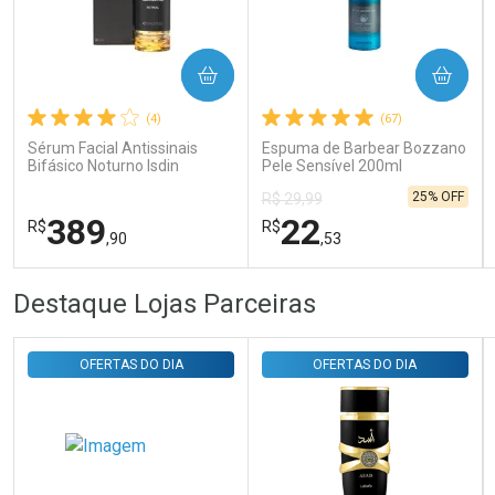
Ativar Desconto
COMPRAR
COMPRAR
(4)
(67)
Comprar sem Desconto
Comprar sem Desconto
Por R$ 31,35/cada
Por R$ 31,35/cada
Sérum Facial Antissinais
Espuma de Barbear Bozzano
Bifásico Noturno Isdin
Pele Sensível 200ml
Isdinceutics Retinal com
25% OFF
R$ 29,99
Retinaldeído 50ml
389
22
R$
R$
,90
,53
FECHAR
FECHAR
FEC
FEC
Destaque Lojas Parceiras
Laboratório
Laboratório
Por Menos
Por Menos
OFERTAS DO DIA
OFERTAS DO DIA