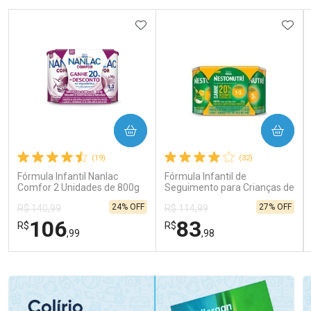
ADICIONAR AOS FAVORITOS
ADIC
COMPRAR
COMPRAR
(19)
(32)
Fórmula Infantil Nanlac
Fórmula Infantil de
Comfor 2 Unidades de 800g
Seguimento para Crianças de
Primeira Infância Nestonutri
24% OFF
27% OFF
R$ 140,99
R$ 114,99
2 Unidades de 800g cada
106
83
R$
R$
,99
,98
FECHAR
FECHAR
FEC
FEC
Laboratório
Laboratório
Por Menos
Por Menos