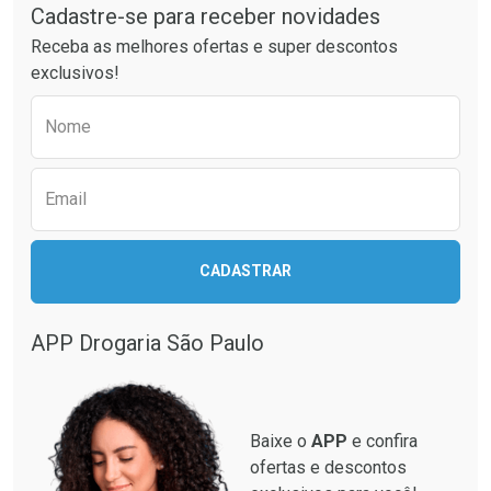
Laboratório
Laboratório
Por Menos
Por Menos
Cadastre-se para receber novidades
Receba as melhores ofertas e super descontos
exclusivos!
Preencha o formulário abaixo para receber 
Nome
Email
Ativar Desconto
Ativar Desconto
CADASTRAR
Comprar sem Desconto
Comprar sem Desconto
Comprar sem Desconto
Comprar sem Desconto
Por R$ 137,94/cada
Por R$ 87,99/cada
Por R$ 137,94/cada
Por R$ 87,99/cada
APP Drogaria São Paulo
Baixe o
APP
e confira
ofertas e descontos