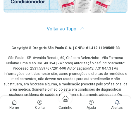
Voltar ao Topo
Copyright
Copyright © Drogaria São Paulo S.A. | CNPJ: 61.412.110/0565-33
São Paulo - SP: Avenida Renata, 60, Chácara Belenzinho - Vila Formosa
Gislaine Lima Meo CRF 40.354 | 24 horas| Autorização de funcionamento:
Processo: 2531.559767/2014-90 Autorização/MS: 7.31847.3 | As
informações contidas neste site, como promoções e ofertas de remédios e
medicamentos, não devem ser usadas para automedicação e não
substituem, em hipótese alguma, a medicação prescrita pelo profissional da
área médica. Somente o médico está em condições de diagnosticar
qualquer problema de saúde e prescrever o tratamento adequado. Os
preços e as promoções são válidos apenas para compras via internet. As
fotos contidas em nosso site são meramente ilustrativas. *Preços e
Home
Conta
Carrinho
Ajuda
Alertas
disponibilidade sujeitos a alterações no decorrer do dia. Antibióticos e
antimicrobianos vendas apenas em lojas físicas ou televendas. Portaria nº
344 - 01/02/1999 - Ministério da Saúde. Horário de funcionamento Central
de Vendas e Atendimento ao Cliente 4003 3393 ou 0800 779 8767 de