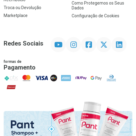
Como Protegemos os Seus
Troca ou Devolução
Dados
Marketplace
Configuração de Cookies
YouTube
Instagram
Facebook
Twitter
Linkedin
Redes Sociais
formas de
Pagamento
PIX
MasterCard
VISA
ELO
AMEX
NuPay
Google Pay
Diners Club
Hipercard
Promoção em Destaque