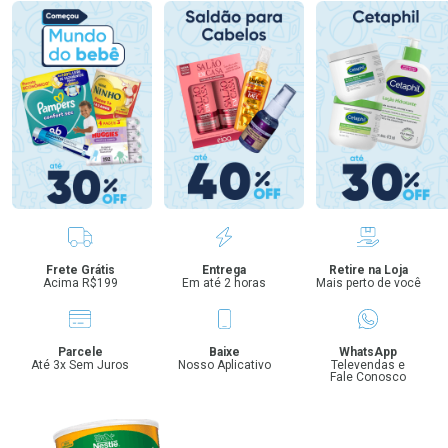
Benefícios
Frete Grátis
Entrega
Retire na Loja
Acima R$199
Em até 2 horas
Mais perto de você
Parcele
Baixe
WhatsApp
Até 3x Sem Juros
Nosso Aplicativo
Televendas e
Fale Conosco