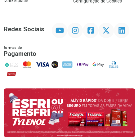
Marketplace
Configuração de Cookies
YouTube
Instagram
Facebook
Twitter
Linkedin
Redes Sociais
formas de
Pagamento
PIX
MasterCard
VISA
ELO
AMEX
NuPay
Google Pay
Diners Club
Hipercard
Promoção em Destaque