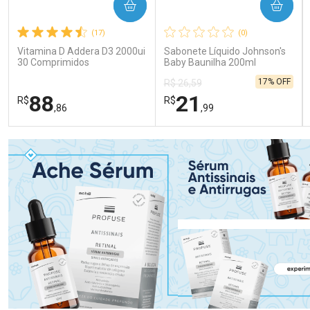
COMPRAR
COMPRAR
(17)
(0)
Vitamina D Addera D3 2000ui
Sabonete Líquido Johnson's
30 Comprimidos
Baby Baunilha 200ml
17% OFF
R$ 26,59
88
21
R$
R$
,86
,99
FECHAR
FECHAR
FEC
FEC
Laboratório
Laboratório
Por Menos
Por Menos
Ativar Desconto
Ativar Desconto