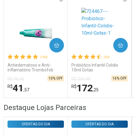
Ativar Desconto
COMPRAR
COMPRAR
(140)
(63)
Comprar sem Desconto
Comprar sem Desconto
Por R$ 143,94/cada
Por R$ 143,94/cada
Antiedematoso e Anti-
Probiótico Infantil Colidis
inflamatório Trombofob
10ml Gotas
200U/g 40g
10% OFF
16% OFF
R$ 46,30
R$ 204,99
41
172
R$
R$
,57
,25
FECHAR
FECHAR
FEC
FEC
Destaque Lojas Parceiras
Laboratório
Laboratório
Por Menos
Por Menos
OFERTAS DO DIA
OFERTAS DO DIA