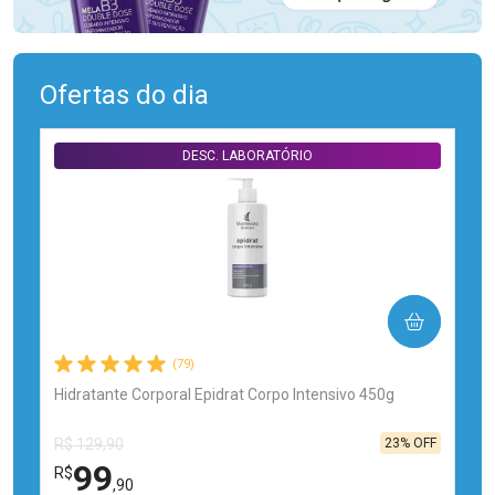
Ofertas do dia
DESC. LABORATÓRIO
COMPRAR
(79)
Hidratante Corporal Epidrat Corpo Intensivo 450g
23% OFF
R$ 129,90
99
R$
,90