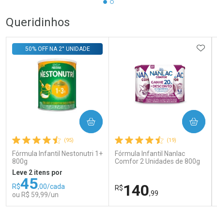
Queridinhos
ADIC
50% OFF NA 2° UNIDADE
COMPRAR
COMPRAR
(95)
(19)
Fórmula Infantil Nestonutri 1+
Fórmula Infantil Nanlac
800g
Comfor 2 Unidades de 800g
Leve 2 itens por
45
140
R$
,00/cada
R$
,99
ou R$ 59,99/un