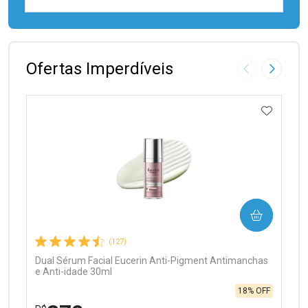
FECHAR
FECHAR
Laboratório
Por Menos
Ofertas Imperdíveis
Imagem Anter
Próxima
ADICIO
Ativar Desconto
COMPRAR
Comprar sem Desconto
Comprar sem Desconto
Por R$ 99,90/cada
Por R$ 99,90/cada
(127)
Dual Sérum Facial Eucerin Anti-Pigment Antimanchas
e Anti-idade 30ml
18% OFF