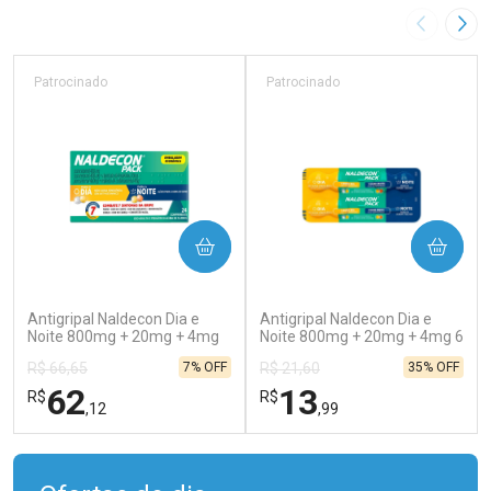
Imagem A
Pró
Patrocinado
Patrocinado
COMPRAR
COMPRAR
(138)
(202)
Antigripal Naldecon Dia e
Antigripal Naldecon Dia e
Noite 800mg + 20mg + 4mg
Noite 800mg + 20mg + 4mg 6
24 comprimidos
comprimidos
7% OFF
35% OFF
R$ 66,65
R$ 21,60
62
13
R$
R$
,12
,99
FECHAR
FECHAR
FEC
FEC
Laboratório
Laboratório