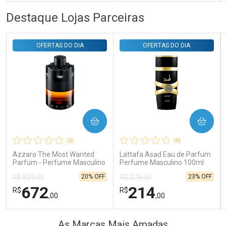
FECHAR
FECHAR
FEC
FEC
Destaque Lojas Parceiras
Laboratório
Laboratório
Por Menos
Por Menos
OFERTAS DO DIA
OFERTAS DO DIA
COMPRAR
COMPRAR
Ativar Desconto
Ativar Desconto
(0)
(0)
Comprar sem Desconto
Comprar sem Desconto
Comprar sem Desconto
Comprar sem Desconto
Azzaro The Most Wanted
Lattafa Asad Eau de Parfum
Por R$ 41,57/cada
Por R$ 16,79/cada
Por R$ 41,57/cada
Por R$ 16,79/cada
Parfum - Perfume Masculino
Perfume Masculino 100ml
20% OFF
23% OFF
R$ 839,00
R$ 279,00
672
214
R$
R$
,00
,00
FECHAR
FECHAR
FEC
FEC
As Marcas Mais Amadas