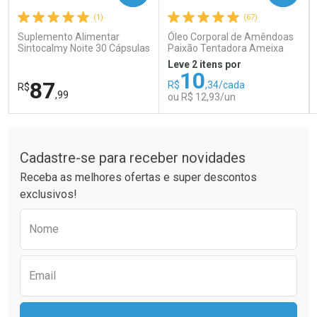
(1)
(67)
Comprar sem Desconto
Comprar sem Desconto
Comprar sem Desconto
Comprar sem Desconto
Suplemento Alimentar
Óleo Corporal de Amêndoas
Por R$ 189,99/cada
Por R$ 66,43/cada
Por R$ 189,99/cada
Por R$ 66,43/cada
Sintocalmy Noite 30 Cápsulas
Paixão Tentadora Ameixa
Rubi 100ml
Leve 2 itens por
10
87
R$
,34/cada
R$
,99
ou R$ 12,93/un
Tudo sobre a Drogaria São Paulo
FECHAR
FECHAR
FEC
FEC
Laboratório
Laboratório
Por Menos
Por Menos
Cadastre-se para receber novidades
Receba as melhores ofertas e super descontos
exclusivos!
Preencha o formulário abaixo para receber 
Nome
Email
Ativar Desconto
Ativar Desconto