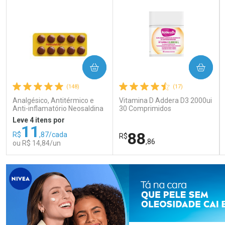
COMPRAR
COMPRAR
(148)
(17)
Analgésico, Antitérmico e
Vitamina D Addera D3 2000ui
Anti-inflamatório Neosaldina
30 Comprimidos
30mg + 300mg + 30mg 10
Leve 4 itens por
Drágeas
11
88
R$
,87/cada
R$
,86
ou R$ 14,84/un
FECHAR
FECHAR
FEC
FEC
Laboratório
Laboratório
Por Menos
Por Menos