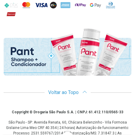
PIX
MasterCard
VISA
ELO
AMEX
NuPay
Google Pay
Diners Club
Hipercard
Promoção em Destaque
Voltar ao Topo
Copyright
Copyright © Drogaria São Paulo S.A. | CNPJ: 61.412.110/0565-33
São Paulo - SP: Avenida Renata, 60, Chácara Belenzinho - Vila Formosa
Gislaine Lima Meo CRF 40.354 | 24 horas| Autorização de funcionamento:
Processo: 2531.559767/2014-90 Autorização/MS: 7.31847.3 | As