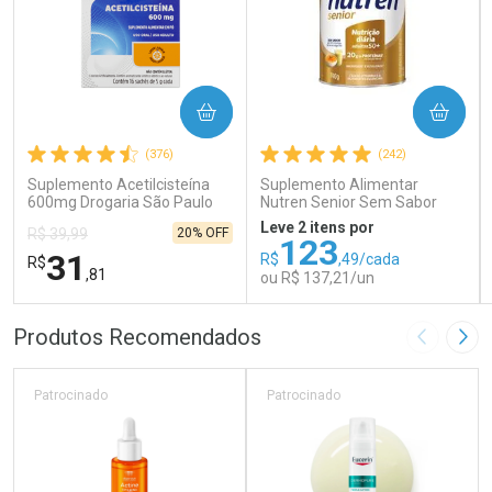
COMPRAR
COMPRAR
(376)
(242)
Suplemento Acetilcisteína
Suplemento Alimentar
600mg Drogaria São Paulo
Nutren Senior Sem Sabor
16 Sachês
740g
Leve 2 itens por
20% OFF
R$ 39,99
123
31
R$
,49/cada
R$
,81
ou R$ 137,21/un
FECHAR
FECHAR
FEC
FEC
Produtos Recomendados
Imagem A
Pró
Laboratório
Laboratório
Por Menos
Por Menos
Patrocinado
Patrocinado