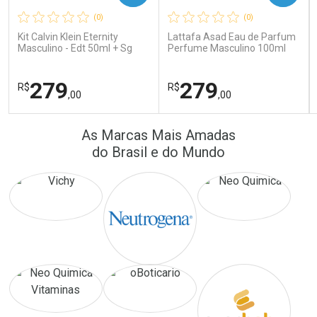
(0)
(0)
Comprar sem Desconto
Comprar sem Desconto
Comprar sem Desconto
Comprar sem Desconto
Kit Calvin Klein Eternity
Lattafa Asad Eau de Parfum
Por R$ 389,90/cada
Por R$ 64,90/cada
Por R$ 389,90/cada
Por R$ 64,90/cada
Masculino - Edt 50ml + Sg
Perfume Masculino 100ml
100ml
279
279
R$
R$
,00
,00
FECHAR
FECHAR
FEC
FEC
As Marcas Mais Amadas
Laboratório
Laboratório
Por Menos
Por Menos
do Brasil e do Mundo
Ativar Desconto
Ativar Desconto