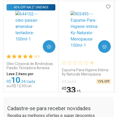
ADIC
40% OFF NA 2° UNIDADE
COMPRAR
COMPRAR
Ativar Desconto
Ativar Desconto
(67)
Comprar sem Desconto
Comprar sem Desconto
Comprar sem Desconto
Comprar sem Desconto
(0)
Óleo Corporal de Amêndoas
Por R$ 65,85/cada
Por R$ 14,39/cada
Por R$ 65,85/cada
Por R$ 14,39/cada
Paixão Tentadora Ameixa
Espuma Para Higiene Íntima
Rubi 100ml
Leve 2 itens por
Ky Naturals Menopausa
10
150ml
R$
,34/cada
15% OFF
R$ 38,99
ou R$ 12,93/un
33
R$
,15
Tudo sobre a Drogaria São Paulo
FECHAR
FECHAR
FEC
FEC
Laboratório
Laboratório
Por Menos
Por Menos
Cadastre-se para receber novidades
Receba as melhores ofertas e super descontos