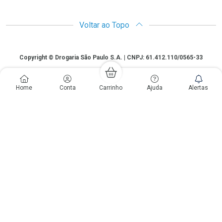
Voltar ao Topo
Copyright
Copyright © Drogaria São Paulo S.A. | CNPJ: 61.412.110/0565-33
São Paulo - SP: Avenida Renata, 60, Chácara Belenzinho - Vila Formosa
Gislaine Lima Meo CRF 40.354 | 24 horas| Autorização de funcionamento:
Home
Conta
Carrinho
Ajuda
Alertas
Processo: 2531.559767/2014-90 Autorização/MS: 7.31847.3 | As
informações contidas neste site, como promoções e ofertas de remédios e
medicamentos, não devem ser usadas para automedicação e não
substituem, em hipótese alguma, a medicação prescrita pelo profissional da
área médica. Somente o médico está em condições de diagnosticar
qualquer problema de saúde e prescrever o tratamento adequado. Os
preços e as promoções são válidos apenas para compras via internet. As
fotos contidas em nosso site são meramente ilustrativas. *Preços e
disponibilidade sujeitos a alterações no decorrer do dia. Antibióticos e
antimicrobianos vendas apenas em lojas físicas ou televendas. Portaria nº
344 - 01/02/1999 - Ministério da Saúde. Horário de funcionamento Central
de Vendas e Atendimento ao Cliente 4003 3393 ou 0800 779 8767 de
domingo a domingo das 08h00 às 20h00.
LGPD Aceite os Cookies