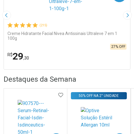
Imagem Anterior
Pró
(215)
Creme Hidratante Facial Nivea Antissinais Ultraleve 7 em 1
100g
27% OFF
29
R$
,30
FECHA
FECHA
R
R
Destaques da Semana
Laboratório
Por Menos
ADICIONAR AOS FAVORITOS
50% OFF NA 2° UNIDADE