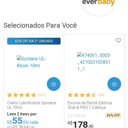
Comprar sem Desconto
Comprar sem Desconto
Comprar sem Desconto
Comprar sem Desconto
Por R$ 279,00/cada
Por R$ 279,00/cada
Por R$ 279,00/cada
Por R$ 279,00/cada
Selecionados Para Você
ADIC
60% OFF NA 2° UNIDADE
COMPRAR
COMPRAR
(317)
(53)
Colírio Lubrificante Systane
Escova de Dente Elétrica
UL 10ml
Oral-B PRO 1 Cabeça
Redonda Recarregável 1
Leve 2 itens por
36% OFF
R$ 278,99
Unidade
55
178
R$
,05/cada
R$
,40
ou R$ 78,64/un