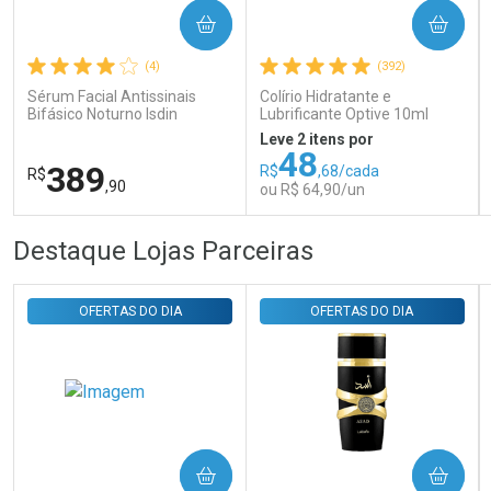
Ativar Desconto
COMPRAR
COMPRAR
(4)
(392)
Comprar sem Desconto
Comprar sem Desconto
Sérum Facial Antissinais
Colírio Hidratante e
Por R$ 29,30/cada
Por R$ 29,30/cada
Bifásico Noturno Isdin
Lubrificante Optive 10ml
Isdinceutics Retinal com
Leve 2 itens por
Retinaldeído 50ml
48
389
R$
,68/cada
R$
,90
ou R$ 64,90/un
FECHAR
FECHAR
FEC
FEC
Destaque Lojas Parceiras
Laboratório
Laboratório
Por Menos
Por Menos
OFERTAS DO DIA
OFERTAS DO DIA
COMPRAR
COMPRAR
Ativar Desconto
Ativar Desconto