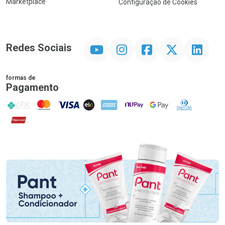
Marketplace
Configuração de Cookies
YouTube
Instagram
Facebook
Twitter
Linkedin
Redes Sociais
formas de
Pagamento
PIX
MasterCard
VISA
ELO
AMEX
NuPay
Google Pay
Diners Club
Hipercard
Promoção em Destaque