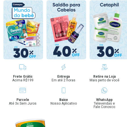
Benefícios
Frete Grátis
Entrega
Retire na Loja
Acima R$199
Em até 2 horas
Mais perto de você
Parcele
Baixe
WhatsApp
Até 3x Sem Juros
Nosso Aplicativo
Televendas e
Fale Conosco