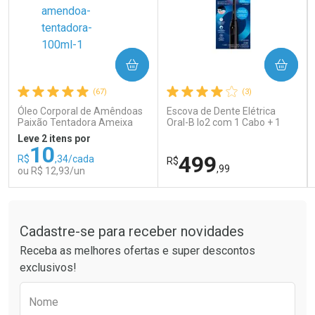
COMPRAR
COMPRAR
Ativar Desconto
Ativar Desconto
(67)
(3)
Comprar sem Desconto
Comprar sem Desconto
Comprar sem Desconto
Comprar sem Desconto
Óleo Corporal de Amêndoas
Escova de Dente Elétrica
Por R$ 26,99/cada
Por R$ 121,90/cada
Por R$ 26,99/cada
Por R$ 121,90/cada
Paixão Tentadora Ameixa
Oral-B Io2 com 1 Cabo + 1
Rubi 100ml
Refil + Carregador
Leve 2 itens por
10
499
R$
,34/cada
R$
,99
ou R$ 12,93/un
Tudo sobre a Drogaria São Paulo
FECHAR
FECHAR
FEC
FEC
Laboratório
Laboratório
Por Menos
Por Menos
Cadastre-se para receber novidades
Receba as melhores ofertas e super descontos
exclusivos!
Preencha o formulário abaixo para receber 
Nome