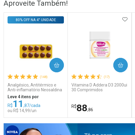
Aproveite Também!
Comprar sem Desconto
Comprar sem Desconto
Comprar sem Desconto
Comprar sem Desconto
ADIC
80% OFF NA 4° UNIDADE
Por R$ 56,24/cada
Por R$ 106,99/cada
Por R$ 56,24/cada
Por R$ 106,99/cada
COMPRAR
COMPRAR
(148)
(17)
Analgésico, Antitérmico e
Vitamina D Addera D3 2000ui
Anti-inflamatório Neosaldina
30 Comprimidos
30mg + 300mg + 30mg 10
Leve 4 itens por
Drágeas
11
88
R$
,87/cada
R$
,86
ou R$ 14,99/un
FECHAR
FECHAR
FEC
FEC
Laboratório
Laboratório
Por Menos
Por Menos