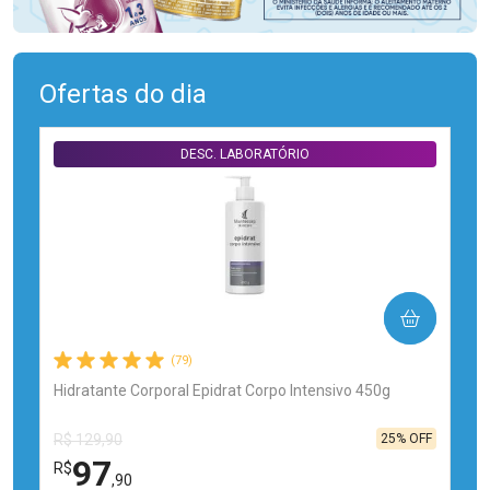
Ofertas do dia
DESC. LABORATÓRIO
COMPRAR
(79)
Hidratante Corporal Epidrat Corpo Intensivo 450g
25% OFF
R$ 129,90
97
R$
,90