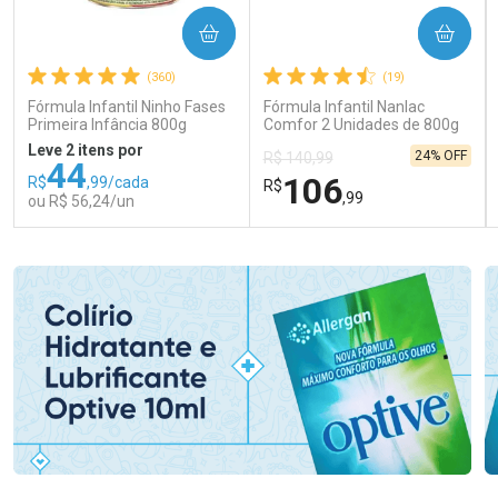
COMPRAR
COMPRAR
(360)
(19)
Fórmula Infantil Ninho Fases
Fórmula Infantil Nanlac
Primeira Infância 800g
Comfor 2 Unidades de 800g
Leve 2 itens por
24% OFF
R$ 140,99
44
106
R$
,99/cada
R$
,99
ou R$ 56,24/un
FECHAR
FECHAR
FEC
FEC
Laboratório
Laboratório
Por Menos
Por Menos
Ativar Desconto
Ativar Desconto