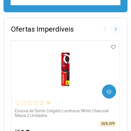
FECHAR
FECHAR
Laboratório
Por Menos
Ofertas Imperdíveis
Imagem Anter
Próxima
ADICIO
Ativar Desconto
COMPRAR
Comprar sem Desconto
Comprar sem Desconto
Por R$ 97,90/cada
Por R$ 97,90/cada
(0)
Escova de Dente Colgate Luminous White Charcoal
Macia 2 Unidades
26% OFF