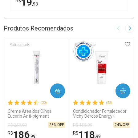
19
R$
,98
FECHAR
FECHAR
Laboratório
Por Menos
Produtos Recomendados
Imagem A
Pró
ADIC
Patrocinado
Patrocinado
Ativar Desconto
COMPRAR
COMPRAR
Comprar sem Desconto
Comprar sem Desconto
(20)
(53)
Por R$ 19,98/cada
Por R$ 19,98/cada
Creme Área dos Olhos
Condicionador Fortalecedor
Eucerin Anti-pigment
Vichy Dercos Energy+
Clareador de Olheiras 15ml
Antiqueda 200ml
28% OFF
24% OFF
R$ 259,99
R$ 155,99
186
118
R$
R$
,99
,99