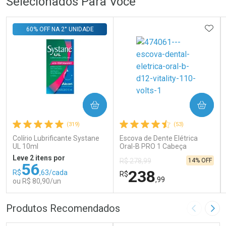
Selecionados Para Você
ADIC
60% OFF NA 2° UNIDADE
COMPRAR
COMPRAR
(319)
(53)
Colírio Lubrificante Systane
Escova de Dente Elétrica
UL 10ml
Oral-B PRO 1 Cabeça
Redonda Recarregável 1
Leve 2 itens por
14% OFF
R$ 278,99
Unidade
56
238
R$
,63/cada
R$
,99
ou R$ 80,90/un
FECHAR
FECHAR
FEC
FEC
Produtos Recomendados
Imagem A
Pró
Laboratório
Laboratório
Por Menos
Por Menos