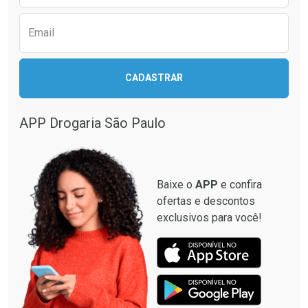
Email
Ativar Desconto
Ativar Desconto
CADASTRAR
Comprar sem Desconto
Comprar sem Desconto
Comprar sem Desconto
Comprar sem Desconto
Por R$ 12,93/cada
Por R$ 499,99/cada
Por R$ 12,93/cada
Por R$ 499,99/cada
APP Drogaria São Paulo
Baixe o
APP
e confira
ofertas e descontos
exclusivos para você!