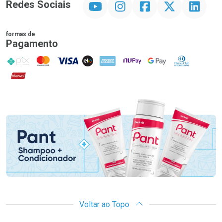
Redes Sociais
formas de
Pagamento
PIX
MasterCard
VISA
ELO
AMEX
NuPay
Google Pay
Diners Club
Hipercard
Promoção em Destaque
Voltar ao Topo