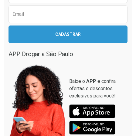
Email
Ativar Desconto
Ativar Desconto
CADASTRAR
Comprar sem Desconto
Comprar sem Desconto
Comprar sem Desconto
Comprar sem Desconto
Por R$ 28,40/cada
Por R$ 12,93/cada
Por R$ 28,40/cada
Por R$ 12,93/cada
APP Drogaria São Paulo
Baixe o
APP
e confira
ofertas e descontos
exclusivos para você!