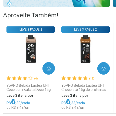
Ativar Desconto
Ativar Desconto
Aproveite Também!
Comprar sem Desconto
Comprar sem Desconto
Comprar sem Desconto
Comprar sem Desconto
LEVE 3 PAGUE 2
LEVE 3 PAGUE 2
Por R$ 140,99/cada
Por R$ 76,78/cada
Por R$ 140,99/cada
Por R$ 76,78/cada
COMPRAR
COMPRAR
(6)
(19)
YoPRO Bebida Láctea UHT
YoPRO Bebida Láctea UHT
Coco com Batata Doce 15g
Chocolate 15g de proteínas
de proteínas 250ml
250ml
Leve 3 itens por
Leve 3 itens por
6
6
R$
,33/cada
R$
,33/cada
ou R$ 9,49/un
ou R$ 9,49/un