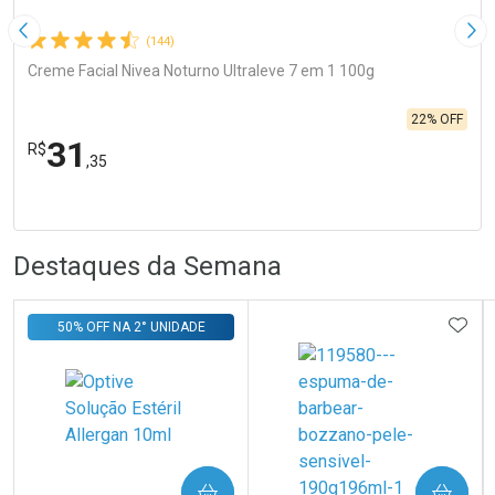
Imagem Anterior
Pró
(144)
Creme Facial Nivea Noturno Ultraleve 7 em 1 100g
22% OFF
31
R$
,35
R
R
FECHA
FECHA
Laboratório
Por Menos
Destaques da Semana
ADIC
50% OFF NA 2° UNIDADE
Ativar Desconto
COMPRAR
COMPRAR