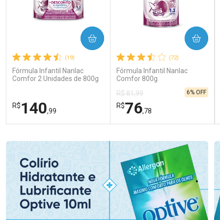
COMPRAR
COMPRAR
(19)
(72)
Fórmula Infantil Nanlac
Fórmula Infantil Nanlac
Comfor 2 Unidades de 800g
Comfor 800g
6% OFF
R$ 81,99
140
76
R$
R$
,99
,78
FECHAR
FECHAR
FEC
FEC
Laboratório
Laboratório
Por Menos
Por Menos