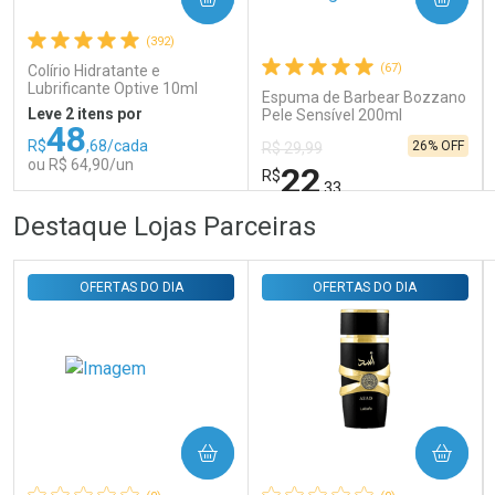
Comprar sem Desconto
Comprar sem Desconto
Por R$ 31,35/cada
Por R$ 31,35/cada
(392)
(67)
Colírio Hidratante e
Lubrificante Optive 10ml
Espuma de Barbear Bozzano
Leve 2 itens por
Pele Sensível 200ml
48
R$
,68/cada
26% OFF
R$ 29,99
ou R$ 64,90/un
22
R$
,33
FECHAR
FECHAR
FEC
FEC
Destaque Lojas Parceiras
Laboratório
Laboratório
Por Menos
Por Menos
OFERTAS DO DIA
OFERTAS DO DIA
COMPRAR
COMPRAR
Ativar Desconto
Ativar Desconto