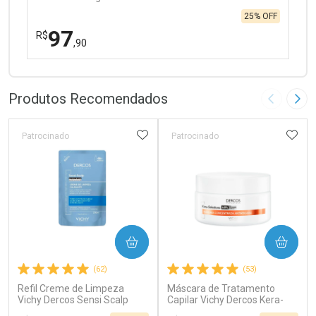
25% OFF
97
R$
,90
FECHAR
FECHAR
Laboratório
Por Menos
Produtos Recomendados
Imagem A
Pró
ADICIONAR AOS FAVORITOS
ADIC
Patrocinado
Patrocinado
Ativar Desconto
COMPRAR
COMPRAR
Comprar sem Desconto
Comprar sem Desconto
(62)
(53)
Por R$ 97,90/cada
Por R$ 97,90/cada
Refil Creme de Limpeza
Máscara de Tratamento
Vichy Dercos Sensi Scalp
Capilar Vichy Dercos Kera-
200ml
Solutions Ação Antifrizz