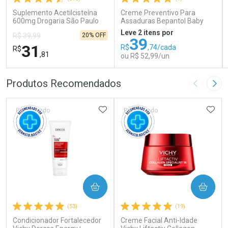
Suplemento Acetilcisteína
Creme Preventivo Para
600mg Drogaria São Paulo
Assaduras Bepantol Baby
16 Sachês
Toy Story Personagens
Leve 2 itens por
20% OFF
R$ 39,99
Sortidos 120g
39
31
R$
,74/cada
R$
,81
ou R$ 52,99/un
FECHAR
FECHAR
FEC
FEC
Produtos Recomendados
Imagem A
Pró
Laboratório
Laboratório
Por Menos
Por Menos
ADICIONAR AOS FAVORITOS
ADIC
Patrocinado
Patrocinado
COMPRAR
COMPRAR
Ativar Desconto
Ativar Desconto
(53)
(19)
Condicionador Fortalecedor
Comprar sem Desconto
Creme Facial Anti-Idade
Comprar sem Desconto
Comprar sem Desconto
Comprar sem Desconto