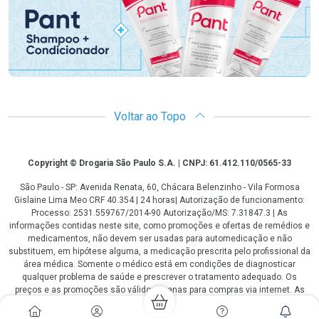
Voltar ao Topo
Copyright
Copyright © Drogaria São Paulo S.A. | CNPJ: 61.412.110/0565-33
São Paulo - SP: Avenida Renata, 60, Chácara Belenzinho - Vila Formosa
Gislaine Lima Meo CRF 40.354 | 24 horas| Autorização de funcionamento:
Processo: 2531.559767/2014-90 Autorização/MS: 7.31847.3 | As
informações contidas neste site, como promoções e ofertas de remédios e
medicamentos, não devem ser usadas para automedicação e não
substituem, em hipótese alguma, a medicação prescrita pelo profissional da
área médica. Somente o médico está em condições de diagnosticar
qualquer problema de saúde e prescrever o tratamento adequado. Os
preços e as promoções são válidos apenas para compras via internet. As
fotos contidas em nosso site são meramente ilustrativas. *Preços e
disponibilidade sujeitos a alterações no decorrer do dia. Antibióticos e