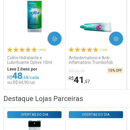
COMPRAR
COMPRAR
Ativar Desconto
(393)
(140)
Colírio Hidratante e
Antiedematoso e Anti-
Comprar sem Desconto
Comprar sem Desconto
Lubrificante Optive 10ml
inflamatório Trombofob
Por R$ 29,30/cada
Por R$ 29,30/cada
200U/g 40g
Leve 2 itens por
10% OFF
R$ 46,30
48
41
R$
,68/cada
R$
,57
ou R$ 64,90/un
FECHAR
FECHAR
FEC
FEC
Destaque Lojas Parceiras
Laboratório
Laboratório
Por Menos
Por Menos
OFERTAS DO DIA
OFERTAS DO DIA