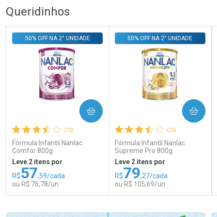
Queridinhos
50% OFF NA 2° UNIDADE
50% OFF NA 2° UNIDADE
COMPRAR
COMPRAR
(72)
(23)
Fórmula Infantil Nanlac
Fórmula Infantil Nanlac
Comfor 800g
Supreme Pro 800g
Leve 2 itens por
Leve 2 itens por
57
79
R$
,59/cada
R$
,27/cada
ou R$ 76,78/un
ou R$ 105,69/un
FECHAR
FECHAR
FEC
FEC