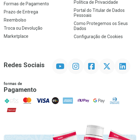
Política de Privacidade
Formas de Pagamento
Portal do Titular de Dados
Prazo de Entrega
Pessoais
Reembolso
Como Protegemos os Seus
Troca ou Devolução
Dados
Marketplace
Configuração de Cookies
YouTube
Instagram
Facebook
Twitter
Linkedin
Redes Sociais
formas de
Pagamento
PIX
MasterCard
VISA
ELO
AMEX
NuPay
Google Pay
Diners Club
Hipercard
Promoção em Destaque