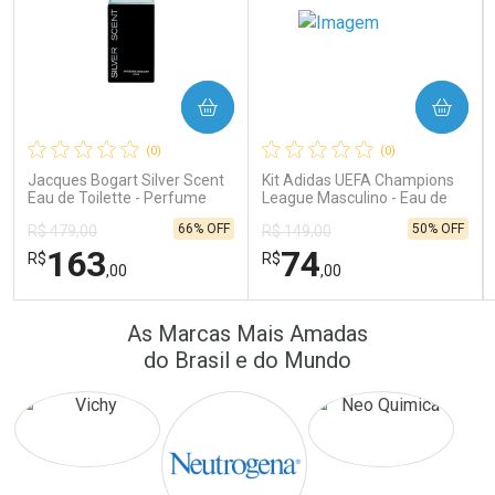
COMPRAR
COMPRAR
Ativar Desconto
Ativar Desconto
(0)
(0)
Comprar sem Desconto
Comprar sem Desconto
Comprar sem Desconto
Comprar sem Desconto
Jacques Bogart Silver Scent
Kit Adidas UEFA Champions
Por R$ 64,90/cada
Por R$ 41,57/cada
Por R$ 64,90/cada
Por R$ 41,57/cada
Eau de Toilette - Perfume
League Masculino - Eau de
Masculino
Toilette 100ml + Shower Gel
66% OFF
50% OFF
R$ 479,00
R$ 149,00
250ml
163
74
R$
R$
,00
,00
FECHAR
FECHAR
FEC
FEC
As Marcas Mais Amadas
Laboratório
Laboratório
Por Menos
Por Menos
do Brasil e do Mundo