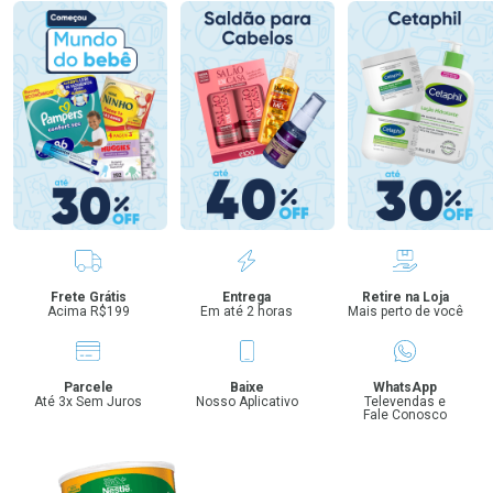
Benefícios
Frete Grátis
Entrega
Retire na Loja
Acima R$199
Em até 2 horas
Mais perto de você
Parcele
Baixe
WhatsApp
Até 3x Sem Juros
Nosso Aplicativo
Televendas e
Fale Conosco