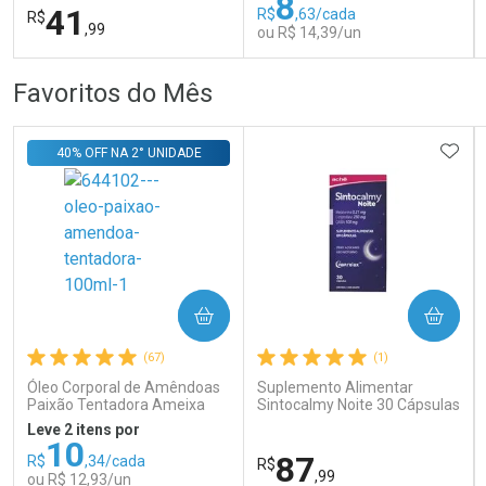
8
41
R$
,63/cada
R$
,99
ou R$ 14,39/un
FECHAR
FECHAR
FEC
FEC
Favoritos do Mês
Laboratório
Laboratório
Por Menos
Por Menos
ADIC
40% OFF NA 2° UNIDADE
COMPRAR
COMPRAR
Ativar Desconto
Ativar Desconto
(67)
(1)
Comprar sem Desconto
Comprar sem Desconto
Comprar sem Desconto
Comprar sem Desconto
Óleo Corporal de Amêndoas
Suplemento Alimentar
Por R$ 41,99/cada
Por R$ 14,39/cada
Por R$ 41,99/cada
Por R$ 14,39/cada
Paixão Tentadora Ameixa
Sintocalmy Noite 30 Cápsulas
Rubi 100ml
Leve 2 itens por
10
87
R$
,34/cada
R$
,99
ou R$ 12,93/un