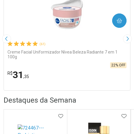
COMPRAR
Imagem Anterior
Pró
(61)
Creme Facial Uniformizador Nívea Beleza Radiante 7 em 1
100g
22% OFF
31
R$
,35
FECHA
FECHA
Laboratório
R
R
Por Menos
Destaques da Semana
ADICIONAR AOS FAVORITOS
ADIC