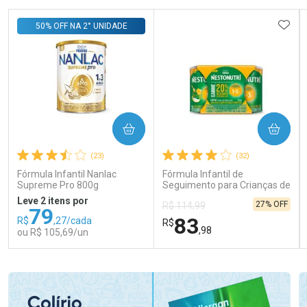
ADIC
50% OFF NA 2° UNIDADE
COMPRAR
COMPRAR
(23)
(32)
Fórmula Infantil Nanlac
Fórmula Infantil de
Supreme Pro 800g
Seguimento para Crianças de
Primeira Infância Nestonutri
Leve 2 itens por
27% OFF
R$ 114,99
2 Unidades de 800g cada
79
83
R$
,27/cada
R$
,98
ou R$ 105,69/un
FECHAR
FECHAR
FEC
FEC
Laboratório
Laboratório
Por Menos
Por Menos