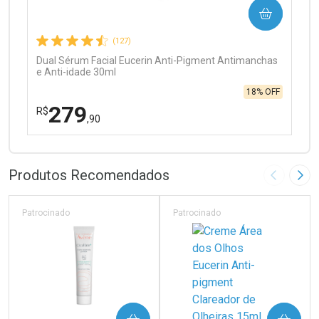
COMPRAR
Comprar sem Desconto
Comprar sem Desconto
Por R$ 97,90/cada
Por R$ 97,90/cada
(127)
Dual Sérum Facial Eucerin Anti-Pigment Antimanchas
e Anti-idade 30ml
18% OFF
279
R$
,90
FECHAR
FECHAR
Laboratório
Por Menos
Produtos Recomendados
Imagem A
Pró
Patrocinado
Patrocinado
Ativar Desconto