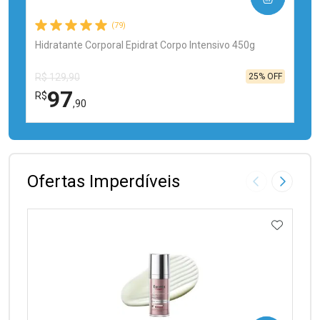
(79)
Hidratante Corporal Epidrat Corpo Intensivo 450g
25% OFF
R$ 129,90
97
R$
,90
FECHAR
FECHAR
Laboratório
Por Menos
Ofertas Imperdíveis
Imagem Anter
Próxima
ADICIO
Ativar Desconto