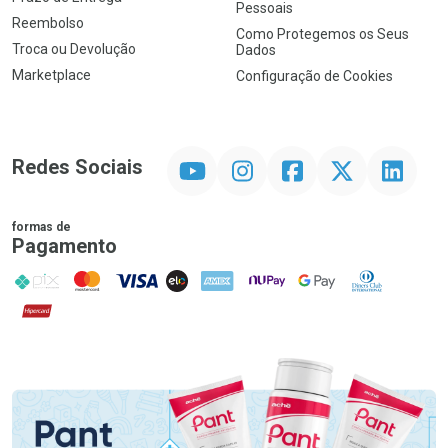
Pessoais
Reembolso
Como Protegemos os Seus
Troca ou Devolução
Dados
Marketplace
Configuração de Cookies
YouTube
Instagram
Facebook
Twitter
Linkedin
Redes Sociais
formas de
Pagamento
PIX
MasterCard
VISA
ELO
AMEX
NuPay
Google Pay
Diners Club
Hipercard
Promoção em Destaque