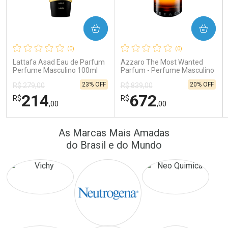
COMPRAR
COMPRAR
Ativar Desconto
Ativar Desconto
(0)
(0)
Comprar sem Desconto
Comprar sem Desconto
Comprar sem Desconto
Comprar sem Desconto
Lattafa Asad Eau de Parfum
Azzaro The Most Wanted
Por R$ 172,25/cada
Por R$ 389,90/cada
Por R$ 172,25/cada
Por R$ 389,90/cada
Perfume Masculino 100ml
Parfum - Perfume Masculino
23% OFF
20% OFF
R$ 279,00
R$ 839,00
214
672
R$
R$
,00
,00
FECHAR
FECHAR
FEC
FEC
As Marcas Mais Amadas
Laboratório
Laboratório
Por Menos
Por Menos
do Brasil e do Mundo