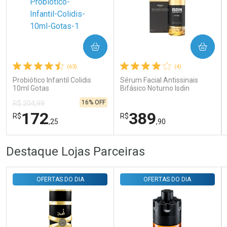
Ativar Desconto
COMPRAR
COMPRAR
Comprar sem Desconto
Comprar sem Desconto
Por R$ 31,35/cada
Por R$ 31,35/cada
(63)
(4)
Probiótico Infantil Colidis
Sérum Facial Antissinais
10ml Gotas
Bifásico Noturno Isdin
Isdinceutics Retinal com
16% OFF
R$ 204,99
Retinaldeído 50ml
172
389
R$
R$
,25
,90
FECHAR
FECHAR
FEC
FEC
Destaque Lojas Parceiras
Laboratório
Laboratório
Por Menos
Por Menos
OFERTAS DO DIA
OFERTAS DO DIA