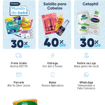
Benefícios
Frete Grátis
Entrega
Retire na Loja
Acima R$199
Em até 2 horas
Mais perto de você
Parcele
Baixe
WhatsApp
Até 3x Sem Juros
Nosso Aplicativo
Televendas e
Fale Conosco