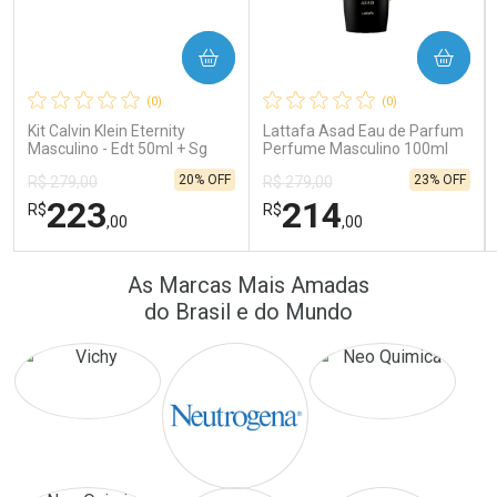
COMPRAR
COMPRAR
Ativar Desconto
Ativar Desconto
(0)
(0)
Comprar sem Desconto
Comprar sem Desconto
Comprar sem Desconto
Comprar sem Desconto
Kit Calvin Klein Eternity
Lattafa Asad Eau de Parfum
Por R$ 22,33/cada
Por R$ 172,25/cada
Por R$ 22,33/cada
Por R$ 172,25/cada
Masculino - Edt 50ml + Sg
Perfume Masculino 100ml
100ml
20% OFF
23% OFF
R$ 279,00
R$ 279,00
223
214
R$
R$
,00
,00
FECHAR
FECHAR
FEC
FEC
As Marcas Mais Amadas
Laboratório
Laboratório
Por Menos
Por Menos
do Brasil e do Mundo