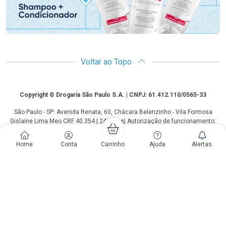
Voltar ao Topo
Copyright
Copyright © Drogaria São Paulo S.A. | CNPJ: 61.412.110/0565-33
São Paulo - SP: Avenida Renata, 60, Chácara Belenzinho - Vila Formosa
Gislaine Lima Meo CRF 40.354 | 24 horas| Autorização de funcionamento:
Processo: 2531.559767/2014-90 Autorização/MS: 7.31847.3 | As
informações contidas neste site, como promoções e ofertas de remédios e
Home
Conta
Carrinho
Ajuda
Alertas
medicamentos, não devem ser usadas para automedicação e não
substituem, em hipótese alguma, a medicação prescrita pelo profissional da
área médica. Somente o médico está em condições de diagnosticar
qualquer problema de saúde e prescrever o tratamento adequado. Os
preços e as promoções são válidos apenas para compras via internet. As
fotos contidas em nosso site são meramente ilustrativas. *Preços e
disponibilidade sujeitos a alterações no decorrer do dia. Antibióticos e
antimicrobianos vendas apenas em lojas físicas ou televendas. Portaria nº
344 - 01/02/1999 - Ministério da Saúde. Horário de funcionamento Central