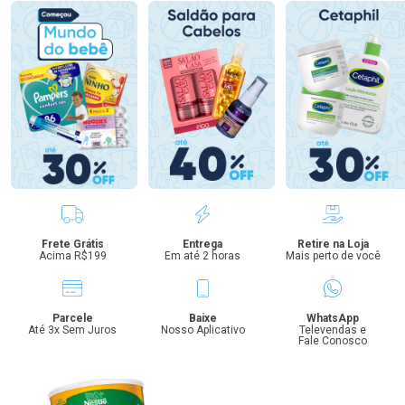
Benefícios
Frete Grátis
Entrega
Retire na Loja
Acima R$199
Em até 2 horas
Mais perto de você
Parcele
Baixe
WhatsApp
Até 3x Sem Juros
Nosso Aplicativo
Televendas e
Fale Conosco