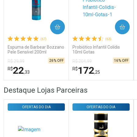
Ativar Desconto
COMPRAR
COMPRAR
Comprar sem Desconto
Comprar sem Desconto
Por R$ 31,35/cada
Por R$ 31,35/cada
(67)
(63)
Espuma de Barbear Bozzano
Probiótico Infantil Colidis
Pele Sensível 200ml
10ml Gotas
26% OFF
16% OFF
R$ 29,99
R$ 204,99
22
172
R$
R$
,33
,25
FECHAR
FECHAR
FEC
FEC
Destaque Lojas Parceiras
Laboratório
Laboratório
Por Menos
Por Menos
OFERTAS DO DIA
OFERTAS DO DIA