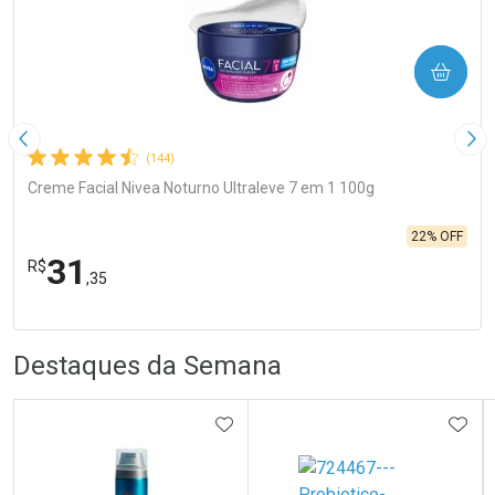
COMPRAR
Imagem Anterior
Pró
(144)
Creme Facial Nivea Noturno Ultraleve 7 em 1 100g
22% OFF
31
R$
,35
R
R
FECHA
FECHA
Laboratório
Por Menos
Destaques da Semana
ADICIONAR AOS FAVORITOS
ADIC