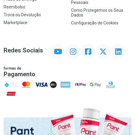
Pessoais
Reembolso
Como Protegemos os Seus
Troca ou Devolução
Dados
Marketplace
Configuração de Cookies
YouTube
Instagram
Facebook
Twitter
Linkedin
Redes Sociais
formas de
Pagamento
PIX
MasterCard
VISA
ELO
AMEX
NuPay
Google Pay
Diners Club
Hipercard
Promoção em Destaque