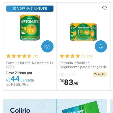
ADIC
50% OFF NA 2° UNIDADE
COMPRAR
COMPRAR
(95)
(32)
Fórmula Infantil Nestonutri 1+
Fórmula Infantil de
800g
Seguimento para Crianças de
Primeira Infância Nestonutri
Leve 2 itens por
27% OFF
R$ 114,99
2 Unidades de 800g cada
44
83
R$
,09/cada
R$
,98
ou R$ 58,79/un
FECHAR
FECHAR
FEC
FEC
Laboratório
Laboratório
Por Menos
Por Menos