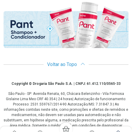
Promoção em Destaque
Voltar ao Topo
Copyright
Copyright © Drogaria São Paulo S.A. | CNPJ: 61.412.110/0565-33
São Paulo - SP: Avenida Renata, 60, Chácara Belenzinho - Vila Formosa
Gislaine Lima Meo CRF 40.354 | 24 horas| Autorização de funcionamento:
Processo: 2531.559767/2014-90 Autorização/MS: 7.31847.3 | As
informações contidas neste site, como promoções e ofertas de remédios e
medicamentos, não devem ser usadas para automedicação e não
substituem, em hipótese alguma, a medicação prescrita pelo profissional da
área médica. Somente o médico está em condições de diagnosticar
qualquer problema de saúde e prescrever o tratamento adequado. Os