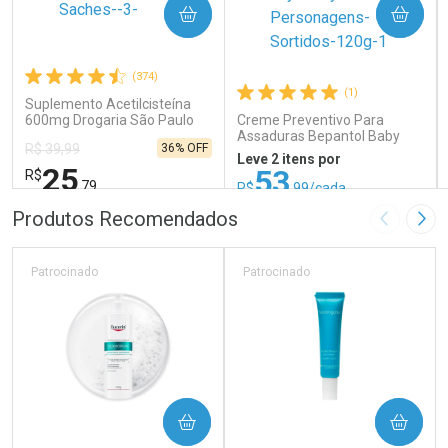
COMPRAR
COMPRAR
(374)
(1)
Suplemento Acetilcisteína
600mg Drogaria São Paulo
Creme Preventivo Para
16 Sachês
Assaduras Bepantol Baby
36% OFF
R$ 39,99
Toy Story Personagens
Leve 2 itens por
Sortidos 120g
25
53
R$
,79
R$
,99/cada
ou R$ 52,99/un
FECHAR
FECHAR
FEC
FEC
Produtos Recomendados
Imagem A
Pró
Laboratório
Laboratório
Por Menos
Por Menos
Patrocinado
Patrocinado
COMPRAR
COMPRAR
Ativar Desconto
Ativar Desconto