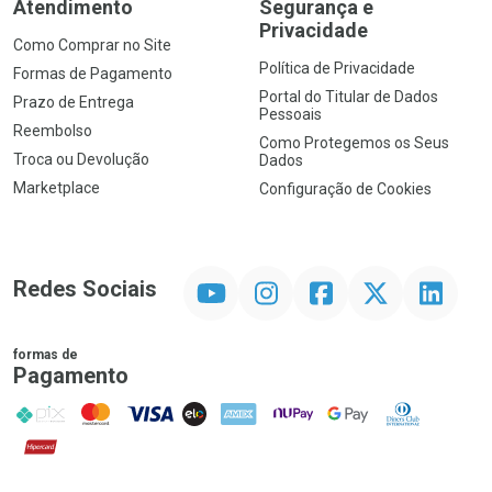
Atendimento
Segurança e
Privacidade
Como Comprar no Site
Política de Privacidade
Formas de Pagamento
Portal do Titular de Dados
Prazo de Entrega
Pessoais
Reembolso
Como Protegemos os Seus
Troca ou Devolução
Dados
Marketplace
Configuração de Cookies
YouTube
Instagram
Facebook
Twitter
Linkedin
Redes Sociais
formas de
Pagamento
PIX
MasterCard
VISA
ELO
AMEX
NuPay
Google Pay
Diners Club
Hipercard