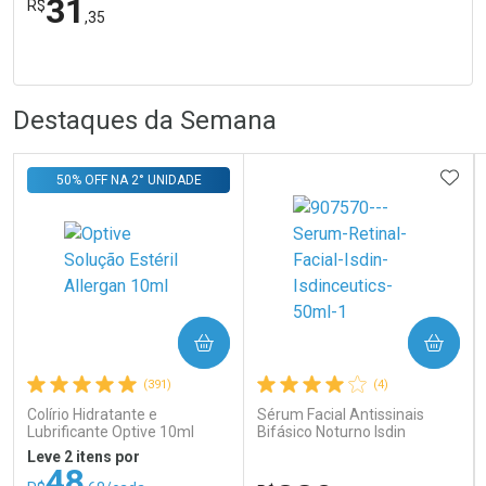
31
R$
,35
FECHA
FECHA
Laboratório
R
R
Por Menos
Destaques da Semana
ADIC
50% OFF NA 2° UNIDADE
Ativar Desconto
COMPRAR
COMPRAR
Comprar sem Desconto
Comprar sem Desconto
Por R$ 31,35/cada
Por R$ 31,35/cada
(391)
(4)
Colírio Hidratante e
Sérum Facial Antissinais
Lubrificante Optive 10ml
Bifásico Noturno Isdin
Isdinceutics Retinal com
Leve 2 itens por
Retinaldeído 50ml
48