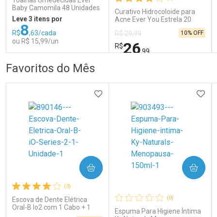
Por R$ 79,19/cada
Por R$ 102,99/cada
Por R$ 79,19/cada
Por R$ 102,99/cada
Baby Camomila 48 Unidades
Curativo Hidrocoloide para
Leve 3 itens por
Acne Ever You Estrela 20
8
Unidades
R$
,63/cada
10% OFF
R$ 29,99
ou R$ 15,99/un
26
R$
,99
FECHAR
FECHAR
FEC
FEC
Favoritos do Mês
Laboratório
Laboratório
Por Menos
Por Menos
ADICIONAR AOS FAVORITOS
ADIC
COMPRAR
COMPRAR
Ativar Desconto
Ativar Desconto
(3)
Comprar sem Desconto
Comprar sem Desconto
Comprar sem Desconto
Comprar sem Desconto
(0)
Escova de Dente Elétrica
Por R$ 15,99/cada
Por R$ 26,99/cada
Por R$ 15,99/cada
Por R$ 26,99/cada
Oral-B Io2 com 1 Cabo + 1
Espuma Para Higiene Íntima
Refil + Carregador