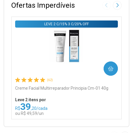
Ofertas Imperdíveis
Imagem Anter
Próxima
LEVE 2 C/15% 3 C/20% OFF
Ativar Desconto
COMPRAR
Comprar sem Desconto
Comprar sem Desconto
Por R$ 99,90/cada
Por R$ 99,90/cada
(62)
Creme Facial Multirreparador Principia Cm-01 40g
Leve 2 itens por
39
R$
,20/cada
ou R$ 49,59/un
FECHAR
FECHAR