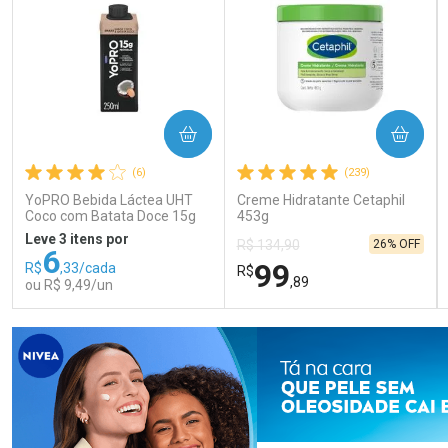
COMPRAR
COMPRAR
(6)
(239)
YoPRO Bebida Láctea UHT
Creme Hidratante Cetaphil
Coco com Batata Doce 15g
453g
de proteínas 250ml
Leve 3 itens por
26% OFF
R$ 134,90
6
99
R$
,33/cada
R$
,89
ou R$ 9,49/un
FECHAR
FECHAR
FEC
FEC
Laboratório
Laboratório
Por Menos
Por Menos