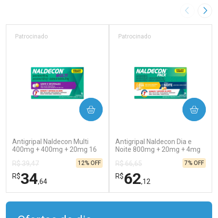
Imagem A
Pró
Patrocinado
Patrocinado
COMPRAR
COMPRAR
(129)
(138)
Antigripal Naldecon Multi
Antigripal Naldecon Dia e
400mg + 400mg + 20mg 16
Noite 800mg + 20mg + 4mg
Comprimidos
24 comprimidos
12% OFF
7% OFF
R$ 39,47
R$ 66,65
34
62
R$
R$
,64
,12
FECHAR
FECHAR
FEC
FEC
Laboratório
Laboratório