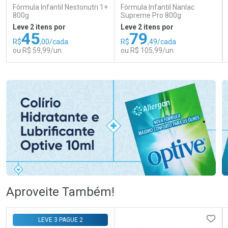
Fórmula Infantil Nestonutri 1+
Fórmula Infantil Nanlac
800g
Supreme Pro 800g
Leve 2 itens por
Leve 2 itens por
45
79
R$
,00/cada
R$
,49/cada
ou R$ 59,99/un
ou R$ 105,99/un
FECHAR
FECHAR
FEC
FEC
Laboratório
Laboratório
Por Menos
Por Menos
Ativar Desconto
Ativar Desconto
Aproveite Também!
Comprar sem Desconto
Comprar sem Desconto
Comprar sem Desconto
Comprar sem Desconto
ADIC
LEVE 3 PAGUE 2
Por R$ 59,99/cada
Por R$ 105,99/cada
Por R$ 59,99/cada
Por R$ 105,99/cada