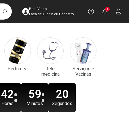
Acesse sua Conta
Precisa de aju
Notificaç
Acess
Bem Vindo,
4
Você po
notifica
Vo
it
BUSCAR
Ver Recursos 
Faça seu Login ou Cadastro
Atendimento ao 
Central de Ajud
Televendas
Perfumes
Tele
Serviços e
4003-3393
medicina
Vacinas
42
59
18
Horas
Minutos
Segundos