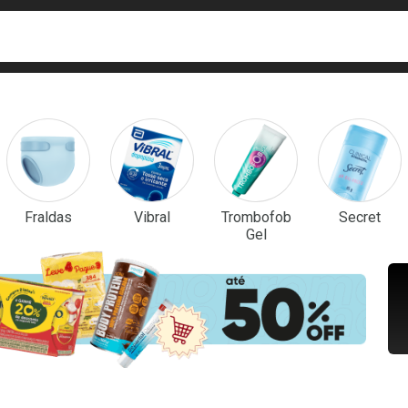
ca
isa?
em Destaque
Fraldas
Vibral
Trombofob
Secret
Gel