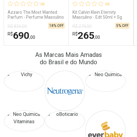
(0)
(0)
Comprar sem Desconto
Comprar sem Desconto
Comprar sem Desconto
Comprar sem Desconto
Azzaro The Most Wanted
Kit Calvin Klein Eternity
Por R$ 24,10/cada
Por R$ 41,57/cada
Por R$ 24,10/cada
Por R$ 41,57/cada
Parfum - Perfume Masculino
Masculino - Edt 50ml + Sg
100ml
18% OFF
5% OFF
R$ 839,00
R$ 279,00
690
265
R$
R$
,00
,00
FECHAR
FECHAR
FEC
FEC
As Marcas Mais Amadas
Laboratório
Laboratório
Por Menos
Por Menos
do Brasil e do Mundo
Ativar Desconto
Ativar Desconto