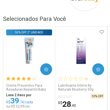
Comprar sem Desconto
Comprar sem Desconto
Comprar sem Desconto
Comprar sem Desconto
Por R$ 690,00/cada
Por R$ 265,00/cada
Por R$ 690,00/cada
Por R$ 265,00/cada
Selecionados Para Você
ADIC
50% OFF 2° UNIDADE
COMPRAR
COMPRAR
(1)
(0)
Creme Preventivo Para
Lubrificante Íntimo Ky
Assaduras Bepantol Baby
Naturals Blueberry 50g
Toy Story Personagens
Leve 2 itens por
10% OFF
R$ 31,59
Sortidos 120g
39
28
R$
,74/cada
R$
,40
ou R$ 52,99/un