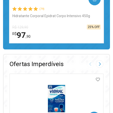
(79)
Hidratante Corporal Epidrat Corpo Intensivo 450g
25% OFF
R$ 129,90
97
R$
,90
FECHAR
FECHAR
Laboratório
Por Menos
Ofertas Imperdíveis
Imagem Anter
Próxima
ADICIO
Ativar Desconto