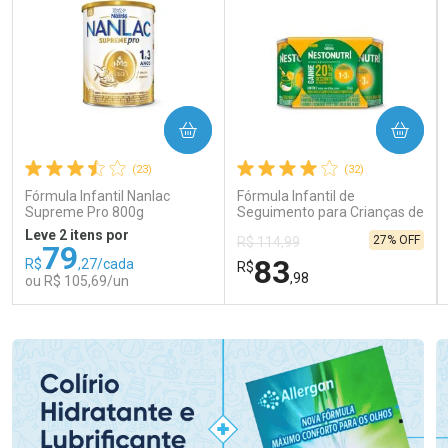
COMPRAR
COMPRAR
(23)
(32)
Fórmula Infantil Nanlac
Fórmula Infantil de
Supreme Pro 800g
Seguimento para Crianças de
Primeira Infância Nestonutri
Leve 2 itens por
27% OFF
R$ 114,99
2 Unidades de 800g cada
79
83
R$
,27/cada
R$
,98
ou R$ 105,69/un
FECHAR
FECHAR
FEC
FEC
Laboratório
Laboratório
Por Menos
Por Menos