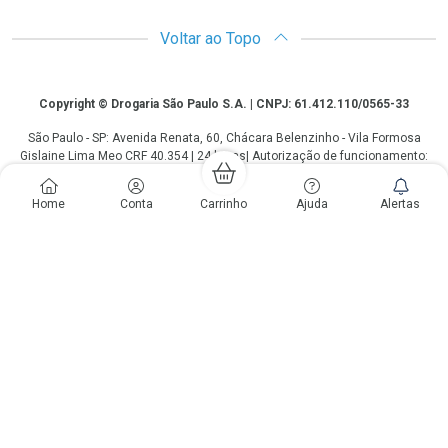
Voltar ao Topo
Copyright
Copyright © Drogaria São Paulo S.A. | CNPJ: 61.412.110/0565-33
São Paulo - SP: Avenida Renata, 60, Chácara Belenzinho - Vila Formosa
Gislaine Lima Meo CRF 40.354 | 24 horas| Autorização de funcionamento:
Processo: 2531.559767/2014-90 Autorização/MS: 7.31847.3 | As
informações contidas neste site, como promoções e ofertas de remédios e
Home
Conta
Carrinho
Ajuda
Alertas
medicamentos, não devem ser usadas para automedicação e não
substituem, em hipótese alguma, a medicação prescrita pelo profissional da
área médica. Somente o médico está em condições de diagnosticar
qualquer problema de saúde e prescrever o tratamento adequado. Os
preços e as promoções são válidos apenas para compras via internet. As
fotos contidas em nosso site são meramente ilustrativas. *Preços e
disponibilidade sujeitos a alterações no decorrer do dia. Antibióticos e
antimicrobianos vendas apenas em lojas físicas ou televendas. Portaria nº
344 - 01/02/1999 - Ministério da Saúde. Horário de funcionamento Central
de Vendas e Atendimento ao Cliente 4003 3393 ou 0800 779 8767 de
domingo a domingo das 08h00 às 20h00.
LGPD Aceite os Cookies