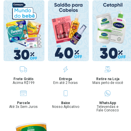
Benefícios
Frete Grátis
Entrega
Retire na Loja
Acima R$199
Em até 2 horas
Mais perto de você
Parcele
Baixe
WhatsApp
Até 3x Sem Juros
Nosso Aplicativo
Televendas e
Fale Conosco