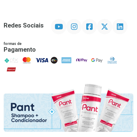
YouTube
Instagram
Facebook
Twitter
Linkedin
Redes Sociais
formas de
Pagamento
PIX
MasterCard
VISA
ELO
AMEX
NuPay
Google Pay
Diners Club
Hipercard
Promoção em Destaque