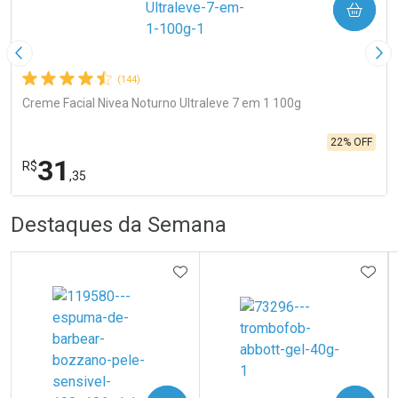
COMPRAR
Imagem Anterior
Pró
(144)
Creme Facial Nivea Noturno Ultraleve 7 em 1 100g
22% OFF
31
R$
,35
R
R
FECHA
FECHA
Destaques da Semana
Laboratório
Por Menos
ADICIONAR AOS FAVORITOS
ADIC
Ativar Desconto