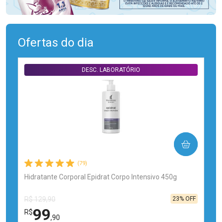
Ofertas do dia
DESC. LABORATÓRIO
COMPRAR
(79)
Hidratante Corporal Epidrat Corpo Intensivo 450g
23% OFF
R$ 129,90
99
R$
,90