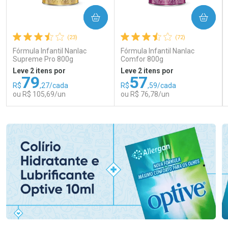
COMPRAR
COMPRAR
(23)
(72)
Fórmula Infantil Nanlac
Fórmula Infantil Nanlac
Supreme Pro 800g
Comfor 800g
Leve 2 itens por
Leve 2 itens por
79
57
R$
,27/cada
R$
,59/cada
ou R$ 105,69/un
ou R$ 76,78/un
FECHAR
FECHAR
FEC
FEC
Laboratório
Laboratório
Por Menos
Por Menos