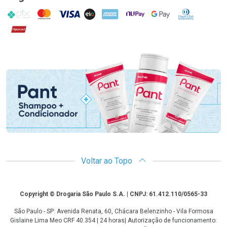
PIX
MasterCard
VISA
ELO
AMEX
NuPay
Google Pay
Diners Club
Hipercard
Promoção em Destaque
Voltar ao Topo
Copyright
Copyright © Drogaria São Paulo S.A. | CNPJ: 61.412.110/0565-33
São Paulo - SP: Avenida Renata, 60, Chácara Belenzinho - Vila Formosa
Gislaine Lima Meo CRF 40.354 | 24 horas| Autorização de funcionamento: