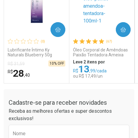
COMPRAR
COMPRAR
Ativar Desconto
Ativar Desconto
(0)
(67)
Comprar sem Desconto
Comprar sem Desconto
Comprar sem Desconto
Comprar sem Desconto
Lubrificante Íntimo Ky
Óleo Corporal de Amêndoas
Por R$ 66,43/cada
Por R$ 14,39/cada
Por R$ 66,43/cada
Por R$ 14,39/cada
Naturals Blueberry 50g
Paixão Tentadora Ameixa
Rubi 100ml
Leve 2 itens por
10% OFF
R$ 31,59
13
28
R$
,99/cada
R$
,40
ou R$ 17,49/un
Tudo sobre a Drogaria São Paulo
FECHAR
FECHAR
FEC
FEC
Laboratório
Laboratório
Por Menos
Por Menos
Cadastre-se para receber novidades
Receba as melhores ofertas e super descontos
exclusivos!
Preencha o formulário abaixo para receber 
Nome