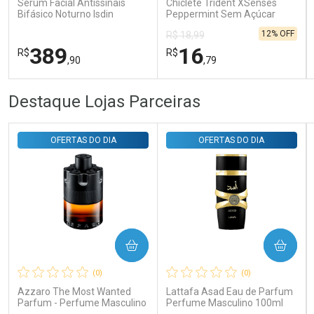
Sérum Facial Antissinais
Chiclete Trident XSenses
Bifásico Noturno Isdin
Peppermint Sem Açúcar
Isdinceutics Retinal com
Garrafa 54g
12% OFF
R$ 18,99
Retinaldeído 50ml
389
16
R$
R$
,90
,79
FECHAR
FECHAR
FEC
FEC
Destaque Lojas Parceiras
Laboratório
Laboratório
Por Menos
Por Menos
OFERTAS DO DIA
OFERTAS DO DIA
COMPRAR
COMPRAR
Ativar Desconto
Ativar Desconto
(0)
(0)
Comprar sem Desconto
Comprar sem Desconto
Comprar sem Desconto
Comprar sem Desconto
Azzaro The Most Wanted
Lattafa Asad Eau de Parfum
Por R$ 389,90/cada
Por R$ 16,79/cada
Por R$ 389,90/cada
Por R$ 16,79/cada
Parfum - Perfume Masculino
Perfume Masculino 100ml