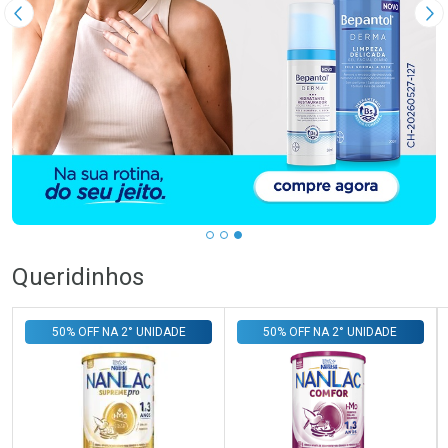
Imagem Anterior
Pr
Queridinhos
50% OFF NA 2° UNIDADE
50% OFF NA 2° UNIDADE