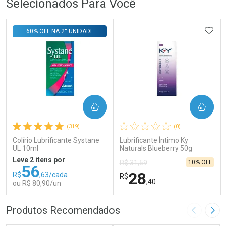
Selecionados Para Você
ADIC
60% OFF NA 2° UNIDADE
COMPRAR
COMPRAR
(319)
(0)
Colírio Lubrificante Systane
Lubrificante Íntimo Ky
UL 10ml
Naturals Blueberry 50g
Leve 2 itens por
10% OFF
R$ 31,59
56
28
R$
,63/cada
R$
,40
ou R$ 80,90/un
FECHAR
FECHAR
FEC
FEC
Produtos Recomendados
Imagem A
Pró
Laboratório
Laboratório
Por Menos
Por Menos