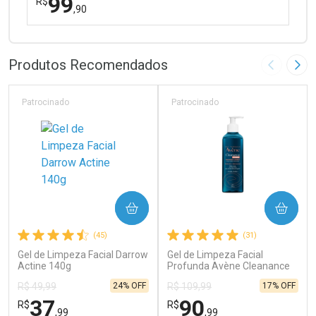
99
R$
,90
FECHAR
FECHAR
Laboratório
Por Menos
Produtos Recomendados
Imagem A
Pró
Patrocinado
Patrocinado
Ativar Desconto
COMPRAR
COMPRAR
Comprar sem Desconto
Comprar sem Desconto
(45)
(31)
Por R$ 99,90/cada
Por R$ 99,90/cada
Gel de Limpeza Facial Darrow
Gel de Limpeza Facial
Actine 140g
Profunda Avène Cleanance
Intense 300g
24% OFF
17% OFF
R$ 49,99
R$ 109,99
37
90
R$
R$
,99
,99