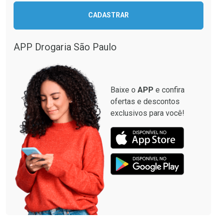
CADASTRAR
Comprar sem Desconto
Comprar sem Desconto
Comprar sem Desconto
Comprar sem Desconto
Por R$ 28,40/cada
Por R$ 137,94/cada
Por R$ 28,40/cada
Por R$ 137,94/cada
APP Drogaria São Paulo
Baixe o
APP
e confira
ofertas e descontos
exclusivos para você!