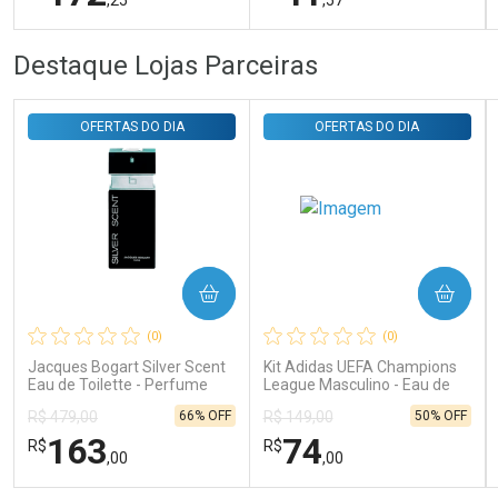
FECHAR
FECHAR
FEC
FEC
Destaque Lojas Parceiras
Laboratório
Laboratório
Por Menos
Por Menos
OFERTAS DO DIA
OFERTAS DO DIA
COMPRAR
COMPRAR
Ativar Desconto
Ativar Desconto
(0)
(0)
Comprar sem Desconto
Comprar sem Desconto
Comprar sem Desconto
Comprar sem Desconto
Jacques Bogart Silver Scent
Kit Adidas UEFA Champions
Por R$ 172,25/cada
Por R$ 41,57/cada
Por R$ 172,25/cada
Por R$ 41,57/cada
Eau de Toilette - Perfume
League Masculino - Eau de
Masculino
Toilette 100ml + Shower Gel
66% OFF
50% OFF
R$ 479,00
R$ 149,00
250ml
163
74
R$
R$
,00
,00