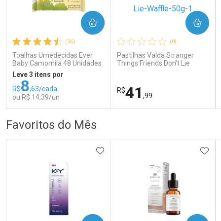
COMPRAR
COMPRAR
Ativar Desconto
Ativar Desconto
(36)
(0)
Comprar sem Desconto
Comprar sem Desconto
Comprar sem Desconto
Comprar sem Desconto
Toalhas Umedecidas Ever
Pastilhas Valda Stranger
Por R$ 75,99/cada
Por R$ 99,90/cada
Por R$ 75,99/cada
Por R$ 99,90/cada
Baby Camomila 48 Unidades
Things Friends Don’t Lie
Waffle 50g
Leve 3 itens por
8
41
R$
,63/cada
R$
,99
ou R$ 14,39/un
FECHAR
FECHAR
FEC
FEC
Favoritos do Mês
Laboratório
Laboratório
Por Menos
Por Menos
ADICIONAR AOS FAVORITOS
ADIC