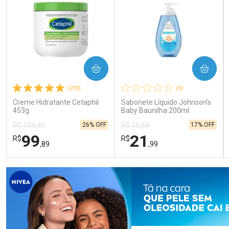
COMPRAR
COMPRAR
(239)
(0)
Creme Hidratante Cetaphil
Sabonete Líquido Johnson's
453g
Baby Baunilha 200ml
26% OFF
17% OFF
R$ 134,90
R$ 26,59
99
21
R$
R$
,89
,99
FECHAR
FECHAR
FEC
FEC
Laboratório
Laboratório
Por Menos
Por Menos