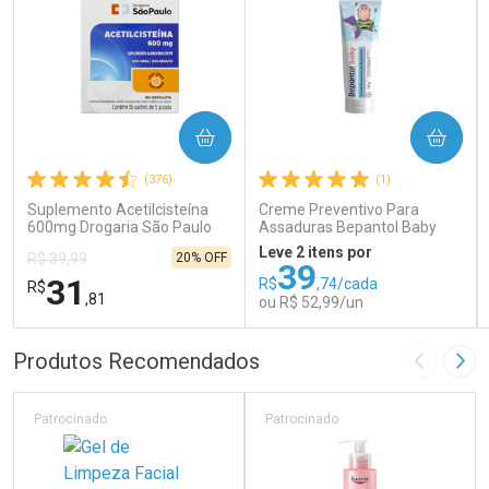
COMPRAR
COMPRAR
(376)
(1)
Suplemento Acetilcisteína
Creme Preventivo Para
600mg Drogaria São Paulo
Assaduras Bepantol Baby
16 Sachês
Toy Story Personagens
Leve 2 itens por
20% OFF
R$ 39,99
Sortidos 120g
39
31
R$
,74/cada
R$
,81
ou R$ 52,99/un
FECHAR
FECHAR
FEC
FEC
Produtos Recomendados
Imagem A
Pró
Laboratório
Laboratório
Por Menos
Por Menos
Patrocinado
Patrocinado