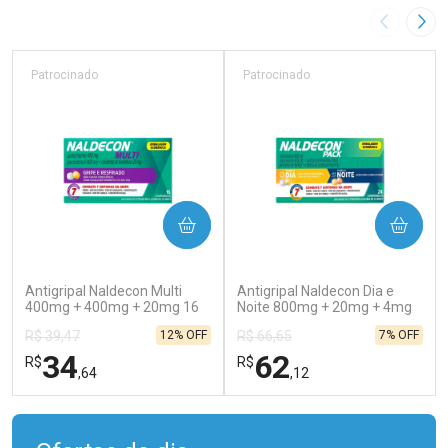
Imagem A
Pró
Patrocinado
Patrocinado
COMPRAR
COMPRAR
(130)
(138)
Antigripal Naldecon Multi
Antigripal Naldecon Dia e
400mg + 400mg + 20mg 16
Noite 800mg + 20mg + 4mg
Comprimidos
24 comprimidos
12% OFF
7% OFF
R$ 39,47
R$ 66,65
34
62
R$
R$
,64
,12
FECHAR
FECHAR
FEC
FEC
Laboratório
Laboratório