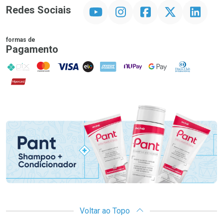
YouTube
Instagram
Facebook
Twitter
Linkedin
Redes Sociais
formas de
Pagamento
PIX
MasterCard
VISA
ELO
AMEX
NuPay
Google Pay
Diners Club
Hipercard
Promoção em Destaque
Voltar ao Topo