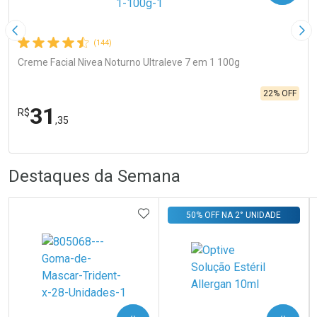
Imagem Anterior
Pró
(144)
Creme Facial Nivea Noturno Ultraleve 7 em 1 100g
22% OFF
31
R$
,35
FECHA
FECHA
Laboratório
R
R
Por Menos
Destaques da Semana
ADICIONAR AOS FAVORITOS
50% OFF NA 2° UNIDADE
Ativar Desconto