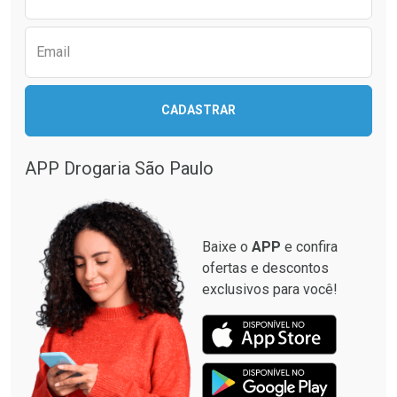
Email
Ativar Desconto
Ativar Desconto
CADASTRAR
Comprar sem Desconto
Comprar sem Desconto
Comprar sem Desconto
Comprar sem Desconto
Por R$ 349,99/cada
Por R$ 33,15/cada
Por R$ 349,99/cada
Por R$ 33,15/cada
APP Drogaria São Paulo
Baixe o
APP
e confira
ofertas e descontos
exclusivos para você!