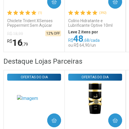
COMPRAR
COMPRAR
Comprar sem Desconto
Comprar sem Desconto
Por R$ 31,35/cada
Por R$ 31,35/cada
(1)
(392)
Chiclete Trident XSenses
Colírio Hidratante e
Peppermint Sem Açúcar
Lubrificante Optive 10ml
Garrafa 54g
Leve 2 itens por
12% OFF
R$ 18,99
48
16
R$
,68/cada
R$
,79
ou R$ 64,90/un
FECHAR
FECHAR
FEC
FEC
Destaque Lojas Parceiras
Laboratório
Laboratório
Por Menos
Por Menos
OFERTAS DO DIA
OFERTAS DO DIA
COMPRAR
COMPRAR
Ativar Desconto
Ativar Desconto