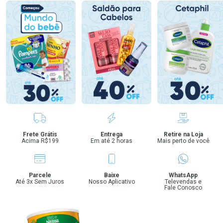
Benefícios
Frete Grátis
Entrega
Retire na Loja
Acima R$199
Em até 2 horas
Mais perto de você
Parcele
Baixe
WhatsApp
Até 3x Sem Juros
Nosso Aplicativo
Televendas e
Fale Conosco