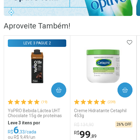
Ativar Desconto
Ativar Desconto
Aproveite Também!
Comprar sem Desconto
Comprar sem Desconto
Comprar sem Desconto
Comprar sem Desconto
ADIC
LEVE 3 PAGUE 2
Por R$ 76,99/cada
Por R$ 108,99/cada
Por R$ 76,99/cada
Por R$ 108,99/cada
COMPRAR
COMPRAR
(19)
(239)
YoPRO Bebida Láctea UHT
Creme Hidratante Cetaphil
Chocolate 15g de proteínas
453g
250ml
Leve 3 itens por
26% OFF
R$ 134,90
6
99
R$
,33/cada
R$
,89
ou R$ 9,49/un