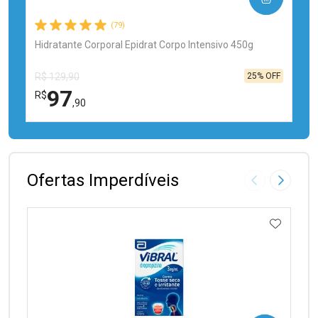
(79)
Hidratante Corporal Epidrat Corpo Intensivo 450g
25% OFF
R$ 129,90
97
R$
,90
FECHAR
FECHAR
Laboratório
Por Menos
Ofertas Imperdíveis
Imagem Anter
Próxima
ADICIO
Ativar Desconto