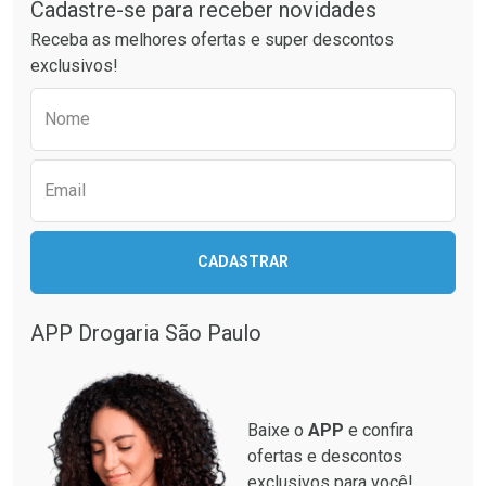
Por Menos
Por Menos
Cadastre-se para receber novidades
Receba as melhores ofertas e super descontos
exclusivos!
Preencha o formulário abaixo para receber 
Nome
Email
Ativar Desconto
Ativar Desconto
CADASTRAR
Comprar sem Desconto
Comprar sem Desconto
Comprar sem Desconto
Comprar sem Desconto
Por R$ 499,99/cada
Por R$ 28,40/cada
Por R$ 499,99/cada
Por R$ 28,40/cada
APP Drogaria São Paulo
Baixe o
APP
e confira
ofertas e descontos
exclusivos para você!