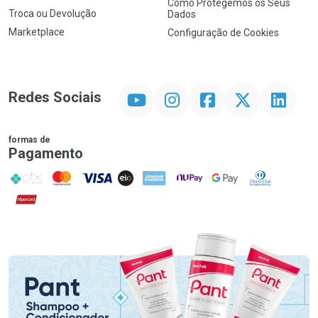
Como Protegemos os Seus
Troca ou Devolução
Dados
Marketplace
Configuração de Cookies
YouTube
Instagram
Facebook
Twitter
Linkedin
Redes Sociais
formas de
Pagamento
PIX
MasterCard
VISA
ELO
AMEX
NuPay
Google Pay
Diners Club
Hipercard
Promoção em Destaque