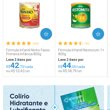
COMPRAR
COMPRAR
(360)
(95)
Fórmula Infantil Ninho Fases
Fórmula Infantil Nestonutri 1+
Primeira Infância 800g
800g
Leve 2 itens por
Leve 2 itens por
42
44
R$
,73/cada
R$
,09/cada
ou R$ 53,42/un
ou R$ 58,79/un
FECHAR
FECHAR
FEC
FEC
Laboratório
Laboratório
Por Menos
Por Menos