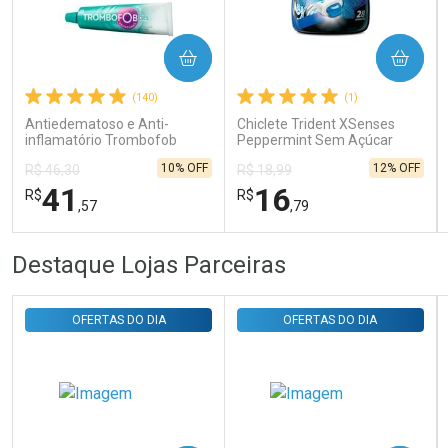
Ativar Desconto
COMPRAR
COMPRAR
Comprar sem Desconto
Comprar sem Desconto
Por R$ 31,35/cada
Por R$ 31,35/cada
(140)
(1)
Antiedematoso e Anti-
Chiclete Trident XSenses
inflamatório Trombofob
Peppermint Sem Açúcar
200U/g 40g
Garrafa 54g
10% OFF
12% OFF
R$ 46,30
R$ 18,99
41
16
R$
R$
,57
,79
FECHAR
FECHAR
FEC
FEC
Destaque Lojas Parceiras
Laboratório
Laboratório
Por Menos
Por Menos
OFERTAS DO DIA
OFERTAS DO DIA