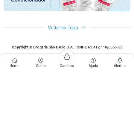
Voltar ao Topo
Copyright
Copyright © Drogaria São Paulo S.A. | CNPJ: 61.412.110/0565-33
São Paulo - SP: Avenida Renata, 60, Chácara Belenzinho - Vila Formosa
Gislaine Lima Meo CRF 40.354 | 24 horas| Autorização de funcionamento:
Home
Conta
Carrinho
Ajuda
Alertas
Processo: 2531.559767/2014-90 Autorização/MS: 7.31847.3 | As
informações contidas neste site, como promoções e ofertas de remédios e
medicamentos, não devem ser usadas para automedicação e não
substituem, em hipótese alguma, a medicação prescrita pelo profissional da
área médica. Somente o médico está em condições de diagnosticar
qualquer problema de saúde e prescrever o tratamento adequado. Os
preços e as promoções são válidos apenas para compras via internet. As
fotos contidas em nosso site são meramente ilustrativas. *Preços e
disponibilidade sujeitos a alterações no decorrer do dia. Antibióticos e
antimicrobianos vendas apenas em lojas físicas ou televendas. Portaria nº
344 - 01/02/1999 - Ministério da Saúde. Horário de funcionamento Central
de Vendas e Atendimento ao Cliente 4003 3393 ou 0800 779 8767 de
domingo a domingo das 08h00 às 20h00.