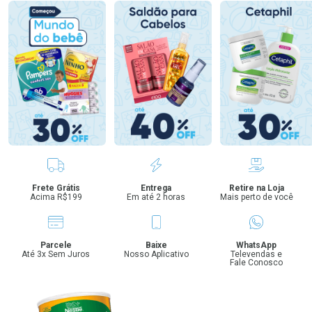
Benefícios
Frete Grátis
Entrega
Retire na Loja
Acima R$199
Em até 2 horas
Mais perto de você
Parcele
Baixe
WhatsApp
Até 3x Sem Juros
Nosso Aplicativo
Televendas e
Fale Conosco