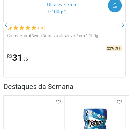
COMPRAR
Imagem Anterior
Pró
(106)
Creme Facial Nivea Nutritivo Ultraleve 7 em 1 100g
22% OFF
31
R$
,35
R
R
FECHA
FECHA
Laboratório
Por Menos
Destaques da Semana
ADICIONAR AOS FAVORITOS
ADIC