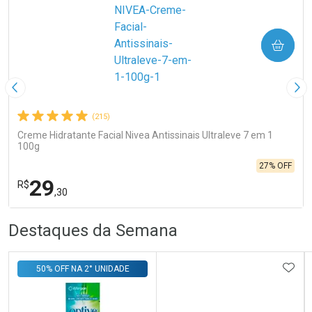
COMPRAR
Imagem Anterior
Pró
(215)
Creme Hidratante Facial Nivea Antissinais Ultraleve 7 em 1
100g
27% OFF
29
R$
,30
R
R
FECHA
FECHA
Destaques da Semana
Laboratório
Por Menos
ADIC
50% OFF NA 2° UNIDADE