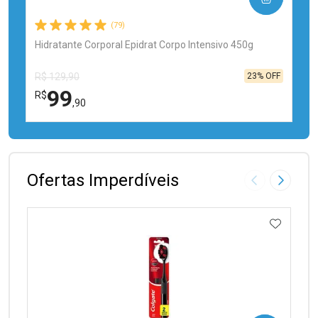
(79)
Hidratante Corporal Epidrat Corpo Intensivo 450g
23% OFF
R$ 129,90
99
R$
,90
FECHAR
FECHAR
Laboratório
Por Menos
Ofertas Imperdíveis
Imagem Anter
Próxima
ADICIO
Ativar Desconto