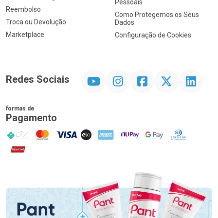
Pessoais
Reembolso
Como Protegemos os Seus
Troca ou Devolução
Dados
Marketplace
Configuração de Cookies
YouTube
Instagram
Facebook
Twitter
Linkedin
Redes Sociais
formas de
Pagamento
PIX
MasterCard
VISA
ELO
AMEX
NuPay
Google Pay
Diners Club
Hipercard
Promoção em Destaque