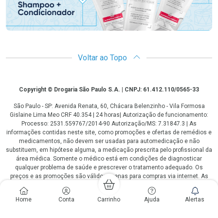
Voltar ao Topo
Copyright
Copyright © Drogaria São Paulo S.A. | CNPJ: 61.412.110/0565-33
São Paulo - SP: Avenida Renata, 60, Chácara Belenzinho - Vila Formosa
Gislaine Lima Meo CRF 40.354 | 24 horas| Autorização de funcionamento:
Processo: 2531.559767/2014-90 Autorização/MS: 7.31847.3 | As
informações contidas neste site, como promoções e ofertas de remédios e
medicamentos, não devem ser usadas para automedicação e não
substituem, em hipótese alguma, a medicação prescrita pelo profissional da
área médica. Somente o médico está em condições de diagnosticar
qualquer problema de saúde e prescrever o tratamento adequado. Os
preços e as promoções são válidos apenas para compras via internet. As
fotos contidas em nosso site são meramente ilustrativas. *Preços e
disponibilidade sujeitos a alterações no decorrer do dia. Antibióticos e
Home
Conta
Carrinho
Ajuda
Alertas
antimicrobianos vendas apenas em lojas físicas ou televendas. Portaria nº
344 - 01/02/1999 - Ministério da Saúde. Horário de funcionamento Central