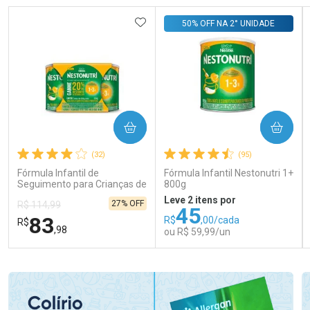
ADICIONAR AOS FAVORITOS
50% OFF NA 2° UNIDADE
COMPRAR
COMPRAR
(32)
(95)
Fórmula Infantil de
Fórmula Infantil Nestonutri 1+
Seguimento para Crianças de
800g
Primeira Infância Nestonutri
Leve 2 itens por
27% OFF
R$ 114,99
2 Unidades de 800g cada
45
83
R$
,00/cada
R$
,98
ou R$ 59,99/un
FECHAR
FECHAR
FEC
FEC
Laboratório
Laboratório
Por Menos
Por Menos