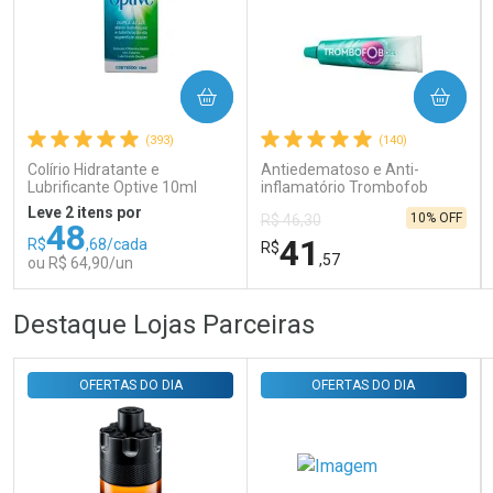
COMPRAR
COMPRAR
Ativar Desconto
(393)
(140)
Colírio Hidratante e
Antiedematoso e Anti-
Comprar sem Desconto
Comprar sem Desconto
Lubrificante Optive 10ml
inflamatório Trombofob
Por R$ 29,30/cada
Por R$ 29,30/cada
200U/g 40g
Leve 2 itens por
10% OFF
R$ 46,30
48
41
R$
,68/cada
R$
,57
ou R$ 64,90/un
FECHAR
FECHAR
FEC
FEC
Destaque Lojas Parceiras
Laboratório
Laboratório
Por Menos
Por Menos
OFERTAS DO DIA
OFERTAS DO DIA