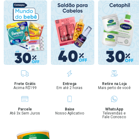
Benefícios
Frete Grátis
Entrega
Retire na Loja
Acima R$199
Em até 2 horas
Mais perto de você
Parcele
Baixe
WhatsApp
Até 3x Sem Juros
Nosso Aplicativo
Televendas e
Fale Conosco