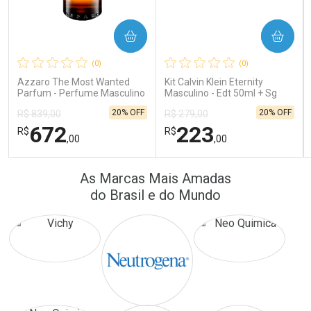
COMPRAR
COMPRAR
Ativar Desconto
Ativar Desconto
(0)
(0)
Comprar sem Desconto
Comprar sem Desconto
Comprar sem Desconto
Comprar sem Desconto
Azzaro The Most Wanted
Kit Calvin Klein Eternity
Por R$ 64,90/cada
Por R$ 41,57/cada
Por R$ 64,90/cada
Por R$ 41,57/cada
Parfum - Perfume Masculino
Masculino - Edt 50ml + Sg
100ml
20% OFF
20% OFF
R$ 839,00
R$ 279,00
672
223
R$
R$
,00
,00
FECHAR
FECHAR
FEC
FEC
As Marcas Mais Amadas
Laboratório
Laboratório
Por Menos
Por Menos
do Brasil e do Mundo