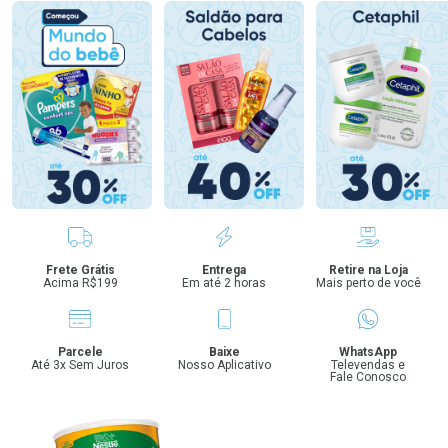
Benefícios
Frete Grátis
Entrega
Retire na Loja
Acima R$199
Em até 2 horas
Mais perto de você
Parcele
Baixe
WhatsApp
Até 3x Sem Juros
Nosso Aplicativo
Televendas e
Fale Conosco