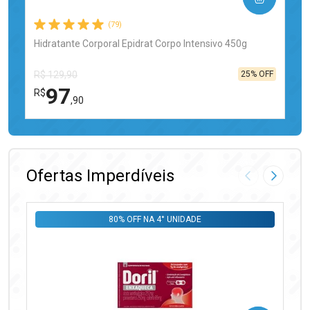
(79)
Hidratante Corporal Epidrat Corpo Intensivo 450g
25% OFF
R$ 129,90
97
R$
,90
FECHAR
FECHAR
Laboratório
Por Menos
Ofertas Imperdíveis
Imagem Anter
Próxima
80% OFF NA 4° UNIDADE
Ativar Desconto