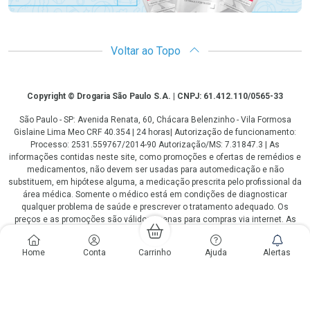
Voltar ao Topo
Copyright
Copyright © Drogaria São Paulo S.A. | CNPJ: 61.412.110/0565-33
São Paulo - SP: Avenida Renata, 60, Chácara Belenzinho - Vila Formosa
Gislaine Lima Meo CRF 40.354 | 24 horas| Autorização de funcionamento:
Processo: 2531.559767/2014-90 Autorização/MS: 7.31847.3 | As
informações contidas neste site, como promoções e ofertas de remédios e
medicamentos, não devem ser usadas para automedicação e não
substituem, em hipótese alguma, a medicação prescrita pelo profissional da
área médica. Somente o médico está em condições de diagnosticar
qualquer problema de saúde e prescrever o tratamento adequado. Os
preços e as promoções são válidos apenas para compras via internet. As
fotos contidas em nosso site são meramente ilustrativas. *Preços e
disponibilidade sujeitos a alterações no decorrer do dia. Antibióticos e
Home
Conta
Carrinho
Ajuda
Alertas
antimicrobianos vendas apenas em lojas físicas ou televendas. Portaria nº
344 - 01/02/1999 - Ministério da Saúde. Horário de funcionamento Central
de Vendas e Atendimento ao Cliente 4003 3393 ou 0800 779 8767 de
domingo a domingo das 08h00 às 20h00.