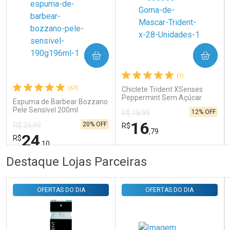
Ativar Desconto
COMPRAR
COMPRAR
Comprar sem Desconto
Comprar sem Desconto
Por R$ 31,35/cada
Por R$ 31,35/cada
(1)
(67)
Chiclete Trident XSenses
Peppermint Sem Açúcar
Espuma de Barbear Bozzano
Garrafa 54g
Pele Sensível 200ml
12% OFF
R$ 18,99
16
20% OFF
R$ 29,99
R$
,79
24
R$
,10
FECHAR
FECHAR
FEC
FEC
Destaque Lojas Parceiras
Laboratório
Laboratório
Por Menos
Por Menos
OFERTAS DO DIA
OFERTAS DO DIA