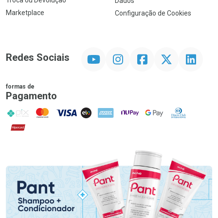
Troca ou Devolução
Dados
Marketplace
Configuração de Cookies
YouTube
Instagram
Facebook
Twitter
Linkedin
Redes Sociais
formas de
Pagamento
PIX
MasterCard
VISA
ELO
AMEX
NuPay
Google Pay
Diners Club
Hipercard
Promoção em Destaque