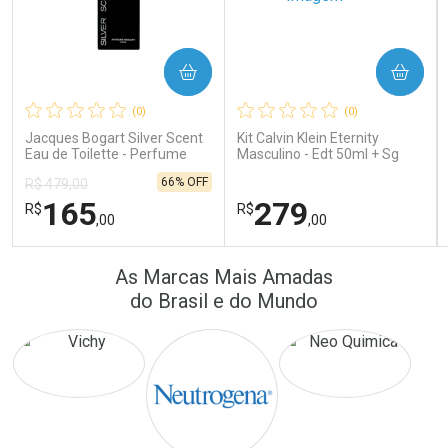
COMPRAR
COMPRAR
Ativar Desconto
Ativar Desconto
(0)
(0)
Comprar sem Desconto
Comprar sem Desconto
Comprar sem Desconto
Comprar sem Desconto
Jacques Bogart Silver Scent
Kit Calvin Klein Eternity
Por R$ 24,10/cada
Por R$ 16,79/cada
Por R$ 24,10/cada
Por R$ 16,79/cada
Eau de Toilette - Perfume
Masculino - Edt 50ml + Sg
Masculino
100ml
66% OFF
R$ 479,00
165
279
R$
R$
,00
,00
FECHAR
FECHAR
FEC
FEC
As Marcas Mais Amadas
Laboratório
Laboratório
Por Menos
Por Menos
do Brasil e do Mundo