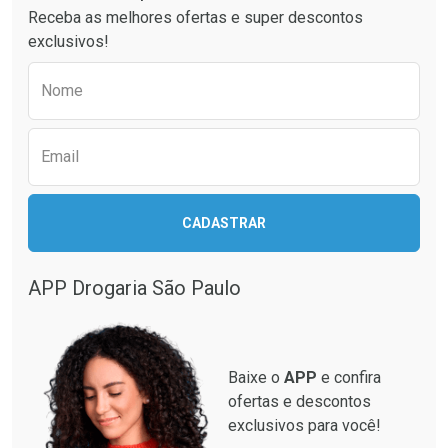
Receba as melhores ofertas e super descontos
exclusivos!
Preencha o formulário abaixo para receber 
Nome
Email
Ativar Desconto
Ativar Desconto
CADASTRAR
Comprar sem Desconto
Comprar sem Desconto
Comprar sem Desconto
Comprar sem Desconto
Por R$ 87,99/cada
Por R$ 137,94/cada
Por R$ 87,99/cada
Por R$ 137,94/cada
APP Drogaria São Paulo
Baixe o
APP
e confira
ofertas e descontos
exclusivos para você!