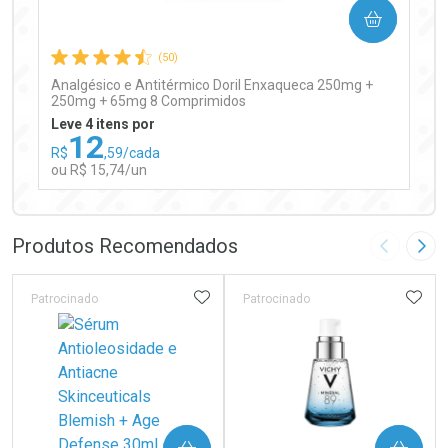
COMPRAR
Comprar sem Desconto
Comprar sem Desconto
Por R$ 97,90/cada
Por R$ 97,90/cada
(50)
Analgésico e Antitérmico Doril Enxaqueca 250mg +
250mg + 65mg 8 Comprimidos
Leve 4 itens por
12
R$
,59/cada
ou R$ 15,74/un
FECHAR
FECHAR
Laboratório
Por Menos
Produtos Recomendados
Imagem A
Pró
ADICIONAR AOS FAVORITOS
ADIC
Patrocinado
Patrocinado
Ativar Desconto