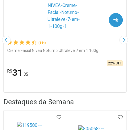
COMPRAR
Imagem Anterior
Pró
(144)
Creme Facial Nivea Noturno Ultraleve 7 em 1 100g
22% OFF
31
R$
,35
FECHA
FECHA
Laboratório
Por Menos
R
R
Destaques da Semana
ADICIONAR AOS FAVORITOS
ADIC