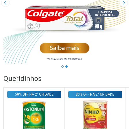
Imagem Anterior
Pr
Queridinhos
50% OFF NA 2° UNIDADE
30% OFF NA 2° UNIDADE