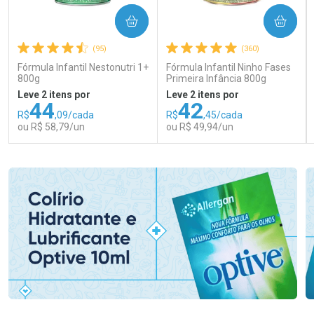
COMPRAR
COMPRAR
(95)
(360)
Fórmula Infantil Nestonutri 1+
Fórmula Infantil Ninho Fases
800g
Primeira Infância 800g
Leve 2 itens por
Leve 2 itens por
44
42
R$
,09/cada
R$
,45/cada
ou R$ 58,79/un
ou R$ 49,94/un
FECHAR
FECHAR
FEC
FEC
Laboratório
Laboratório
Por Menos
Por Menos
Ativar Desconto
Ativar Desconto