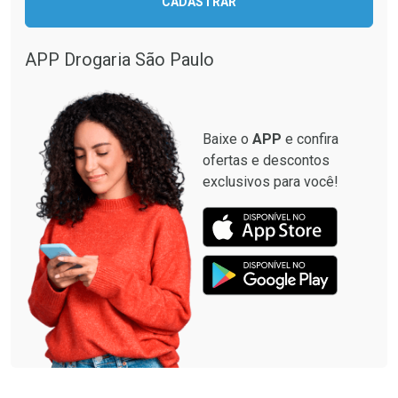
CADASTRAR
Comprar sem Desconto
Comprar sem Desconto
Comprar sem Desconto
Comprar sem Desconto
Por R$ 87,99/cada
Por R$ 137,94/cada
Por R$ 87,99/cada
Por R$ 137,94/cada
APP Drogaria São Paulo
Baixe o
APP
e confira
ofertas e descontos
exclusivos para você!