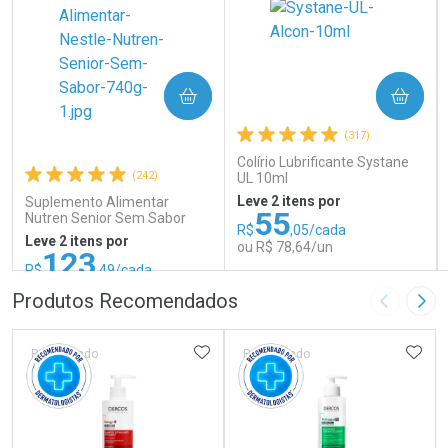
COMPRAR
COMPRAR
(317)
Colírio Lubrificante Systane
(242)
UL 10ml
Leve 2 itens por
Suplemento Alimentar
55
Nutren Senior Sem Sabor
R$
,05/cada
740g
Leve 2 itens por
ou R$ 78,64/un
123
R$
,49/cada
ou R$ 137,21/un
FECHAR
FECHAR
FEC
FEC
Produtos Recomendados
Imagem A
Pró
Laboratório
Laboratório
Por Menos
Por Menos
ADICIONAR AOS FAVORITOS
ADIC
Patrocinado
Patrocinado