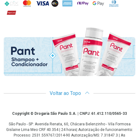
PIX
MasterCard
VISA
ELO
AMEX
NuPay
Google Pay
Diners Club
Hipercard
Promoção em Destaque
Voltar ao Topo
Copyright
Copyright © Drogaria São Paulo S.A. | CNPJ: 61.412.110/0565-33
São Paulo - SP: Avenida Renata, 60, Chácara Belenzinho - Vila Formosa
Gislaine Lima Meo CRF 40.354 | 24 horas| Autorização de funcionamento:
Processo: 2531.559767/2014-90 Autorização/MS: 7.31847.3 | As