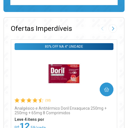
FECHAR
FECHAR
Laboratório
Por Menos
Ofertas Imperdíveis
Imagem Anter
Próxima
80% OFF NA 4° UNIDADE
Ativar Desconto
COMPRAR
Comprar sem Desconto
Comprar sem Desconto
Por R$ 97,90/cada
Por R$ 97,90/cada
(50)
Analgésico e Antitérmico Doril Enxaqueca 250mg +
250mg + 65mg 8 Comprimidos
Leve 4 itens por
12
R$
,59/cada