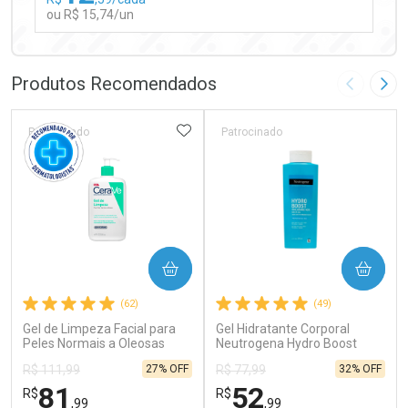
ou R$ 15,74/un
FECHAR
FECHAR
Laboratório
Por Menos
Produtos Recomendados
Imagem A
Pró
ADICIONAR AOS FAVORITOS
Patrocinado
Patrocinado
Ativar Desconto
COMPRAR
COMPRAR
Comprar sem Desconto
Comprar sem Desconto
(62)
(49)
Por R$ 15,74/cada
Por R$ 15,74/cada
Gel de Limpeza Facial para
Gel Hidratante Corporal
Peles Normais a Oleosas
Neutrogena Hydro Boost
CeraVe 454g
Water 400ml
27% OFF
32% OFF
R$ 111,99
R$ 77,99
81
52
R$
R$
,99
,99