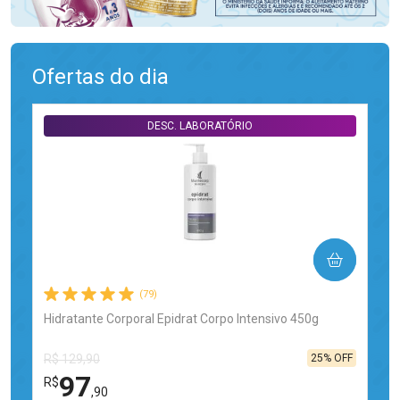
Ofertas do dia
DESC. LABORATÓRIO
COMPRAR
(79)
Hidratante Corporal Epidrat Corpo Intensivo 450g
25% OFF
R$ 129,90
97
R$
,90