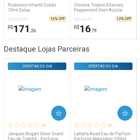
Probiótico Infantil Colidis
Chiclete Trident XSenses
10ml Gotas
Peppermint Sem Açúcar
Garrafa 54g
16% OFF
12% OFF
R$ 204,99
R$ 18,99
171
16
R$
R$
,26
,79
FECHAR
FECHAR
FEC
FEC
Destaque Lojas Parceiras
Laboratório
Laboratório
Por Menos
Por Menos
OFERTAS DO DIA
OFERTAS DO DIA
COMPRAR
COMPRAR
Ativar Desconto
Ativar Desconto
(0)
(0)
Comprar sem Desconto
Comprar sem Desconto
Comprar sem Desconto
Comprar sem Desconto
Jacques Bogart Silver Scent
Lattafa Asad Eau de Parfum
Por R$ 171,26/cada
Por R$ 16,79/cada
Por R$ 171,26/cada
Por R$ 16,79/cada
Eau de Toilette - Perfume
Perfume Masculino 100ml