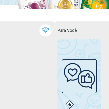
Para Você