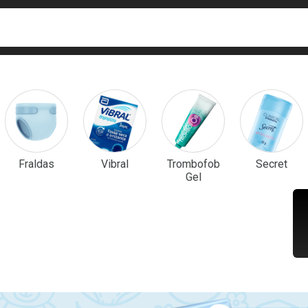
ca
isa?
em Destaque
Fraldas
Vibral
Trombofob
Secret
Gel