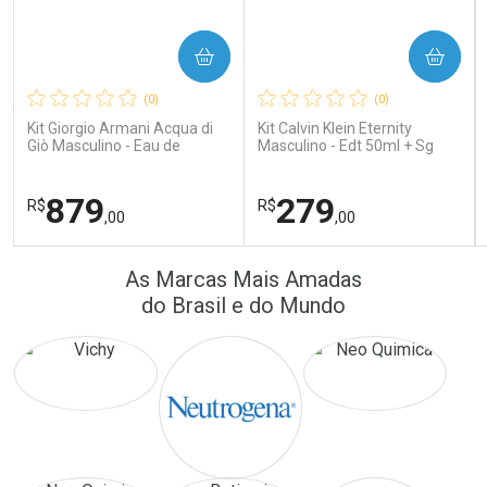
COMPRAR
COMPRAR
Ativar Desconto
Ativar Desconto
(0)
(0)
Comprar sem Desconto
Comprar sem Desconto
Comprar sem Desconto
Comprar sem Desconto
Kit Giorgio Armani Acqua di
Kit Calvin Klein Eternity
Por R$ 16,79/cada
Por R$ 389,90/cada
Por R$ 16,79/cada
Por R$ 389,90/cada
Giò Masculino - Eau de
Masculino - Edt 50ml + Sg
Toilette 100ml + Gel de
100ml
Banho 75ml
879
279
R$
R$
,00
,00
FECHAR
FECHAR
FEC
FEC
As Marcas Mais Amadas
Laboratório
Laboratório
Por Menos
Por Menos
do Brasil e do Mundo