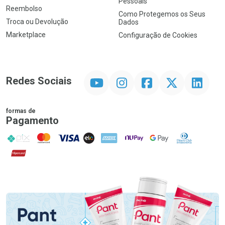
Pessoais
Reembolso
Como Protegemos os Seus
Troca ou Devolução
Dados
Marketplace
Configuração de Cookies
YouTube
Instagram
Facebook
Twitter
Linkedin
Redes Sociais
formas de
Pagamento
PIX
MasterCard
VISA
ELO
AMEX
NuPay
Google Pay
Diners Club
Hipercard
Promoção em Destaque