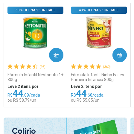
50% OFF NA 2° UNIDADE
40% OFF NA 2° UNIDADE
COMPRAR
COMPRAR
(95)
(360)
Fórmula Infantil Nestonutri 1+
Fórmula Infantil Ninho Fases
800g
Primeira Infância 800g
Leve 2 itens por
Leve 2 itens por
44
44
R$
,09/cada
R$
,68/cada
ou R$ 58,79/un
ou R$ 55,85/un
FECHAR
FECHAR
FEC
FEC
Laboratório
Laboratório
Por Menos
Por Menos