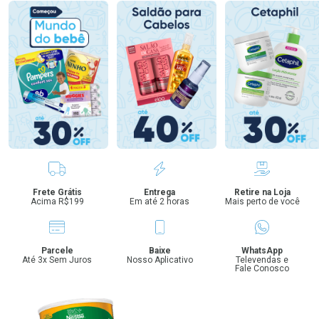
Benefícios
Frete Grátis
Entrega
Retire na Loja
Acima R$199
Em até 2 horas
Mais perto de você
Parcele
Baixe
WhatsApp
Até 3x Sem Juros
Nosso Aplicativo
Televendas e
Fale Conosco