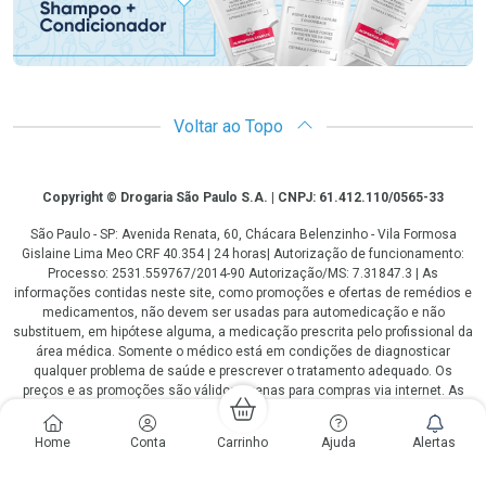
Voltar ao Topo
Copyright
Copyright © Drogaria São Paulo S.A. | CNPJ: 61.412.110/0565-33
São Paulo - SP: Avenida Renata, 60, Chácara Belenzinho - Vila Formosa
Gislaine Lima Meo CRF 40.354 | 24 horas| Autorização de funcionamento:
Processo: 2531.559767/2014-90 Autorização/MS: 7.31847.3 | As
informações contidas neste site, como promoções e ofertas de remédios e
medicamentos, não devem ser usadas para automedicação e não
substituem, em hipótese alguma, a medicação prescrita pelo profissional da
área médica. Somente o médico está em condições de diagnosticar
qualquer problema de saúde e prescrever o tratamento adequado. Os
preços e as promoções são válidos apenas para compras via internet. As
fotos contidas em nosso site são meramente ilustrativas. *Preços e
disponibilidade sujeitos a alterações no decorrer do dia. Antibióticos e
Home
Conta
Carrinho
Ajuda
Alertas
antimicrobianos vendas apenas em lojas físicas ou televendas. Portaria nº
344 - 01/02/1999 - Ministério da Saúde. Horário de funcionamento Central