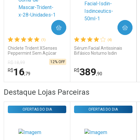
COMPRAR
COMPRAR
Ativar Desconto
(1)
(4)
Chiclete Trident XSenses
Sérum Facial Antissinais
Comprar sem Desconto
Comprar sem Desconto
Peppermint Sem Açúcar
Bifásico Noturno Isdin
Por R$ 29,30/cada
Por R$ 29,30/cada
Garrafa 54g
Isdinceutics Retinal com
12% OFF
R$ 18,99
Retinaldeído 50ml
16
389
R$
R$
,79
,90
FECHAR
FECHAR
FEC
FEC
Destaque Lojas Parceiras
Laboratório
Laboratório
Por Menos
Por Menos
OFERTAS DO DIA
OFERTAS DO DIA