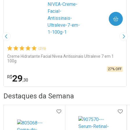
COMPRAR
Imagem Anterior
Pró
(215)
Creme Hidratante Facial Nivea Antissinais Ultraleve 7 em 1
100g
27% OFF
29
R$
,30
R
R
FECHA
FECHA
Destaques da Semana
Laboratório
Por Menos
ADICIONAR AOS FAVORITOS
ADIC