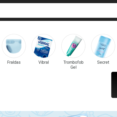
ca
isa?
em Destaque
Fraldas
Vibral
Trombofob
Secret
Gel