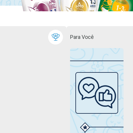
Para Você