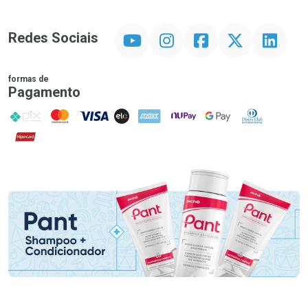
YouTube
Instagram
Facebook
Twitter
Linkedin
Redes Sociais
formas de
Pagamento
PIX
MasterCard
VISA
ELO
AMEX
NuPay
Google Pay
Diners Club
Hipercard
Promoção em Destaque