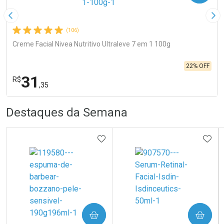
Imagem Anterior
Pró
(106)
Creme Facial Nivea Nutritivo Ultraleve 7 em 1 100g
22% OFF
31
R$
,35
R
R
FECHA
FECHA
Destaques da Semana
Laboratório
Por Menos
ADICIONAR AOS FAVORITOS
ADIC
Ativar Desconto
COMPRAR
COMPRAR