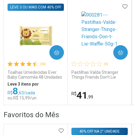
ADIC
LEVE 3 OU MAIS COM 40% OFF
COMPRAR
COMPRAR
Ativar Desconto
Ativar Desconto
(36)
(0)
Comprar sem Desconto
Comprar sem Desconto
Comprar sem Desconto
Comprar sem Desconto
Toalhas Umedecidas Ever
Pastilhas Valda Stranger
Por R$ 71,99/cada
Por R$ 80,84/cada
Por R$ 71,99/cada
Por R$ 80,84/cada
Baby Camomila 48 Unidades
Things Friends Don’t Lie
Waffle 50g
Leve 3 itens por
8
41
R$
,63/cada
R$
,99
ou R$ 15,99/un
FECHAR
FECHAR
FEC
FEC
Favoritos do Mês
Laboratório
Laboratório
Por Menos
Por Menos
ADICIONAR AOS FAVORITOS
40% OFF NA 2° UNIDADE