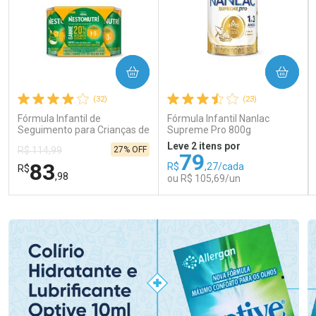
COMPRAR
COMPRAR
(32)
(23)
Fórmula Infantil de
Fórmula Infantil Nanlac
Seguimento para Crianças de
Supreme Pro 800g
Primeira Infância Nestonutri
Leve 2 itens por
27% OFF
R$ 114,99
2 Unidades de 800g cada
79
83
R$
,27/cada
R$
,98
ou R$ 105,69/un
FECHAR
FECHAR
FEC
FEC
Laboratório
Laboratório
Por Menos
Por Menos