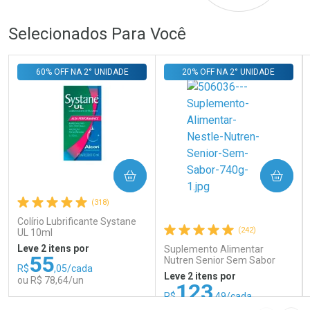
Selecionados Para Você
60% OFF NA 2° UNIDADE
20% OFF NA 2° UNIDADE
COMPRAR
COMPRAR
(318)
Colírio Lubrificante Systane
(242)
UL 10ml
Leve 2 itens por
Suplemento Alimentar
55
Nutren Senior Sem Sabor
R$
,05/cada
740g
Leve 2 itens por
ou R$ 78,64/un
123
R$
,49/cada
ou R$ 137,21/un