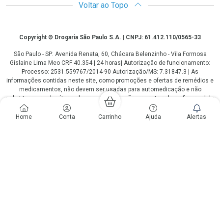
Voltar ao Topo
Copyright
Copyright © Drogaria São Paulo S.A. | CNPJ: 61.412.110/0565-33
São Paulo - SP: Avenida Renata, 60, Chácara Belenzinho - Vila Formosa
Gislaine Lima Meo CRF 40.354 | 24 horas| Autorização de funcionamento:
Processo: 2531.559767/2014-90 Autorização/MS: 7.31847.3 | As
informações contidas neste site, como promoções e ofertas de remédios e
medicamentos, não devem ser usadas para automedicação e não
substituem, em hipótese alguma, a medicação prescrita pelo profissional da
área médica. Somente o médico está em condições de diagnosticar
qualquer problema de saúde e prescrever o tratamento adequado. Os
Home
Conta
Carrinho
Ajuda
Alertas
preços e as promoções são válidos apenas para compras via internet. As
fotos contidas em nosso site são meramente ilustrativas. *Preços e
disponibilidade sujeitos a alterações no decorrer do dia. Antibióticos e
antimicrobianos vendas apenas em lojas físicas ou televendas. Portaria nº
344 - 01/02/1999 - Ministério da Saúde. Horário de funcionamento Central
de Vendas e Atendimento ao Cliente 4003 3393 ou 0800 779 8767 de
domingo a domingo das 08h00 às 20h00.
LGPD Aceite os Cookies