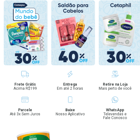
Benefícios
Frete Grátis
Entrega
Retire na Loja
Acima R$199
Em até 2 horas
Mais perto de você
Parcele
Baixe
WhatsApp
Até 3x Sem Juros
Nosso Aplicativo
Televendas e
Fale Conosco