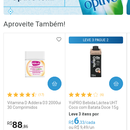
Ativar Desconto
Ativar Desconto
Aproveite Também!
Comprar sem Desconto
Comprar sem Desconto
Comprar sem Desconto
Comprar sem Desconto
ADICIONAR AOS FAVORITOS
LEVE 3 PAGUE 2
Por R$ 83,98/cada
Por R$ 105,69/cada
Por R$ 83,98/cada
Por R$ 105,69/cada
COMPRAR
COMPRAR
(17)
(6)
Vitamina D Addera D3 2000ui
YoPRO Bebida Láctea UHT
30 Comprimidos
Coco com Batata Doce 15g
de proteínas 250ml
Leve 3 itens por
6
88
R$
,33/cada
R$
,86
ou R$ 9,49/un