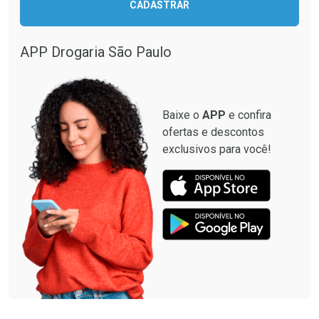
CADASTRAR
Comprar sem Desconto
Comprar sem Desconto
Comprar sem Desconto
Comprar sem Desconto
Por R$ 137,94/cada
Por R$ 349,99/cada
Por R$ 137,94/cada
Por R$ 349,99/cada
APP Drogaria São Paulo
Baixe o
APP
e confira
ofertas e descontos
exclusivos para você!