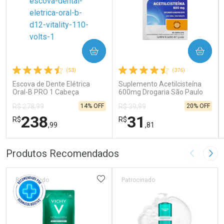
COMPRAR
COMPRAR
(53)
(376)
Escova de Dente Elétrica
Suplemento Acetilcisteína
Oral-B PRO 1 Cabeça
600mg Drogaria São Paulo
Redonda Recarregável 1
16 Sachês
14% OFF
20% OFF
R$ 278,99
R$ 39,99
Unidade
238
31
R$
R$
,99
,81
FECHAR
FECHAR
FEC
FEC
Produtos Recomendados
Imagem A
Pró
Laboratório
Laboratório
Por Menos
Por Menos
ADICIONAR AOS FAVORITOS
Patrocinado
Patrocinado