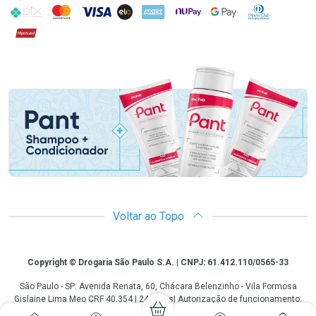
PIX
MasterCard
VISA
ELO
AMEX
NuPay
Google Pay
Diners Club
Hipercard
Promoção em Destaque
Voltar ao Topo
Copyright
Copyright © Drogaria São Paulo S.A. | CNPJ: 61.412.110/0565-33
São Paulo - SP: Avenida Renata, 60, Chácara Belenzinho - Vila Formosa
Gislaine Lima Meo CRF 40.354 | 24 horas| Autorização de funcionamento:
Processo: 2531.559767/2014-90 Autorização/MS: 7.31847.3 | As