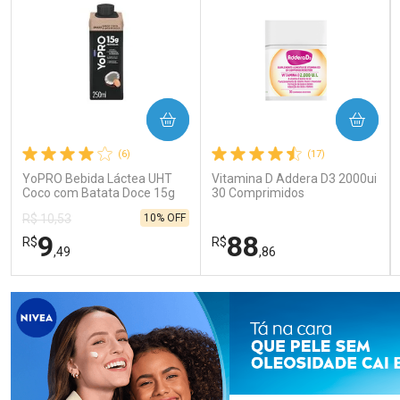
COMPRAR
COMPRAR
(6)
(17)
YoPRO Bebida Láctea UHT
Vitamina D Addera D3 2000ui
Coco com Batata Doce 15g
30 Comprimidos
de proteínas 250ml
10% OFF
R$ 10,53
9
88
R$
R$
,49
,86
FECHAR
FECHAR
FEC
FEC
Laboratório
Laboratório
Por Menos
Por Menos