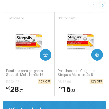
Imagem A
Pró
Patrocinado
Patrocinado
COMPRAR
COMPRAR
(342)
(338)
Pastilhas para garganta
Pastilhas para Garganta
Strepsils Mel e Limão 16
Strepsils Mel e Limão 8
Unidades
Unidades
16% OFF
12% OFF
R$ 34,08
R$ 18,66
28
16
R$
R$
,70
,33
FECHAR
FECHAR
FEC
FEC
Laboratório
Laboratório