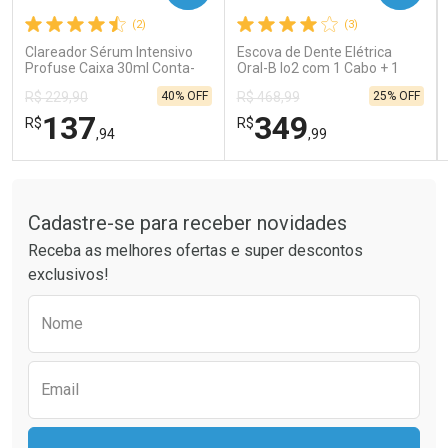
(2)
(3)
Comprar sem Desconto
Comprar sem Desconto
Comprar sem Desconto
Comprar sem Desconto
Clareador Sérum Intensivo
Escova de Dente Elétrica
Por R$ 121,90/cada
Por R$ 26,99/cada
Por R$ 121,90/cada
Por R$ 26,99/cada
Profuse Caixa 30ml Conta-
Oral-B Io2 com 1 Cabo + 1
Gotas
Refil + Carregador
40% OFF
25% OFF
R$ 229,90
R$ 468,99
137
349
R$
R$
,94
,99
Tudo sobre a Drogaria São Paulo
FECHAR
FECHAR
FEC
FEC
Laboratório
Laboratório
Por Menos
Por Menos
Cadastre-se para receber novidades
Receba as melhores ofertas e super descontos
exclusivos!
Preencha o formulário abaixo para receber 
Nome
Email
Ativar Desconto
Ativar Desconto