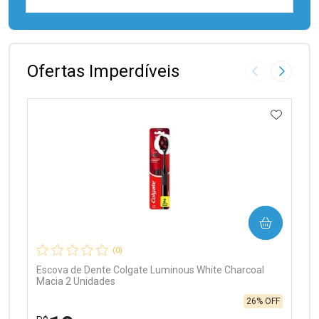
FECHAR
FECHAR
Laboratório
Por Menos
Ofertas Imperdíveis
Imagem Anter
Próxima
ADICIO
Ativar Desconto
COMPRAR
Comprar sem Desconto
Comprar sem Desconto
Por R$ 99,90/cada
Por R$ 99,90/cada
(0)
Escova de Dente Colgate Luminous White Charcoal
Macia 2 Unidades
26% OFF