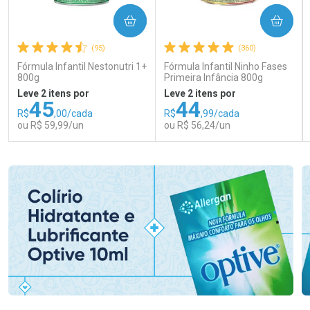
COMPRAR
COMPRAR
(95)
(360)
Fórmula Infantil Nestonutri 1+
Fórmula Infantil Ninho Fases
800g
Primeira Infância 800g
Leve 2 itens por
Leve 2 itens por
45
44
R$
,00/cada
R$
,99/cada
ou R$ 59,99/un
ou R$ 56,24/un
FECHAR
FECHAR
FEC
FEC
Laboratório
Laboratório
Por Menos
Por Menos
Ativar Desconto
Ativar Desconto