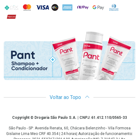
PIX
MasterCard
VISA
ELO
AMEX
NuPay
Google Pay
Diners Club
Hipercard
Promoção em Destaque
Voltar ao Topo
Copyright
Copyright © Drogaria São Paulo S.A. | CNPJ: 61.412.110/0565-33
São Paulo - SP: Avenida Renata, 60, Chácara Belenzinho - Vila Formosa
Gislaine Lima Meo CRF 40.354 | 24 horas| Autorização de funcionamento: