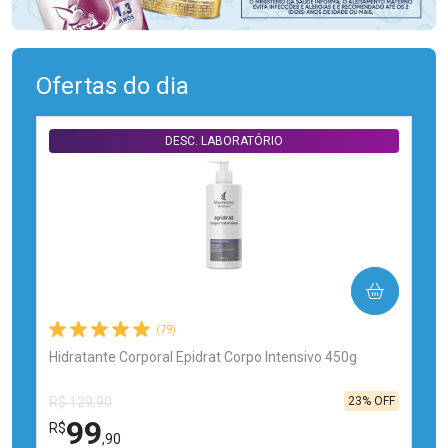
Ofertas do dia
DESC. LABORATÓRIO
COMPRAR
(79)
Hidratante Corporal Epidrat Corpo Intensivo 450g
23% OFF
R$ 129,90
99
R$
,90