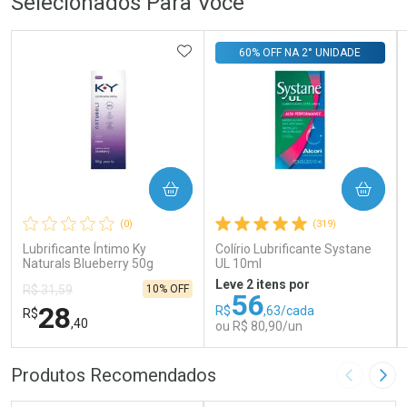
Selecionados Para Você
ADICIONAR AOS FAVORITOS
60% OFF NA 2° UNIDADE
COMPRAR
COMPRAR
(0)
(319)
Lubrificante Íntimo Ky
Colírio Lubrificante Systane
Naturals Blueberry 50g
UL 10ml
Leve 2 itens por
10% OFF
R$ 31,59
56
28
R$
,63/cada
R$
,40
ou R$ 80,90/un
FECHAR
FECHAR
FEC
FEC
Produtos Recomendados
Imagem A
Pró
Laboratório
Laboratório
Por Menos
Por Menos