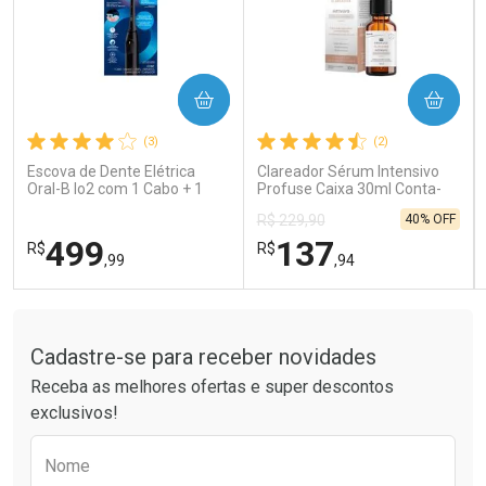
COMPRAR
COMPRAR
Ativar Desconto
Ativar Desconto
(3)
(2)
Comprar sem Desconto
Comprar sem Desconto
Comprar sem Desconto
Comprar sem Desconto
Escova de Dente Elétrica
Clareador Sérum Intensivo
Por R$ 26,99/cada
Por R$ 14,39/cada
Por R$ 26,99/cada
Por R$ 14,39/cada
Oral-B Io2 com 1 Cabo + 1
Profuse Caixa 30ml Conta-
Refil + Carregador
Gotas
40% OFF
R$ 229,90
499
137
R$
R$
,99
,94
Tudo sobre a Drogaria São Paulo
FECHAR
FECHAR
FEC
FEC
Laboratório
Laboratório
Por Menos
Por Menos
Cadastre-se para receber novidades
Receba as melhores ofertas e super descontos
exclusivos!
Preencha o formulário abaixo para receber 
Nome