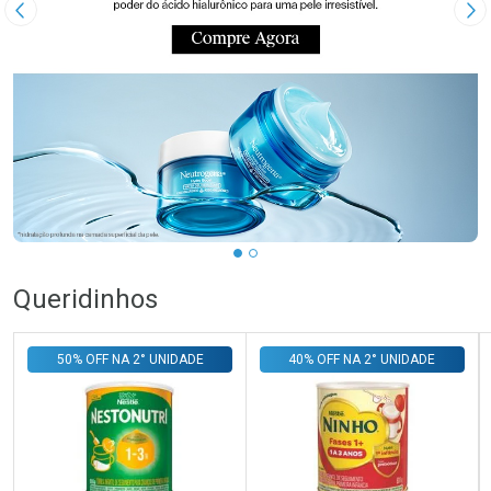
Imagem Anterior
Pr
…
Queridinhos
50% OFF NA 2° UNIDADE
40% OFF NA 2° UNIDADE