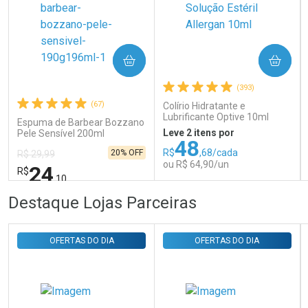
Ativar Desconto
COMPRAR
COMPRAR
Comprar sem Desconto
Comprar sem Desconto
Por R$ 31,35/cada
Por R$ 31,35/cada
(393)
(67)
Colírio Hidratante e
Lubrificante Optive 10ml
Espuma de Barbear Bozzano
Leve 2 itens por
Pele Sensível 200ml
48
R$
,68/cada
20% OFF
R$ 29,99
ou R$ 64,90/un
24
R$
,10
FECHAR
FECHAR
FEC
FEC
Destaque Lojas Parceiras
Laboratório
Laboratório
Por Menos
Por Menos
OFERTAS DO DIA
OFERTAS DO DIA