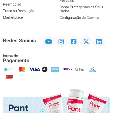
Pessoais
Reembolso
Como Protegemos os Seus
Troca ou Devolução
Dados
Marketplace
Configuração de Cookies
YouTube
Instagram
Facebook
Twitter
Linkedin
Redes Sociais
formas de
Pagamento
PIX
MasterCard
VISA
ELO
AMEX
NuPay
Google Pay
Diners Club
Hipercard
Promoção em Destaque