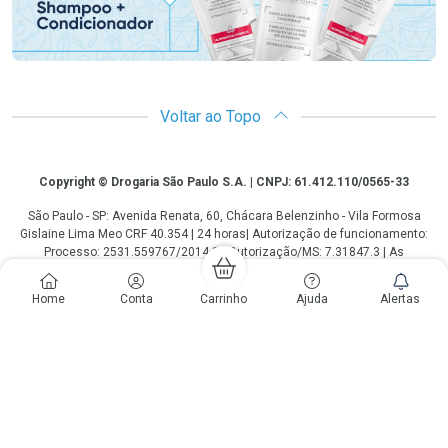
Voltar ao Topo
Copyright
Copyright © Drogaria São Paulo S.A. | CNPJ: 61.412.110/0565-33
São Paulo - SP: Avenida Renata, 60, Chácara Belenzinho - Vila Formosa
Gislaine Lima Meo CRF 40.354 | 24 horas| Autorização de funcionamento:
Processo: 2531.559767/2014-90 Autorização/MS: 7.31847.3 | As
informações contidas neste site, como promoções e ofertas de remédios e
medicamentos, não devem ser usadas para automedicação e não
Home
Conta
Carrinho
Ajuda
Alertas
substituem, em hipótese alguma, a medicação prescrita pelo profissional da
área médica. Somente o médico está em condições de diagnosticar
qualquer problema de saúde e prescrever o tratamento adequado. Os
preços e as promoções são válidos apenas para compras via internet. As
fotos contidas em nosso site são meramente ilustrativas. *Preços e
disponibilidade sujeitos a alterações no decorrer do dia. Antibióticos e
antimicrobianos vendas apenas em lojas físicas ou televendas. Portaria nº
344 - 01/02/1999 - Ministério da Saúde. Horário de funcionamento Central