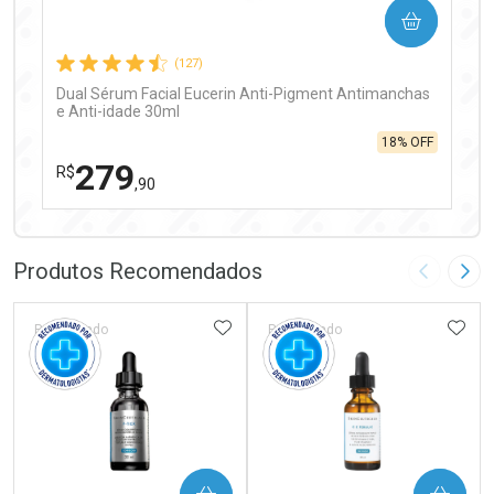
COMPRAR
Comprar sem Desconto
Comprar sem Desconto
Por R$ 97,90/cada
Por R$ 97,90/cada
(127)
Dual Sérum Facial Eucerin Anti-Pigment Antimanchas
e Anti-idade 30ml
18% OFF
279
R$
,90
FECHAR
FECHAR
Laboratório
Por Menos
Produtos Recomendados
Imagem A
Pró
ADICIONAR AOS FAVORITOS
ADIC
Patrocinado
Patrocinado
Ativar Desconto