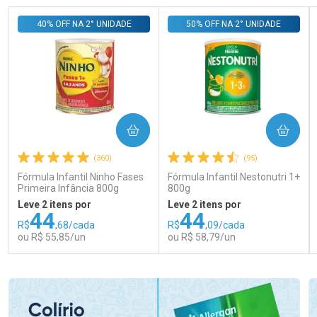
40% OFF NA 2° UNIDADE
50% OFF NA 2° UNIDADE
COMPRAR
COMPRAR
(360)
(95)
Fórmula Infantil Ninho Fases
Fórmula Infantil Nestonutri 1+
Primeira Infância 800g
800g
Leve 2 itens por
Leve 2 itens por
44
44
R$
,68/cada
R$
,09/cada
ou R$ 55,85/un
ou R$ 58,79/un
FECHAR
FECHAR
FEC
FEC
Laboratório
Laboratório
Por Menos
Por Menos