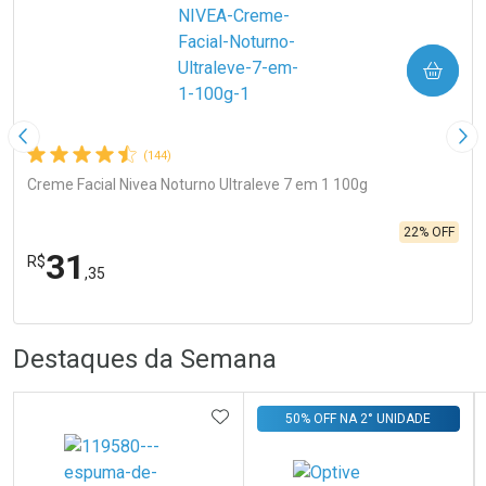
COMPRAR
Imagem Anterior
Pró
(144)
Creme Facial Nivea Noturno Ultraleve 7 em 1 100g
22% OFF
31
R$
,35
R
R
FECHA
FECHA
Laboratório
Por Menos
Destaques da Semana
ADICIONAR AOS FAVORITOS
50% OFF NA 2° UNIDADE