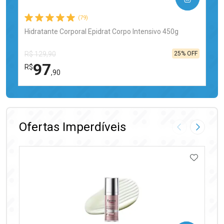
(79)
Hidratante Corporal Epidrat Corpo Intensivo 450g
25% OFF
R$ 129,90
97
R$
,90
FECHAR
FECHAR
Laboratório
Por Menos
Ofertas Imperdíveis
Imagem Anter
Próxima
ADICIO
Ativar Desconto