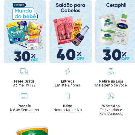
Benefícios
Frete Grátis
Entrega
Retire na Loja
Acima R$199
Em até 2 horas
Mais perto de você
Parcele
Baixe
WhatsApp
Até 3x Sem Juros
Nosso Aplicativo
Televendas e
Fale Conosco