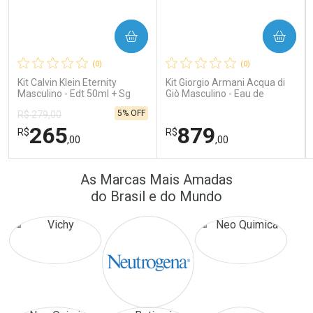
COMPRAR
COMPRAR
Ativar Desconto
Ativar Desconto
(0)
(0)
Comprar sem Desconto
Comprar sem Desconto
Comprar sem Desconto
Comprar sem Desconto
Kit Calvin Klein Eternity
Kit Giorgio Armani Acqua di
Por R$ 24,10/cada
Por R$ 64,90/cada
Por R$ 24,10/cada
Por R$ 64,90/cada
Masculino - Edt 50ml + Sg
Giò Masculino - Eau de
100ml
Toilette 100ml + Gel de
5% OFF
R$ 279,00
Banho 75ml
265
879
R$
R$
,00
,00
FECHAR
FECHAR
FEC
FEC
As Marcas Mais Amadas
Laboratório
Laboratório
Por Menos
Por Menos
do Brasil e do Mundo