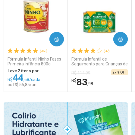
COMPRAR
COMPRAR
(360)
(32)
Fórmula Infantil Ninho Fases
Fórmula Infantil de
Primeira Infância 800g
Seguimento para Crianças de
Primeira Infância Nestonutri
Leve 2 itens por
27% OFF
R$ 114,99
2 Unidades de 800g cada
44
83
R$
,68/cada
R$
,98
ou R$ 55,85/un
FECHAR
FECHAR
FEC
FEC
Laboratório
Laboratório
Por Menos
Por Menos