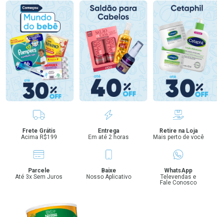
Benefícios
Frete Grátis
Entrega
Retire na Loja
Acima R$199
Em até 2 horas
Mais perto de você
Parcele
Baixe
WhatsApp
Até 3x Sem Juros
Nosso Aplicativo
Televendas e
Fale Conosco