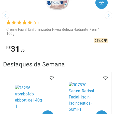
COMPRAR
Imagem Anterior
Pró
(61)
Creme Facial Uniformizador Nívea Beleza Radiante 7 em 1
100g
22% OFF
31
R$
,35
R
R
FECHA
FECHA
Destaques da Semana
Laboratório
Por Menos
ADICIONAR AOS FAVORITOS
ADIC
Ativar Desconto