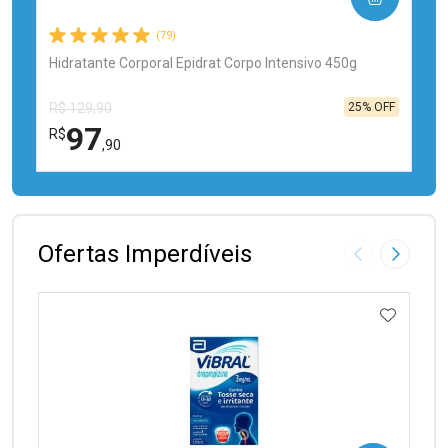
(79)
Hidratante Corporal Epidrat Corpo Intensivo 450g
25% OFF
R$ 129,90
97
R$
,90
FECHAR
FECHAR
Laboratório
Por Menos
Ofertas Imperdíveis
Imagem Anter
Próxima
ADICIO
Ativar Desconto