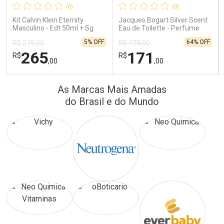
(0)
(0)
Comprar sem Desconto
Comprar sem Desconto
Comprar sem Desconto
Comprar sem Desconto
Kit Calvin Klein Eternity
Jacques Bogart Silver Scent
Por R$ 41,57/cada
Por R$ 389,90/cada
Por R$ 41,57/cada
Por R$ 389,90/cada
Masculino - Edt 50ml + Sg
Eau de Toilette - Perfume
100ml
Masculino
5% OFF
64% OFF
R$ 279,00
R$ 479,00
265
171
R$
R$
,00
,00
FECHAR
FECHAR
FEC
FEC
As Marcas Mais Amadas
Laboratório
Laboratório
Por Menos
Por Menos
do Brasil e do Mundo
Ativar Desconto
Ativar Desconto