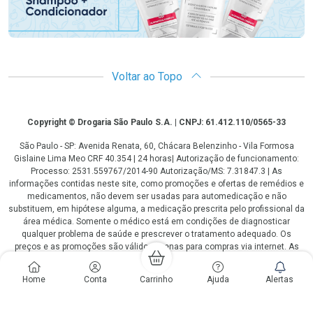
Voltar ao Topo
Copyright
Copyright © Drogaria São Paulo S.A. | CNPJ: 61.412.110/0565-33
São Paulo - SP: Avenida Renata, 60, Chácara Belenzinho - Vila Formosa
Gislaine Lima Meo CRF 40.354 | 24 horas| Autorização de funcionamento:
Processo: 2531.559767/2014-90 Autorização/MS: 7.31847.3 | As
informações contidas neste site, como promoções e ofertas de remédios e
medicamentos, não devem ser usadas para automedicação e não
substituem, em hipótese alguma, a medicação prescrita pelo profissional da
área médica. Somente o médico está em condições de diagnosticar
qualquer problema de saúde e prescrever o tratamento adequado. Os
preços e as promoções são válidos apenas para compras via internet. As
fotos contidas em nosso site são meramente ilustrativas. *Preços e
disponibilidade sujeitos a alterações no decorrer do dia. Antibióticos e
Home
Conta
Carrinho
Ajuda
Alertas
antimicrobianos vendas apenas em lojas físicas ou televendas. Portaria nº
344 - 01/02/1999 - Ministério da Saúde. Horário de funcionamento Central
de Vendas e Atendimento ao Cliente 4003 3393 ou 0800 779 8767 de