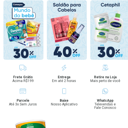
Benefícios
Frete Grátis
Entrega
Retire na Loja
Acima R$199
Em até 2 horas
Mais perto de você
Parcele
Baixe
WhatsApp
Até 3x Sem Juros
Nosso Aplicativo
Televendas e
Fale Conosco