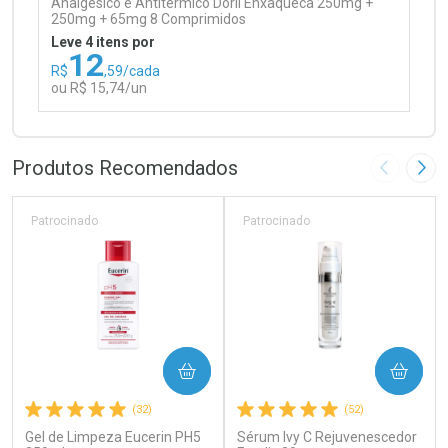
Analgésico e Antitérmico Doril Enxaqueca 250mg +
250mg + 65mg 8 Comprimidos
Leve 4 itens por
12
R$
,59/cada
ou R$ 15,74/un
FECHAR
FECHAR
Laboratório
Por Menos
Produtos Recomendados
Imagem A
Pró
Patrocinado
Patrocinado
Ativar Desconto
COMPRAR
COMPRAR
Comprar sem Desconto
Comprar sem Desconto
(32)
(52)
Por R$ 15,74/cada
Por R$ 15,74/cada
Gel de Limpeza Eucerin PH5
Sérum Ivy C Rejuvenescedor