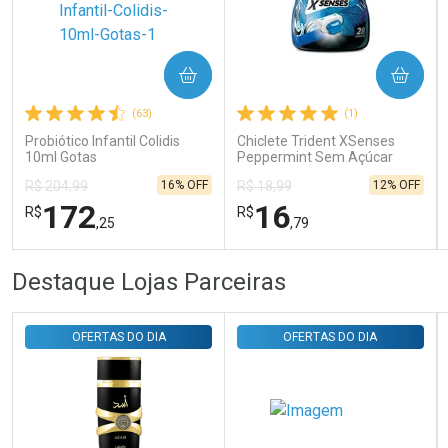
Ativar Desconto
COMPRAR
COMPRAR
(63)
(1)
Comprar sem Desconto
Comprar sem Desconto
Probiótico Infantil Colidis
Chiclete Trident XSenses
Por R$ 29,30/cada
Por R$ 29,30/cada
10ml Gotas
Peppermint Sem Açúcar
Garrafa 54g
16% OFF
12% OFF
R$ 204,99
R$ 18,99
172
16
R$
R$
,25
,79
FECHAR
FECHAR
FEC
FEC
Destaque Lojas Parceiras
Laboratório
Laboratório
Por Menos
Por Menos
OFERTAS DO DIA
OFERTAS DO DIA