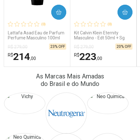
COMPRAR
COMPRAR
Ativar Desconto
Ativar Desconto
(0)
(0)
Comprar sem Desconto
Comprar sem Desconto
Comprar sem Desconto
Comprar sem Desconto
Lattafa Asad Eau de Parfum
Kit Calvin Klein Eternity
Por R$ 172,25/cada
Por R$ 16,79/cada
Por R$ 172,25/cada
Por R$ 16,79/cada
Perfume Masculino 100ml
Masculino - Edt 50ml + Sg
100ml
23% OFF
20% OFF
R$ 279,00
R$ 279,00
214
223
R$
R$
,00
,00
FECHAR
FECHAR
FEC
FEC
As Marcas Mais Amadas
Laboratório
Laboratório
Por Menos
Por Menos
do Brasil e do Mundo