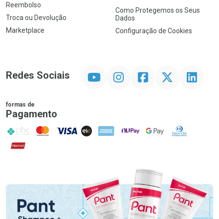
Reembolso
Como Protegemos os Seus
Troca ou Devolução
Dados
Marketplace
Configuração de Cookies
YouTube
Instagram
Facebook
Twitter
Linkedin
Redes Sociais
formas de
Pagamento
PIX
MasterCard
VISA
ELO
AMEX
NuPay
Google Pay
Diners Club
Hipercard
Promoção em Destaque