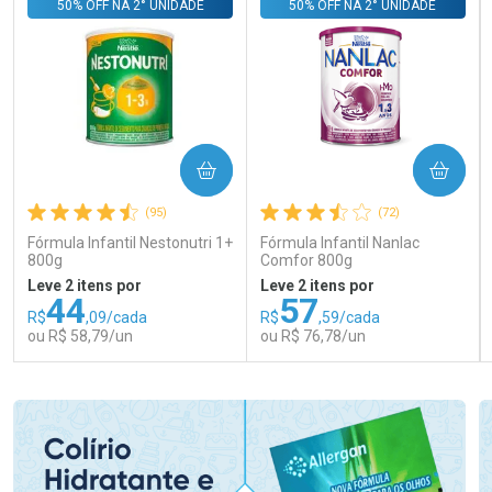
50% OFF NA 2° UNIDADE
50% OFF NA 2° UNIDADE
COMPRAR
COMPRAR
(95)
(72)
Fórmula Infantil Nestonutri 1+
Fórmula Infantil Nanlac
800g
Comfor 800g
Leve 2 itens por
Leve 2 itens por
44
57
R$
,09/cada
R$
,59/cada
ou R$ 58,79/un
ou R$ 76,78/un
FECHAR
FECHAR
FEC
FEC
Laboratório
Laboratório
Por Menos
Por Menos