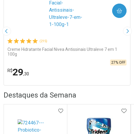
COMPRAR
Imagem Anterior
Pró
(215)
Creme Hidratante Facial Nivea Antissinais Ultraleve 7 em 1
100g
27% OFF
29
R$
,30
R
R
FECHA
FECHA
Destaques da Semana
Laboratório
Por Menos
ADICIONAR AOS FAVORITOS
ADIC