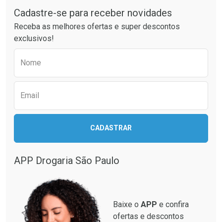
Laboratório
Laboratório
Por Menos
Por Menos
Cadastre-se para receber novidades
Receba as melhores ofertas e super descontos
exclusivos!
Preencha o formulário abaixo para receber 
Nome
Email
Ativar Desconto
Ativar Desconto
CADASTRAR
Comprar sem Desconto
Comprar sem Desconto
Comprar sem Desconto
Comprar sem Desconto
Por R$ 12,93/cada
Por R$ 87,99/cada
Por R$ 12,93/cada
Por R$ 87,99/cada
APP Drogaria São Paulo
Baixe o
APP
e confira
ofertas e descontos