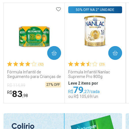
ADICIONAR AOS FAVORITOS
50% OFF NA 2° UNIDADE
COMPRAR
COMPRAR
(32)
(23)
Fórmula Infantil de
Fórmula Infantil Nanlac
Seguimento para Crianças de
Supreme Pro 800g
Primeira Infância Nestonutri
Leve 2 itens por
27% OFF
R$ 114,99
2 Unidades de 800g cada
79
83
R$
,27/cada
R$
,98
ou R$ 105,69/un
FECHAR
FECHAR
FEC
FEC
Laboratório
Laboratório
Por Menos
Por Menos