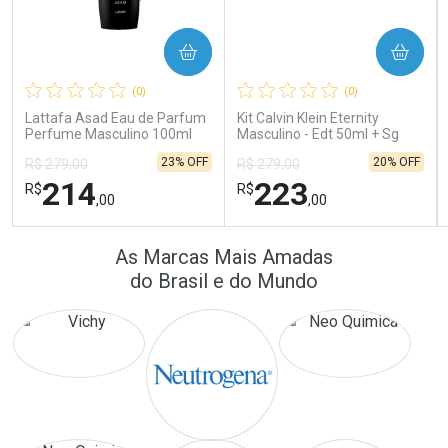
COMPRAR
COMPRAR
Ativar Desconto
Ativar Desconto
(0)
(0)
Comprar sem Desconto
Comprar sem Desconto
Comprar sem Desconto
Comprar sem Desconto
Lattafa Asad Eau de Parfum
Kit Calvin Klein Eternity
Por R$ 171,26/cada
Por R$ 16,79/cada
Por R$ 171,26/cada
Por R$ 16,79/cada
Perfume Masculino 100ml
Masculino - Edt 50ml + Sg
100ml
23% OFF
20% OFF
R$ 279,00
R$ 279,00
214
223
R$
R$
,00
,00
FECHAR
FECHAR
FEC
FEC
As Marcas Mais Amadas
Laboratório
Laboratório
Por Menos
Por Menos
do Brasil e do Mundo