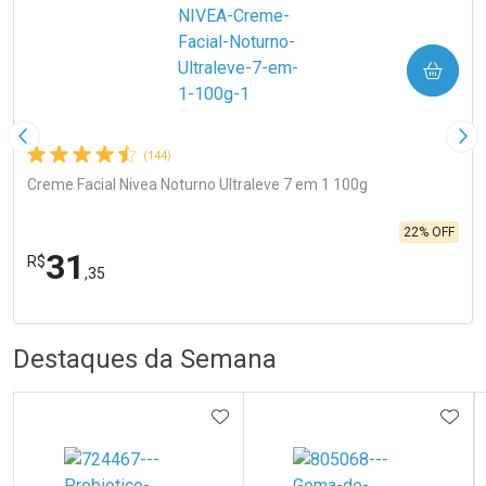
COMPRAR
Imagem Anterior
Pró
(144)
Creme Facial Nivea Noturno Ultraleve 7 em 1 100g
22% OFF
31
R$
,35
R
R
FECHA
FECHA
Laboratório
Por Menos
Destaques da Semana
ADICIONAR AOS FAVORITOS
ADIC