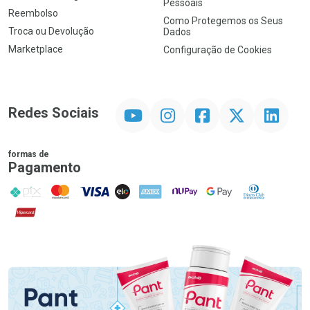
Pessoais
Reembolso
Como Protegemos os Seus
Troca ou Devolução
Dados
Marketplace
Configuração de Cookies
YouTube
Instagram
Facebook
Twitter
Linkedin
Redes Sociais
formas de
Pagamento
PIX
MasterCard
VISA
ELO
AMEX
NuPay
Google Pay
Diners Club
Hipercard
Promoção em Destaque