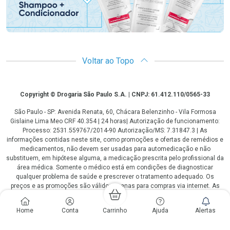
Voltar ao Topo
Copyright
Copyright © Drogaria São Paulo S.A. | CNPJ: 61.412.110/0565-33
São Paulo - SP: Avenida Renata, 60, Chácara Belenzinho - Vila Formosa
Gislaine Lima Meo CRF 40.354 | 24 horas| Autorização de funcionamento:
Processo: 2531.559767/2014-90 Autorização/MS: 7.31847.3 | As
informações contidas neste site, como promoções e ofertas de remédios e
medicamentos, não devem ser usadas para automedicação e não
substituem, em hipótese alguma, a medicação prescrita pelo profissional da
área médica. Somente o médico está em condições de diagnosticar
qualquer problema de saúde e prescrever o tratamento adequado. Os
preços e as promoções são válidos apenas para compras via internet. As
fotos contidas em nosso site são meramente ilustrativas. *Preços e
disponibilidade sujeitos a alterações no decorrer do dia. Antibióticos e
Home
Conta
Carrinho
Ajuda
Alertas
antimicrobianos vendas apenas em lojas físicas ou televendas. Portaria nº
344 - 01/02/1999 - Ministério da Saúde. Horário de funcionamento Central