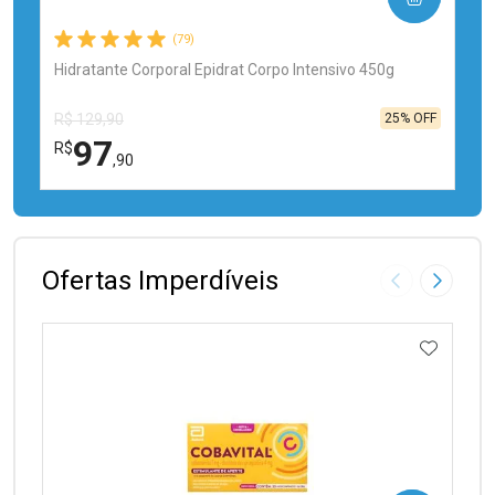
(79)
Hidratante Corporal Epidrat Corpo Intensivo 450g
25% OFF
R$ 129,90
97
R$
,90
FECHAR
FECHAR
Laboratório
Por Menos
Ofertas Imperdíveis
Imagem Anter
Próxima
ADICIO
Ativar Desconto