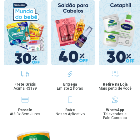
Benefícios
Frete Grátis
Entrega
Retire na Loja
Acima R$199
Em até 2 horas
Mais perto de você
Parcele
Baixe
WhatsApp
Até 3x Sem Juros
Nosso Aplicativo
Televendas e
Fale Conosco