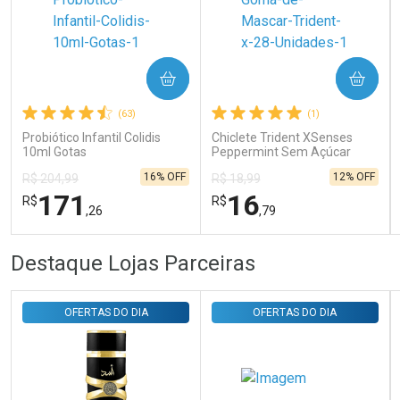
Ativar Desconto
COMPRAR
COMPRAR
Comprar sem Desconto
Comprar sem Desconto
Por R$ 31,35/cada
Por R$ 31,35/cada
(63)
(1)
Probiótico Infantil Colidis
Chiclete Trident XSenses
10ml Gotas
Peppermint Sem Açúcar
Garrafa 54g
16% OFF
12% OFF
R$ 204,99
R$ 18,99
171
16
R$
R$
,26
,79
FECHAR
FECHAR
FEC
FEC
Destaque Lojas Parceiras
Laboratório
Laboratório
Por Menos
Por Menos
OFERTAS DO DIA
OFERTAS DO DIA