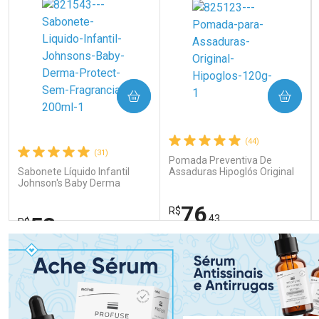
COMPRAR
COMPRAR
(44)
(31)
Pomada Preventiva De
Sabonete Líquido Infantil
Assaduras Hipoglós Original
Johnson's Baby Derma
120g
Protect Sem Fragrância
200ml
76
R$
53
,43
R$
,99
FECHAR
FECHAR
FEC
FEC
Laboratório
Laboratório
Por Menos
Por Menos