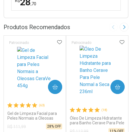
28
R$
,70
FECHAR
FECHAR
Laboratório
Por Menos
Produtos Recomendados
Imagem A
Pró
ADICIONAR AOS FAVORITOS
ADIC
Patrocinado
Patrocinado
Ativar Desconto
COMPRAR
COMPRAR
Comprar sem Desconto
Comprar sem Desconto
Por R$ 28,70/cada
Por R$ 28,70/cada
(63)
(18)
Gel de Limpeza Facial para
Peles Normais a Oleosas
Óleo De Limpeza Hidratante
CeraVe 454g
para Banho Cerave Para Pele
28% OFF
R$ 111,99
Normal a Seca 236ml
11% OFF
R$ 113,99