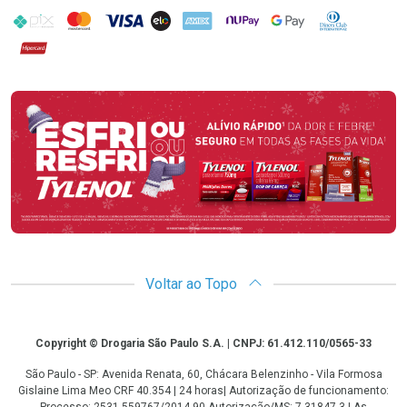
PIX
MasterCard
VISA
ELO
AMEX
NuPay
Google Pay
Diners Club
Hipercard
Promoção em Destaque
Voltar ao Topo
Copyright
Copyright © Drogaria São Paulo S.A. | CNPJ: 61.412.110/0565-33
São Paulo - SP: Avenida Renata, 60, Chácara Belenzinho - Vila Formosa
Gislaine Lima Meo CRF 40.354 | 24 horas| Autorização de funcionamento:
Processo: 2531.559767/2014-90 Autorização/MS: 7.31847.3 | As