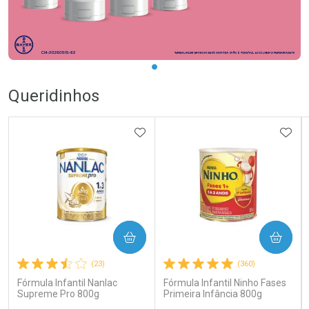
Queridinhos
ADICIONAR AOS FAVORITOS
ADIC
COMPRAR
COMPRAR
(23)
(360)
Fórmula Infantil Nanlac
Fórmula Infantil Ninho Fases
Supreme Pro 800g
Primeira Infância 800g