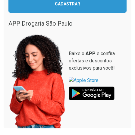
CADASTRAR
Comprar sem Desconto
Comprar sem Desconto
Comprar sem Desconto
Comprar sem Desconto
Por R$ 28,40/cada
Por R$ 33,80/cada
Por R$ 28,40/cada
Por R$ 33,80/cada
APP Drogaria São Paulo
Baixe o
APP
e confira
ofertas e descontos
exclusivos para você!