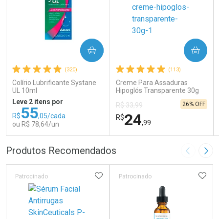
COMPRAR
COMPRAR
(320)
(113)
Colírio Lubrificante Systane
Creme Para Assaduras
UL 10ml
Hipoglós Transparente 30g
Leve 2 itens por
26% OFF
R$ 33,99
55
24
R$
,05/cada
R$
,99
ou R$ 78,64/un
FECHAR
FECHAR
FEC
FEC
Produtos Recomendados
Imagem A
Pró
Laboratório
Laboratório
Por Menos
Por Menos
ADICIONAR AOS FAVORITOS
ADIC
Patrocinado
Patrocinado