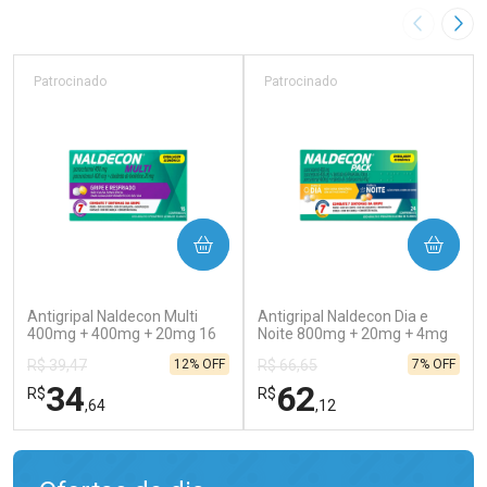
Imagem A
Pró
Patrocinado
Patrocinado
COMPRAR
COMPRAR
(129)
(138)
Antigripal Naldecon Multi
Antigripal Naldecon Dia e
400mg + 400mg + 20mg 16
Noite 800mg + 20mg + 4mg
Comprimidos
24 comprimidos
12% OFF
7% OFF
R$ 39,47
R$ 66,65
34
62
R$
R$
,64
,12
FECHAR
FECHAR
FEC
FEC
Laboratório
Laboratório