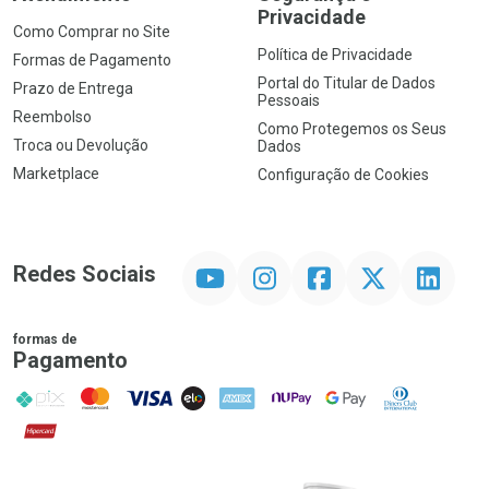
Privacidade
Como Comprar no Site
Política de Privacidade
Formas de Pagamento
Portal do Titular de Dados
Prazo de Entrega
Pessoais
Reembolso
Como Protegemos os Seus
Troca ou Devolução
Dados
Marketplace
Configuração de Cookies
YouTube
Instagram
Facebook
Twitter
Linkedin
Redes Sociais
formas de
Pagamento
PIX
MasterCard
VISA
ELO
AMEX
NuPay
Google Pay
Diners Club
Hipercard