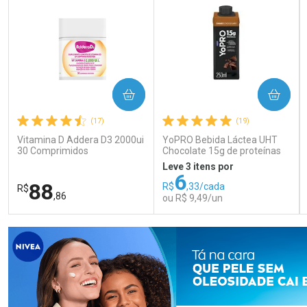
COMPRAR
COMPRAR
(17)
(19)
Vitamina D Addera D3 2000ui
YoPRO Bebida Láctea UHT
30 Comprimidos
Chocolate 15g de proteínas
250ml
Leve 3 itens por
6
88
R$
,33/cada
R$
,86
ou R$ 9,49/un
FECHAR
FECHAR
FEC
FEC
Laboratório
Laboratório
Por Menos
Por Menos