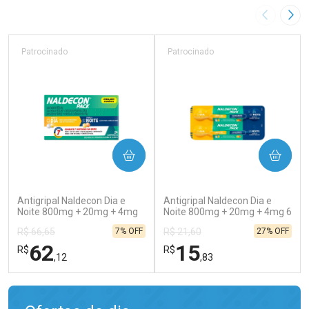
Imagem A
Pró
Patrocinado
Patrocinado
COMPRAR
COMPRAR
(138)
(202)
Antigripal Naldecon Dia e
Antigripal Naldecon Dia e
Noite 800mg + 20mg + 4mg
Noite 800mg + 20mg + 4mg 6
24 comprimidos
comprimidos
7% OFF
27% OFF
R$ 66,65
R$ 21,60
62
15
R$
R$
,12
,83
FECHAR
FECHAR
FEC
FEC
Laboratório
Laboratório