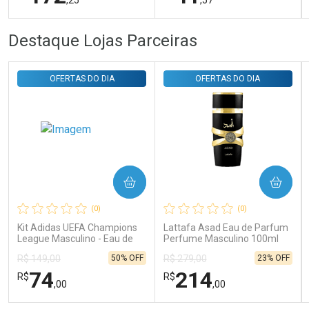
FECHAR
FECHAR
FEC
FEC
Destaque Lojas Parceiras
Laboratório
Laboratório
Por Menos
Por Menos
OFERTAS DO DIA
OFERTAS DO DIA
COMPRAR
COMPRAR
Ativar Desconto
Ativar Desconto
(0)
(0)
Comprar sem Desconto
Comprar sem Desconto
Comprar sem Desconto
Comprar sem Desconto
Kit Adidas UEFA Champions
Lattafa Asad Eau de Parfum
Por R$ 172,25/cada
Por R$ 41,57/cada
Por R$ 172,25/cada
Por R$ 41,57/cada
League Masculino - Eau de
Perfume Masculino 100ml
Toilette 100ml + Shower Gel
50% OFF
23% OFF
R$ 149,00
R$ 279,00
250ml
74
214
R$
R$
,00
,00