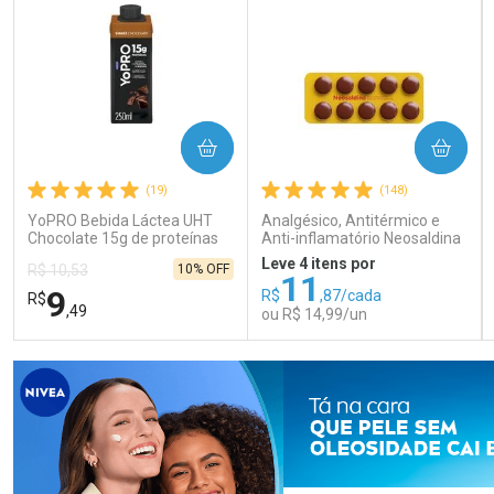
COMPRAR
COMPRAR
(19)
(148)
YoPRO Bebida Láctea UHT
Analgésico, Antitérmico e
Chocolate 15g de proteínas
Anti-inflamatório Neosaldina
250ml
30mg + 300mg + 30mg 10
Leve 4 itens por
10% OFF
R$ 10,53
Drágeas
11
9
R$
,87/cada
R$
,49
ou R$ 14,99/un
FECHAR
FECHAR
FEC
FEC
Laboratório
Laboratório
Por Menos
Por Menos