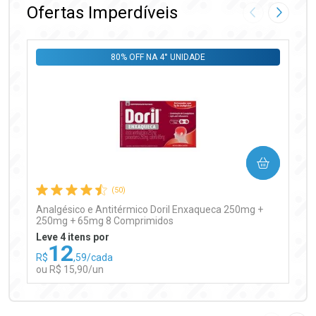
Ofertas Imperdíveis
Imagem Anter
Próxima
80% OFF NA 4° UNIDADE
Ativar Desconto
COMPRAR
Comprar sem Desconto
Comprar sem Desconto
Por R$ 99,90/cada
Por R$ 99,90/cada
(50)
Analgésico e Antitérmico Doril Enxaqueca 250mg +
250mg + 65mg 8 Comprimidos
Leve 4 itens por
12
R$
,59/cada
ou R$ 15,90/un
FECHAR
FECHAR