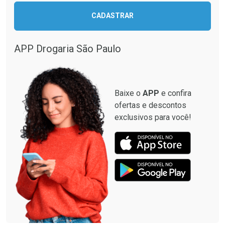
CADASTRAR
Comprar sem Desconto
Comprar sem Desconto
Comprar sem Desconto
Comprar sem Desconto
Por R$ 33,15/cada
Por R$ 87,99/cada
Por R$ 33,15/cada
Por R$ 87,99/cada
APP Drogaria São Paulo
Baixe o
APP
e confira
ofertas e descontos
exclusivos para você!