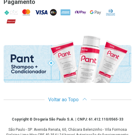
Pagamento
PIX
MasterCard
VISA
ELO
AMEX
NuPay
Google Pay
Diners Club
Hipercard
Promoção em Destaque
Voltar ao Topo
Copyright
Copyright © Drogaria São Paulo S.A. | CNPJ: 61.412.110/0565-33
São Paulo - SP: Avenida Renata, 60, Chácara Belenzinho - Vila Formosa
Gislaine Lima Meo CRF 40.354 | 24 horas| Autorização de funcionamento: