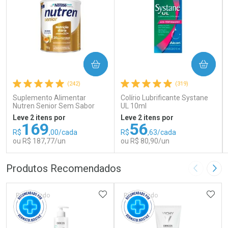
COMPRAR
COMPRAR
(242)
(319)
Suplemento Alimentar
Colírio Lubrificante Systane
Nutren Senior Sem Sabor
UL 10ml
740g
Leve 2 itens por
Leve 2 itens por
169
56
R$
,00/cada
R$
,63/cada
ou R$ 187,77/un
ou R$ 80,90/un
FECHAR
FECHAR
FEC
FEC
Produtos Recomendados
Imagem A
Pró
Laboratório
Laboratório
Por Menos
Por Menos
ADICIONAR AOS FAVORITOS
ADIC
Patrocinado
Patrocinado