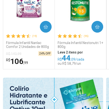
COMPRAR
COMPRAR
(19)
(95)
Fórmula Infantil Nanlac
Fórmula Infantil Nestonutri 1+
Comfor 2 Unidades de 800g
800g
Leve 2 itens por
24% OFF
R$ 140,99
44
106
R$
,09/cada
R$
,99
ou R$ 58,79/un
FECHAR
FECHAR
FEC
FEC
Laboratório
Laboratório
Por Menos
Por Menos