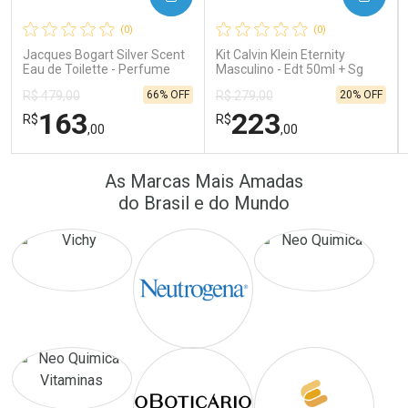
(0)
(0)
Comprar sem Desconto
Comprar sem Desconto
Comprar sem Desconto
Comprar sem Desconto
Jacques Bogart Silver Scent
Kit Calvin Klein Eternity
Por R$ 172,25/cada
Por R$ 22,33/cada
Por R$ 172,25/cada
Por R$ 22,33/cada
Eau de Toilette - Perfume
Masculino - Edt 50ml + Sg
Masculino
100ml
66% OFF
20% OFF
R$ 479,00
R$ 279,00
163
223
R$
R$
,00
,00
FECHAR
FECHAR
FEC
FEC
As Marcas Mais Amadas
Laboratório
Laboratório
Por Menos
Por Menos
do Brasil e do Mundo
Ativar Desconto
Ativar Desconto