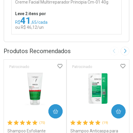
Creme Facial Multirreparador Principia Cm-01 40g
Leve 2 itens por
41
R$
,65/cada
ou R$ 46,12/un
FECHAR
FECHAR
Laboratório
Por Menos
Produtos Recomendados
Imagem A
Pró
ADICIONAR AOS FAVORITOS
ADIC
Patrocinado
Patrocinado
Ativar Desconto
COMPRAR
COMPRAR
Comprar sem Desconto
Comprar sem Desconto
(75)
(19)
Por R$ 46,12/cada
Por R$ 46,12/cada
Shampoo Esfoliante
Shampoo Anticaspa para