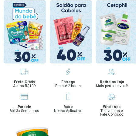
Benefícios
Frete Grátis
Entrega
Retire na Loja
Acima R$199
Em até 2 horas
Mais perto de você
Parcele
Baixe
WhatsApp
Até 3x Sem Juros
Nosso Aplicativo
Televendas e
Fale Conosco