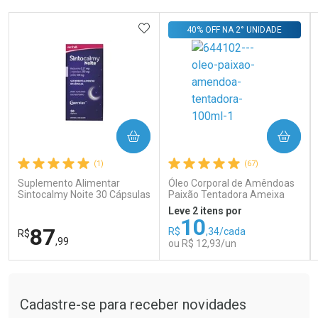
Laboratório
Laboratório
Por Menos
Por Menos
ADICIONAR AOS FAVORITOS
40% OFF NA 2° UNIDADE
COMPRAR
COMPRAR
Ativar Desconto
Ativar Desconto
(1)
(67)
Comprar sem Desconto
Comprar sem Desconto
Comprar sem Desconto
Comprar sem Desconto
Suplemento Alimentar
Óleo Corporal de Amêndoas
Por R$ 66,43/cada
Por R$ 14,39/cada
Por R$ 66,43/cada
Por R$ 14,39/cada
Sintocalmy Noite 30 Cápsulas
Paixão Tentadora Ameixa
Rubi 100ml
Leve 2 itens por
10
87
R$
,34/cada
R$
,99
ou R$ 12,93/un
Tudo sobre a Drogaria São Paulo
FECHAR
FECHAR
FEC
FEC
Laboratório
Laboratório
Por Menos
Por Menos
Cadastre-se para receber novidades