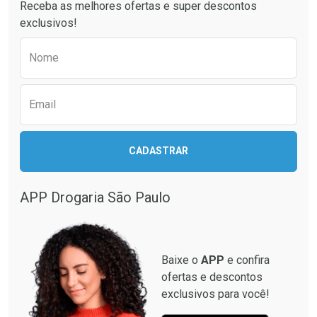
Receba as melhores ofertas e super descontos
exclusivos!
Preencha o formulário abaixo para receber 
Nome
Email
Ativar Desconto
Ativar Desconto
CADASTRAR
Comprar sem Desconto
Comprar sem Desconto
Comprar sem Desconto
Comprar sem Desconto
Por R$ 87,99/cada
Por R$ 12,93/cada
Por R$ 87,99/cada
Por R$ 12,93/cada
APP Drogaria São Paulo
Baixe o
APP
e confira
ofertas e descontos
exclusivos para você!