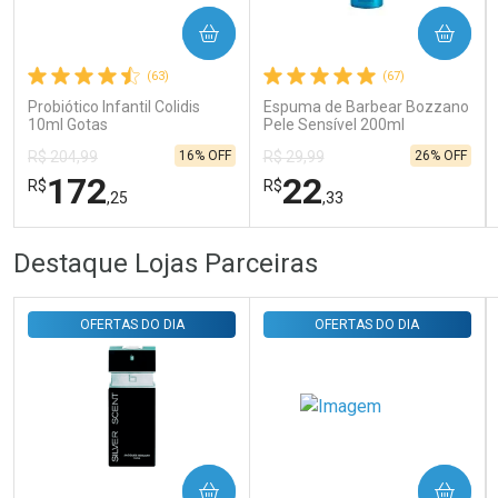
Ativar Desconto
COMPRAR
COMPRAR
(63)
(67)
Comprar sem Desconto
Comprar sem Desconto
Probiótico Infantil Colidis
Espuma de Barbear Bozzano
Por R$ 29,30/cada
Por R$ 29,30/cada
10ml Gotas
Pele Sensível 200ml
16% OFF
26% OFF
R$ 204,99
R$ 29,99
172
22
R$
R$
,25
,33
FECHAR
FECHAR
FEC
FEC
Destaque Lojas Parceiras
Laboratório
Laboratório
Por Menos
Por Menos
OFERTAS DO DIA
OFERTAS DO DIA
COMPRAR
COMPRAR
Ativar Desconto
Ativar Desconto