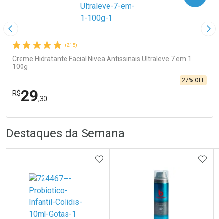
Imagem Anterior
Pró
(215)
Creme Hidratante Facial Nivea Antissinais Ultraleve 7 em 1
100g
27% OFF
29
R$
,30
R
R
FECHA
FECHA
Destaques da Semana
Laboratório
Por Menos
ADICIONAR AOS FAVORITOS
ADIC