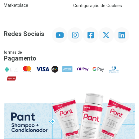
Marketplace
Configuração de Cookies
YouTube
Instagram
Facebook
Twitter
Linkedin
Redes Sociais
formas de
Pagamento
PIX
MasterCard
VISA
ELO
AMEX
NuPay
Google Pay
Diners Club
Hipercard
Promoção em Destaque