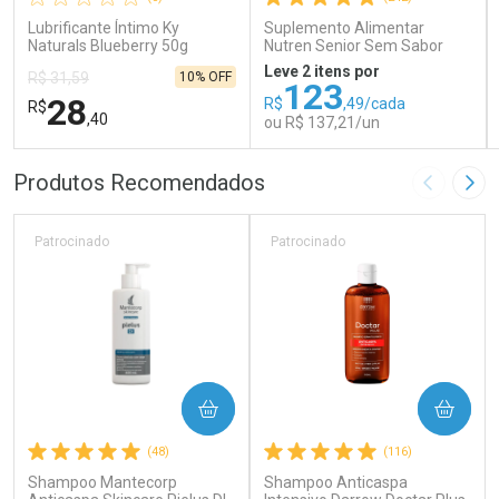
Lubrificante Íntimo Ky
Suplemento Alimentar
Naturals Blueberry 50g
Nutren Senior Sem Sabor
740g
Leve 2 itens por
10% OFF
R$ 31,59
123
28
R$
,49/cada
R$
,40
ou R$ 137,21/un
FECHAR
FECHAR
FEC
FEC
Produtos Recomendados
Imagem A
Pró
Laboratório
Laboratório
Por Menos
Por Menos
Patrocinado
Patrocinado
COMPRAR
COMPRAR
Ativar Desconto
Ativar Desconto
(48)
(116)
Shampoo Mantecorp
Comprar sem Desconto
Shampoo Anticaspa
Comprar sem Desconto
Comprar sem Desconto
Comprar sem Desconto