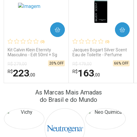
COMPRAR
COMPRAR
Ativar Desconto
Ativar Desconto
(0)
(0)
Comprar sem Desconto
Comprar sem Desconto
Comprar sem Desconto
Comprar sem Desconto
Kit Calvin Klein Eternity
Jacques Bogart Silver Scent
Por R$ 172,25/cada
Por R$ 22,33/cada
Por R$ 172,25/cada
Por R$ 22,33/cada
Masculino - Edt 50ml + Sg
Eau de Toilette - Perfume
100ml
Masculino
20% OFF
66% OFF
R$ 279,00
R$ 479,00
223
163
R$
R$
,00
,00
FECHAR
FECHAR
FEC
FEC
As Marcas Mais Amadas
Laboratório
Laboratório
Por Menos
Por Menos
do Brasil e do Mundo