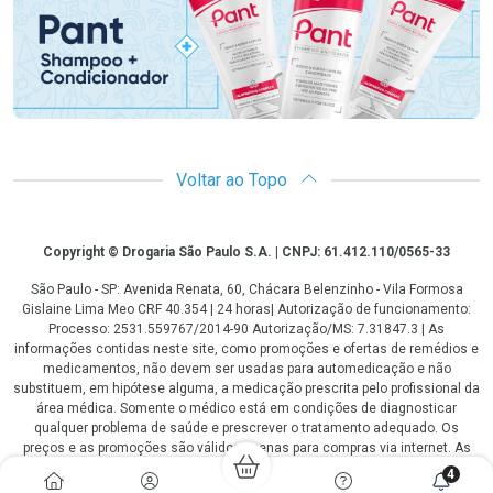
Voltar ao Topo
Copyright
Copyright © Drogaria São Paulo S.A. | CNPJ: 61.412.110/0565-33
São Paulo - SP: Avenida Renata, 60, Chácara Belenzinho - Vila Formosa
Gislaine Lima Meo CRF 40.354 | 24 horas| Autorização de funcionamento:
Processo: 2531.559767/2014-90 Autorização/MS: 7.31847.3 | As
informações contidas neste site, como promoções e ofertas de remédios e
medicamentos, não devem ser usadas para automedicação e não
substituem, em hipótese alguma, a medicação prescrita pelo profissional da
área médica. Somente o médico está em condições de diagnosticar
qualquer problema de saúde e prescrever o tratamento adequado. Os
preços e as promoções são válidos apenas para compras via internet. As
fotos contidas em nosso site são meramente ilustrativas. *Preços e
4
disponibilidade sujeitos a alterações no decorrer do dia. Antibióticos e