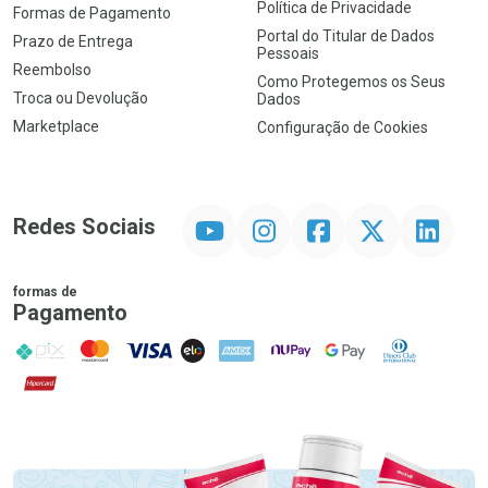
Política de Privacidade
Formas de Pagamento
Portal do Titular de Dados
Prazo de Entrega
Pessoais
Reembolso
Como Protegemos os Seus
Troca ou Devolução
Dados
Marketplace
Configuração de Cookies
YouTube
Instagram
Facebook
Twitter
Linkedin
Redes Sociais
formas de
Pagamento
PIX
MasterCard
VISA
ELO
AMEX
NuPay
Google Pay
Diners Club
Hipercard
Promoção em Destaque