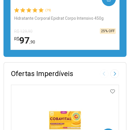
(79)
Hidratante Corporal Epidrat Corpo Intensivo 450g
25% OFF
R$ 129,90
97
R$
,90
FECHAR
FECHAR
Laboratório
Por Menos
Ofertas Imperdíveis
Imagem Anter
Próxima
ADICIO
Ativar Desconto