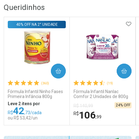
Queridinhos
ADIC
40% OFF NA 2° UNIDADE
COMPRAR
COMPRAR
(360)
(19)
Fórmula Infantil Ninho Fases
Fórmula Infantil Nanlac
Primeira Infância 800g
Comfor 2 Unidades de 800g
Leve 2 itens por
24% OFF
R$ 140,99
42
106
R$
,73/cada
R$
,99
ou R$ 53,42/un
FECHAR
FECHAR
FEC
FEC