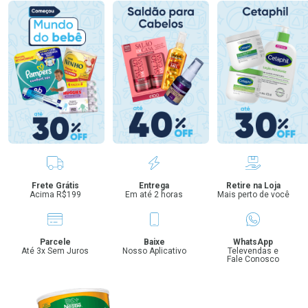
Benefícios
Frete Grátis
Entrega
Retire na Loja
Acima R$199
Em até 2 horas
Mais perto de você
Parcele
Baixe
WhatsApp
Até 3x Sem Juros
Nosso Aplicativo
Televendas e
Fale Conosco