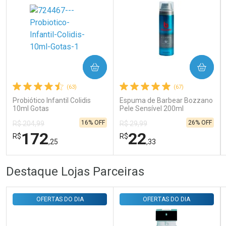
Ativar Desconto
COMPRAR
COMPRAR
Comprar sem Desconto
Comprar sem Desconto
Por R$ 31,35/cada
Por R$ 31,35/cada
(63)
(67)
Probiótico Infantil Colidis
Espuma de Barbear Bozzano
10ml Gotas
Pele Sensível 200ml
16% OFF
26% OFF
R$ 204,99
R$ 29,99
172
22
R$
R$
,25
,33
FECHAR
FECHAR
FEC
FEC
Destaque Lojas Parceiras
Laboratório
Laboratório
Por Menos
Por Menos
OFERTAS DO DIA
OFERTAS DO DIA