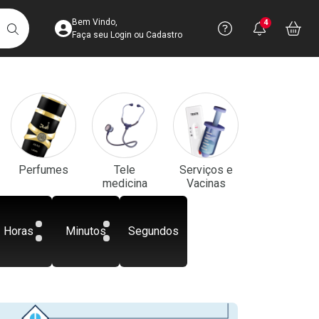
Acesse sua Conta
Precisa de aju
Notificaç
Acess
Bem Vindo,
4
Você po
notifica
Vo
it
BUSCAR
Ver Recursos 
Faça seu Login ou Cadastro
Atendimento ao 
Central de Ajud
Televendas
Perfumes
Tele
Serviços e
4003-3393
medicina
Vacinas
Horas
Minutos
Segundos