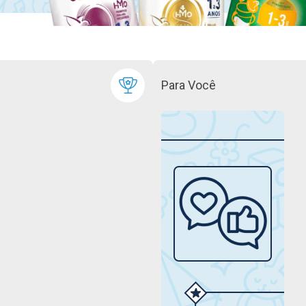
Para Você