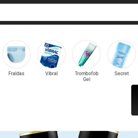
ca
isa?
em Destaque
Fraldas
Vibral
Trombofob
Secret
Gel