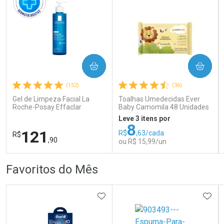
COMPRAR
COMPRAR
Ativar Desconto
Ativar Desconto
(152)
(36)
Comprar sem Desconto
Comprar sem Desconto
Comprar sem Desconto
Comprar sem Desconto
Gel de Limpeza Facial La
Toalhas Umedecidas Ever
Por R$ 80,99/cada
Por R$ 37,99/cada
Por R$ 80,99/cada
Por R$ 37,99/cada
Roche-Posay Effaclar
Baby Camomila 48 Unidades
Concentrado 300g
Leve 3 itens por
8
121
R$
,63/cada
R$
,90
ou R$ 15,99/un
FECHAR
FECHAR
FEC
FEC
Favoritos do Mês
Dermaclub
Laboratório
Por Menos
Por Menos
ADICIONAR AOS FAVORITOS
ADIC