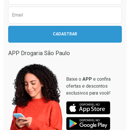
Email
Ativar Desconto
Ativar Desconto
CADASTRAR
Comprar sem Desconto
Comprar sem Desconto
Comprar sem Desconto
Comprar sem Desconto
Por R$ 349,99/cada
Por R$ 33,15/cada
Por R$ 349,99/cada
Por R$ 33,15/cada
APP Drogaria São Paulo
Baixe o
APP
e confira
ofertas e descontos
exclusivos para você!