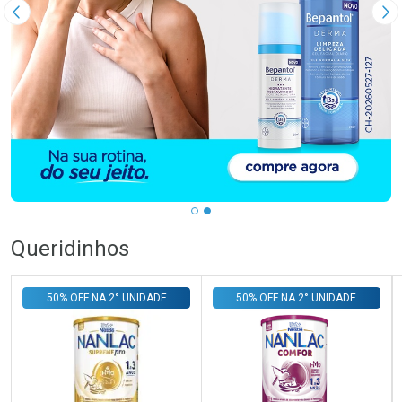
Imagem Anterior
Pr
Queridinhos
50% OFF NA 2° UNIDADE
50% OFF NA 2° UNIDADE