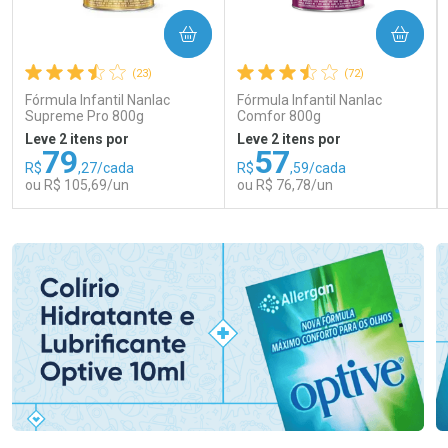
COMPRAR
COMPRAR
(23)
(72)
Fórmula Infantil Nanlac
Fórmula Infantil Nanlac
Supreme Pro 800g
Comfor 800g
Leve 2 itens por
Leve 2 itens por
79
57
R$
,27/cada
R$
,59/cada
ou R$ 105,69/un
ou R$ 76,78/un
FECHAR
FECHAR
FEC
FEC
Laboratório
Laboratório
Por Menos
Por Menos