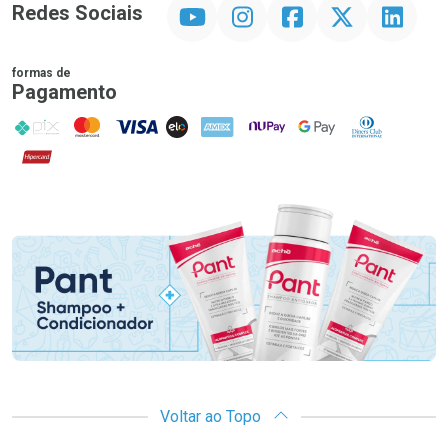
YouTube
Instagram
Facebook
Twitter
Linkedin
Redes Sociais
formas de
Pagamento
PIX
MasterCard
VISA
ELO
AMEX
NuPay
Google Pay
Diners Club
Hipercard
Promoção em Destaque
Voltar ao Topo