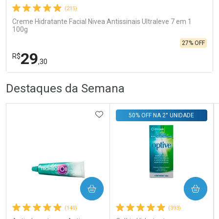
(215)
Creme Hidratante Facial Nivea Antissinais Ultraleve 7 em 1
100g
27% OFF
29
R$
,30
R
R
FECHA
FECHA
Destaques da Semana
Laboratório
Por Menos
ADICIONAR AOS FAVORITOS
50% OFF NA 2° UNIDADE
COMPRAR
COMPRAR
Ativar Desconto
(140)
(393)