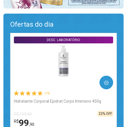
Ofertas do dia
DESC. LABORATÓRIO
COMPRAR
(79)
Hidratante Corporal Epidrat Corpo Intensivo 450g
23% OFF
R$ 129,90
99
R$
,90