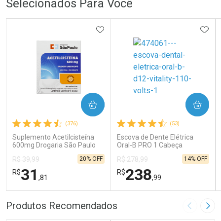
Selecionados Para Você
ADICIONAR AOS FAVORITOS
ADIC
COMPRAR
COMPRAR
(376)
(53)
Suplemento Acetilcisteína
Escova de Dente Elétrica
600mg Drogaria São Paulo
Oral-B PRO 1 Cabeça
16 Sachês
Redonda Recarregável 1
20% OFF
14% OFF
R$ 39,99
R$ 278,99
Unidade
31
238
R$
R$
,81
,99
FECHAR
FECHAR
FEC
FEC
Produtos Recomendados
Imagem A
Pró
Laboratório
Laboratório
Por Menos
Por Menos