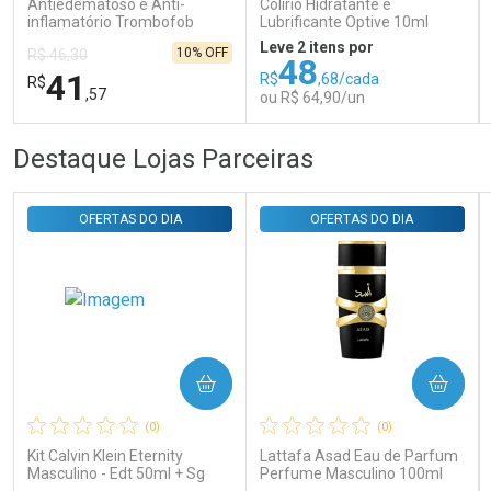
Antiedematoso e Anti-
Colírio Hidratante e
Comprar sem Desconto
Comprar sem Desconto
inflamatório Trombofob
Lubrificante Optive 10ml
Por R$ 29,30/cada
Por R$ 29,30/cada
200U/g 40g
Leve 2 itens por
10% OFF
R$ 46,30
48
41
R$
,68/cada
R$
,57
ou R$ 64,90/un
FECHAR
FECHAR
FEC
FEC
Destaque Lojas Parceiras
Laboratório
Laboratório
Por Menos
Por Menos
OFERTAS DO DIA
OFERTAS DO DIA
COMPRAR
COMPRAR
Ativar Desconto
Ativar Desconto
(0)
(0)
Comprar sem Desconto
Comprar sem Desconto
Comprar sem Desconto
Comprar sem Desconto
Kit Calvin Klein Eternity
Lattafa Asad Eau de Parfum
Por R$ 41,57/cada
Por R$ 64,90/cada
Por R$ 41,57/cada
Por R$ 64,90/cada
Masculino - Edt 50ml + Sg
Perfume Masculino 100ml