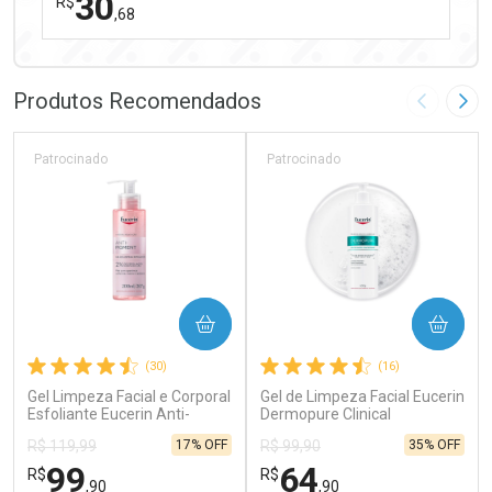
30
R$
,68
FECHAR
FECHAR
Laboratório
Por Menos
Produtos Recomendados
Imagem A
Pró
Patrocinado
Patrocinado
Ativar Desconto
COMPRAR
COMPRAR
Comprar sem Desconto
Comprar sem Desconto
(30)
(16)
Por R$ 30,68/cada
Por R$ 30,68/cada
Gel Limpeza Facial e Corporal
Gel de Limpeza Facial Eucerin
Esfoliante Eucerin Anti-
Dermopure Clinical
Pigment 200ml
Concentrado 400g
17% OFF
35% OFF
R$ 119,99
R$ 99,90
99
64
R$
R$
,90
,90