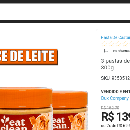
busca
isa?
Bread
Pasta De Casta
nenhuma a
3 pastas de
300g
9353512
Dux Company
R$ 152,70
R$ 13
ou
2
x
de
R$ 69,