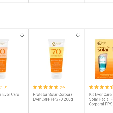
FECHAR
FECHAR
FECHAR
FECHAR
rio
Laboratório
Laborató
os
Por Menos
Por Men
FAVORITOS
ADICIONAR AOS FAVORITOS
ADICIONAR AOS 
(11)
(20)
r Ever Care
Protetor Solar Corporal
Kit Ever Care
conto
Ativar Desconto
Ativar Desc
Ever Care FPS70 200g
Solar Facial 
Corporal FPS
em Desconto
Comprar sem Desconto
Comprar s
em Desconto
Comprar sem Desconto
Comprar s