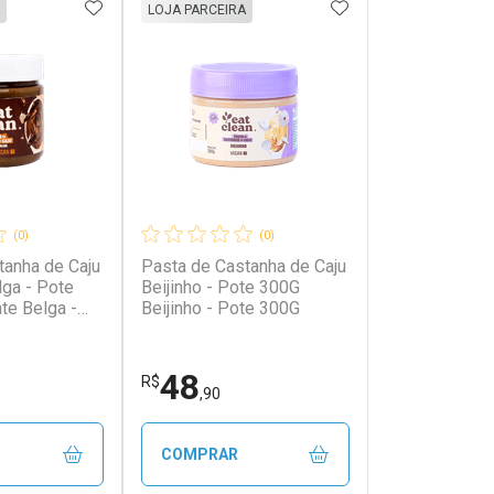
FAVORITOS
ADICIONAR AOS FAVORITOS
ADICIONAR AOS 
LOJA PARCEIRA
(0)
(0)
tanha de Caju
Pasta de Castanha de Caju
lga - Pote
Beijinho - Pote 300G
te Belga -
Beijinho - Pote 300G
48
R$
,90
COMPRAR