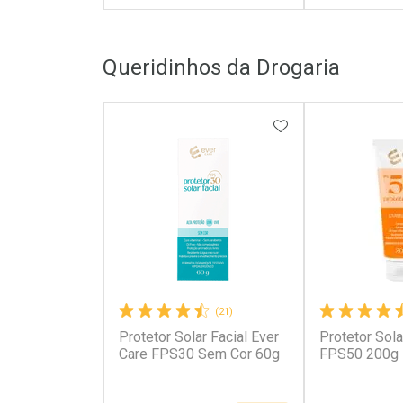
FECHAR
FECHAR
Queridinhos da Drogaria
Laboratório
Laborató
Por Menos
Por Men
ADICIONAR AOS 
(21)
Protetor Solar Facial Ever
Protetor Sola
Ativar Desconto
Ativar Des
Care FPS30 Sem Cor 60g
FPS50 200g
Comprar sem Desconto
Comprar s
Comprar sem Desconto
Comprar s