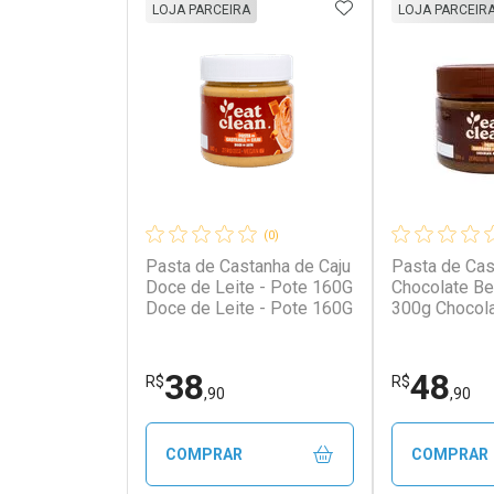
ADICIONAR AOS 
LOJA PARCEIRA
LOJA PARCEIR
(0)
Pasta de Castanha de Caju
Pasta de Cas
Doce de Leite - Pote 160G
Chocolate Be
Doce de Leite - Pote 160G
300g Chocola
Pote 300g
38
48
R$
R$
,90
,90
COMPRAR
COMPRAR