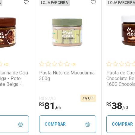
FAVORITOS
ADICIONAR AOS FAVORITOS
ADICIONAR AOS 
A
LOJA PARCEIRA
LOJA PARCEIRA
(0)
(0)
tanha de Caju
Pasta Nuts de Macadâmia
Pasta de Cas
lga - Pote
300g
Chocolate Be
te Belga -
160G Chocola
Pote 160G
7% OFF
R$ 87,90
81
38
R$
R$
,66
,90
COMPRAR
COMPRAR