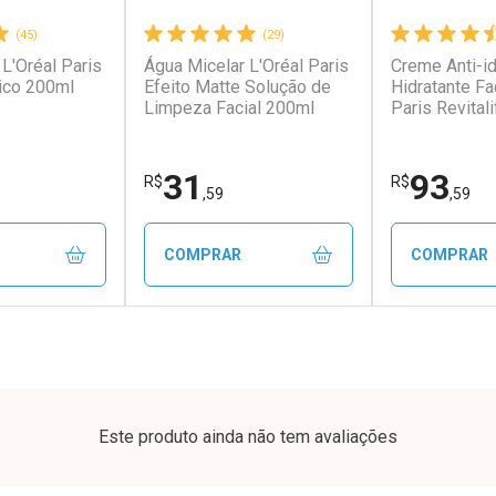
(45)
(29)
L'Oréal Paris
Água Micelar L'Oréal Paris
Creme Anti-i
conto
Ativar Desconto
Ativar Desc
ico 200ml
Efeito Matte Solução de
Hidratante Fa
Limpeza Facial 200ml
Paris Revitali
FPS20 49g
em Desconto
Comprar sem Desconto
Comprar s
em Desconto
Comprar sem Desconto
Comprar s
9/cada
Por R$ 61,55/cada
Por R$ 64,7
9/cada
Por R$ 61,55/cada
Por R$ 64,7
31
93
R$
R$
,59
,59
COMPRAR
COMPRAR
FECHAR
FECHAR
FECHAR
FECHAR
rio
Laboratório
Laborató
os
Por Menos
Por Men
Este produto ainda não tem avaliações