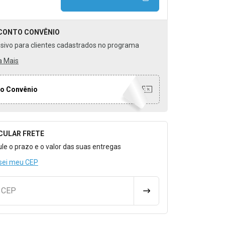
CONTO
CONVÊNIO
usivo para clientes cadastrados no programa
a Mais
o Convênio
CULAR FRETE
o para Calcular o Frete
ule o prazo e o valor das suas entregas
sei meu CEP
u CEP
CALCULAR FRETE