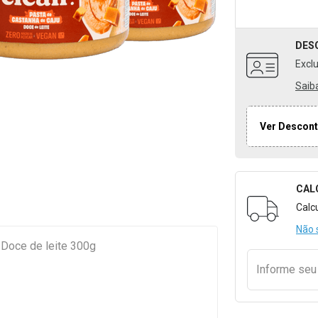
DES
Excl
Saib
Ver Descont
CAL
Formulári
Calc
Não 
 Doce de leite 300g
Informe se