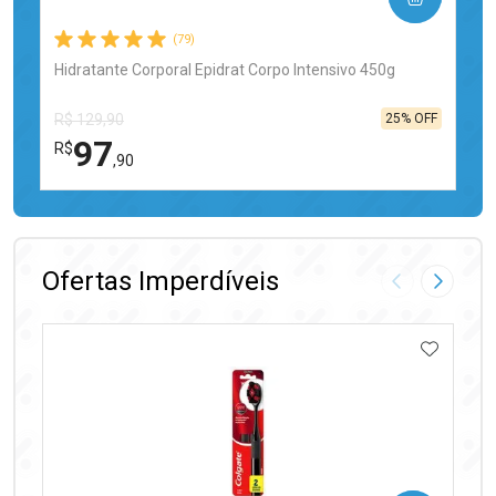
(79)
Hidratante Corporal Epidrat Corpo Intensivo 450g
25% OFF
R$ 129,90
97
R$
,90
FECHAR
FECHAR
Laboratório
Por Menos
Ofertas Imperdíveis
Imagem Anter
Próxima
ADICIO
Ativar Desconto