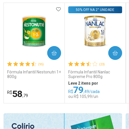
ADICIONAR AOS FAVORITOS
50% OFF NA 2° UNIDADE
COMPRAR
COMPRAR
(95)
(23)
Fórmula Infantil Nestonutri 1+
Fórmula Infantil Nanlac
800g
Supreme Pro 800g
Leve 2 itens por
79
58
R$
,49/cada
R$
,79
ou R$ 105,99/un
FECHAR
FECHAR
FEC
FEC
Laboratório
Laboratório
Por Menos
Por Menos