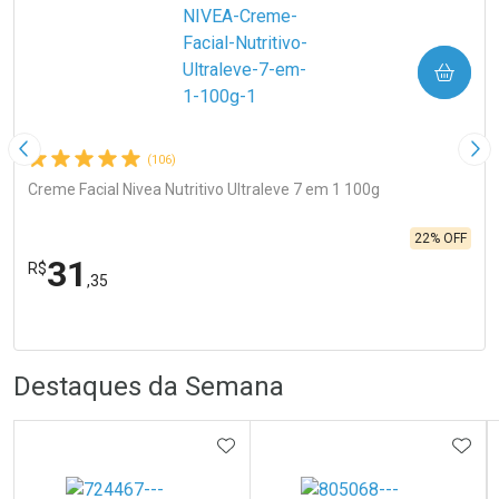
COMPRAR
Imagem Anterior
Pró
(106)
Creme Facial Nivea Nutritivo Ultraleve 7 em 1 100g
22% OFF
31
R$
,35
R
R
FECHA
FECHA
Laboratório
Por Menos
Destaques da Semana
ADICIONAR AOS FAVORITOS
ADIC