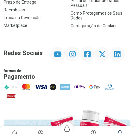
Portal do Titular de Dados
Prazo de Entrega
Pessoais
Reembolso
Como Protegemos os Seus
Troca ou Devolução
Dados
Marketplace
Configuração de Cookies
YouTube
Instagram
Facebook
Twitter
Linkedin
Redes Sociais
formas de
Pagamento
PIX
MasterCard
VISA
ELO
AMEX
NuPay
Google Pay
Diners Club
Hipercard
Promoção em Destaque