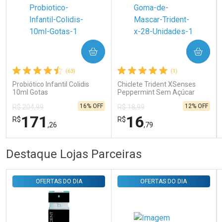
Ativar Desconto
COMPRAR
COMPRAR
Comprar sem Desconto
Comprar sem Desconto
Por R$ 31,35/cada
Por R$ 31,35/cada
(63)
(1)
Probiótico Infantil Colidis
Chiclete Trident XSenses
10ml Gotas
Peppermint Sem Açúcar
Garrafa 54g
16% OFF
12% OFF
R$ 204,99
R$ 18,99
171
16
R$
R$
,26
,79
FECHAR
FECHAR
FEC
FEC
Destaque Lojas Parceiras
Laboratório
Laboratório
Por Menos
Por Menos
OFERTAS DO DIA
OFERTAS DO DIA