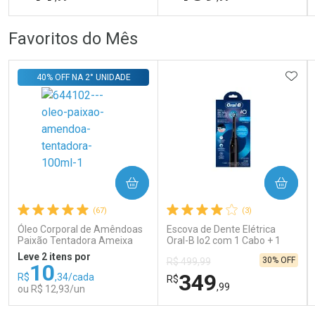
FECHAR
FECHAR
FEC
FEC
Favoritos do Mês
Laboratório
Dermaclub
Por Menos
Por Menos
ADIC
40% OFF NA 2° UNIDADE
COMPRAR
COMPRAR
Ativar Desconto
Ativar Desconto
(67)
(3)
Comprar sem Desconto
Comprar sem Desconto
Comprar sem Desconto
Comprar sem Desconto
Óleo Corporal de Amêndoas
Escova de Dente Elétrica
Por R$ 41,99/cada
Por R$ 189,99/cada
Por R$ 41,99/cada
Por R$ 189,99/cada
Paixão Tentadora Ameixa
Oral-B Io2 com 1 Cabo + 1
Rubi 100ml
Refil + Carregador
Leve 2 itens por
30% OFF
R$ 499,99
10
349
R$
,34/cada
R$
,99
ou R$ 12,93/un