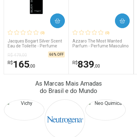
COMPRAR
COMPRAR
Ativar Desconto
Ativar Desconto
(0)
(0)
Comprar sem Desconto
Comprar sem Desconto
Comprar sem Desconto
Comprar sem Desconto
Jacques Bogart Silver Scent
Azzaro The Most Wanted
Por R$ 171,26/cada
Por R$ 16,79/cada
Por R$ 171,26/cada
Por R$ 16,79/cada
Eau de Toilette - Perfume
Parfum - Perfume Masculino
Masculino
66% OFF
R$ 479,00
165
839
R$
R$
,00
,00
FECHAR
FECHAR
FEC
FEC
As Marcas Mais Amadas
Laboratório
Laboratório
Por Menos
Por Menos
do Brasil e do Mundo