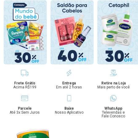
Benefícios
Frete Grátis
Entrega
Retire na Loja
Acima R$199
Em até 2 horas
Mais perto de você
Parcele
Baixe
WhatsApp
Até 3x Sem Juros
Nosso Aplicativo
Televendas e
Fale Conosco