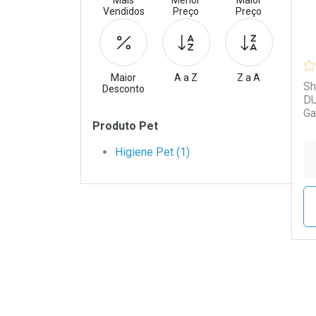
Mais
Menor
Maior
Vendidos
Preço
Preço
Maior
A a Z
Z a A
Sh
Desconto
DU
Ga
Filtros
Produto Pet
Higiene Pet (1)
L
P
Tudo sobre a Drogaria S