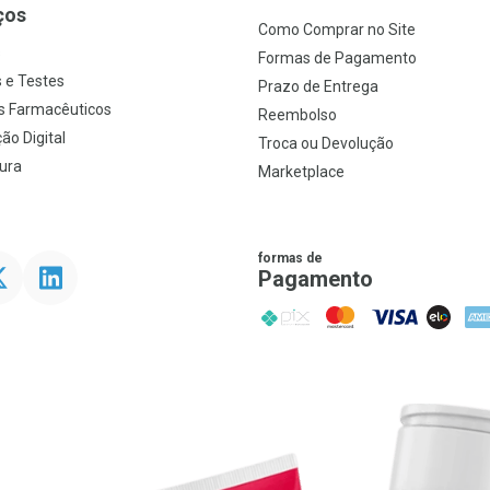
ços
Como Comprar no Site
s
Formas de Pagamento
 e Testes
Prazo de Entrega
s Farmacêuticos
Reembolso
ão Digital
Troca ou Devolução
ura
Marketplace
formas de
ter
Linkedin
Pagamento
PIX
MasterCard
VISA
ELO
AME