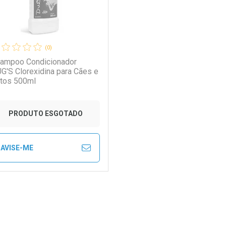
(0)
ampoo Condicionador
G'S Clorexidina para Cães e
tos 500ml
PRODUTO ESGOTADO
AVISE-ME
FECHAR
FECHAR
aboratório
or Menos
ão Paulo