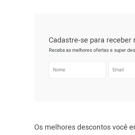
Cadastre-se para receber
Receba as melhores ofertas e super des
Preencha o formulário aba
Nome
Email
Os melhores descontos você e