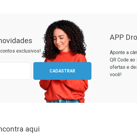
APP Dro
 novidades
contos exclusivos!
Aponte a câm
QR Code ao 
ixo para receber as melhores ofertas:
ofertas e de
CADASTRAR
você!
Ver Desconto Convênio
ncontra aqui