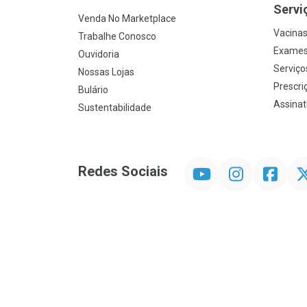
Servi
Venda No Marketplace
Vacina
Trabalhe Conosco
Exames
Ouvidoria
Serviço
Nossas Lojas
Prescriç
Bulário
Assinat
Sustentabilidade
YouTube
Instagram
Facebook
Twit
Redes Sociais
Promoção em Destaque