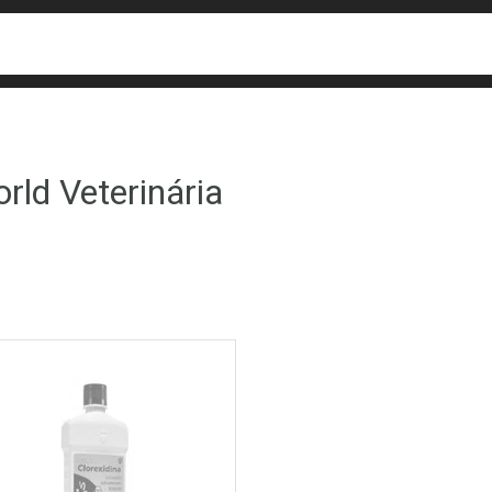
busca
isa?
rld Veterinária
ateleira