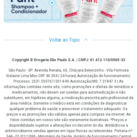
Voltar ao Topo
Copyright
Copyright © Drogaria São Paulo S.A. | CNPJ: 61.412.110/0565-33
São Paulo - SP: Avenida Renata, 60, Chácara Belenzinho - Vila Formosa
Gislaine Lima Meo CRF 40.354 | 24 horas| Autorização de funcionamento:
Processo: 2531.559767/2014-90 Autorização/MS: 7.31847.3 | As
informações contidas neste site, como promoções e ofertas de remédios e
medicamentos, não devem ser usadas para automedicação e não
substituem, em hipótese alguma, a medicação prescrita pelo profissional da
área médica. Somente o médico está em condições de diagnosticar
qualquer problema de saúde e prescrever o tratamento adequado. Os
preços e as promoções são válidos apenas para compras via internet. As
fotos contidas em nosso site são meramente ilustrativas. *Preços e
disponibilidade sujeitos a alterações no decorrer do dia. Antibióticos e
antimicrobianos vendas apenas em lojas físicas ou televendas. Portaria nº
344 - 01/02/1999 - Ministério da Saúde. Horário de funcionamento Central