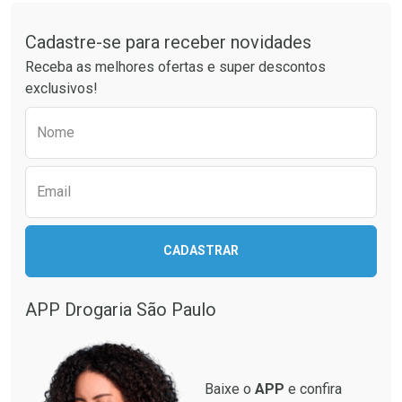
Tudo sobre a Drogaria São Paulo
Cadastre-se para receber novidades
Ativar Desconto
Ativar Desconto
Receba as melhores ofertas e super descontos
Comprar sem Desconto
Comprar sem Desconto
exclusivos!
Por R$ 21,86/cada
Por R$ 61,55/cada
Comprar sem Desconto
Comprar sem Desconto
Preencha o formulário abaixo para receber 
Por R$ 21,86/cada
Por R$ 61,55/cada
Nome
Email
CADASTRAR
APP Drogaria São Paulo
Baixe o
APP
e confira