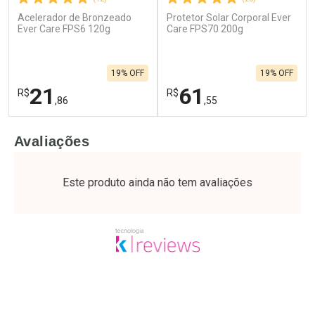
Acelerador de Bronzeado
Protetor Solar Corporal Ever
Ever Care FPS6 120g
Care FPS70 200g
19% OFF
19% OFF
21
61
R$
R$
,86
,55
FECHAR
F
FECHAR
F
Avaliações
Laboratório
Laboratório
Por Menos
Por Menos
Este produto ainda não tem avaliações