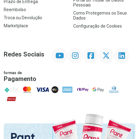
Portal do Titular de Dados
Prazo de Entrega
Pessoais
Reembolso
Como Protegemos os Seus
Troca ou Devolução
Dados
Marketplace
Configuração de Cookies
YouTube
Instagram
Facebook
Twitter
Linkedin
Redes Sociais
formas de
Pagamento
PIX
MasterCard
VISA
ELO
AMEX
NuPay
Google Pay
Diners Club
Hipercard
Promoção em Destaque