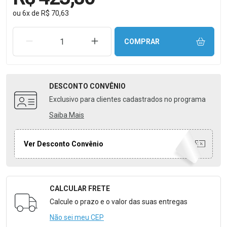
ou
6
x
de
R$ 70,63
REMOVER UMA UNIDADE
AUMENTAR UMA UNIDADE
COMPRAR
DESCONTO
CONVÊNIO
Exclusivo para clientes cadastrados no programa
Saiba Mais
Ver Desconto Convênio
CALCULAR FRETE
Formulário para Calcular o Frete
Calcule o prazo e o valor das suas entregas
Não sei meu CEP