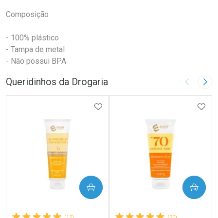
Composição
- 100% plástico
- Tampa de metal
- Não possui BPA
Queridinhos da Drogaria
Imagem A
Pró
ADICIONAR AOS FAVORITOS
ADIC
COMPRAR
COMPRAR
(12)
(20)