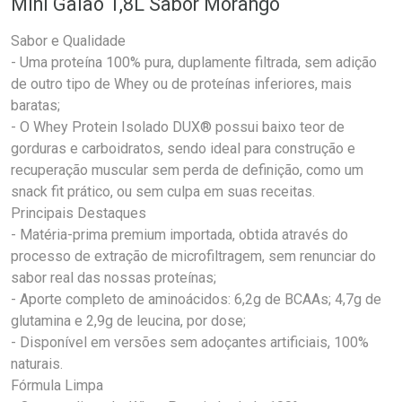
Mini Galão 1,8L Sabor Morango
Sabor e Qualidade
- Uma proteína 100% pura, duplamente filtrada, sem adição
de outro tipo de Whey ou de proteínas inferiores, mais
baratas;
- O Whey Protein Isolado DUX® possui baixo teor de
gorduras e carboidratos, sendo ideal para construção e
recuperação muscular sem perda de definição, como um
snack fit prático, ou sem culpa em suas receitas.
Principais Destaques
- Matéria-prima premium importada, obtida através do
processo de extração de microfiltragem, sem renunciar do
sabor real das nossas proteínas;
- Aporte completo de aminoácidos: 6,2g de BCAAs; 4,7g de
glutamina e 2,9g de leucina, por dose;
- Disponível em versões sem adoçantes artificiais, 100%
naturais.
Fórmula Limpa