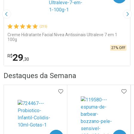
Imagem Anterior
Pró
(215)
Creme Hidratante Facial Nivea Antissinais Ultraleve 7 em 1
100g
27% OFF
29
R$
,30
R
R
FECHA
FECHA
Destaques da Semana
Laboratório
Por Menos
ADICIONAR AOS FAVORITOS
ADIC