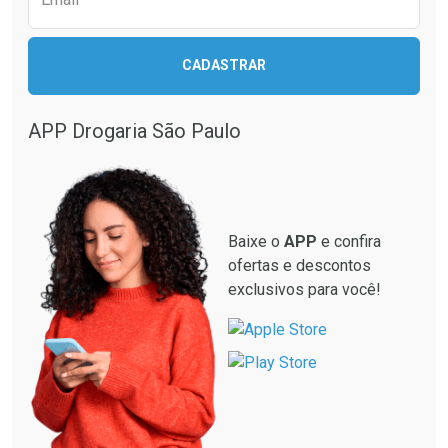
Ativar Desconto
Ativar Desconto
CADASTRAR
Comprar sem Desconto
Comprar sem Desconto
Comprar sem Desconto
Comprar sem Desconto
Por R$ 28,40/cada
Por R$ 137,94/cada
Por R$ 28,40/cada
Por R$ 137,94/cada
APP Drogaria São Paulo
Baixe o
APP
e confira
ofertas e descontos
exclusivos para você!