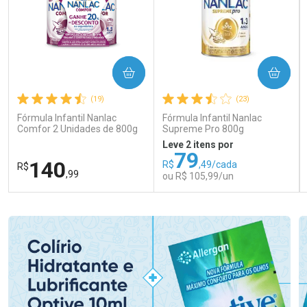
COMPRAR
COMPRAR
(19)
(23)
Fórmula Infantil Nanlac
Fórmula Infantil Nanlac
Comfor 2 Unidades de 800g
Supreme Pro 800g
Leve 2 itens por
79
140
R$
,49/cada
R$
,99
ou R$ 105,99/un
FECHAR
FECHAR
FEC
FEC
Laboratório
Laboratório
Por Menos
Por Menos