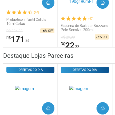
COMPRAR
COMPRAR
Ativar Desconto
(63)
(67)
Probiótico Infantil Colidis
Comprar sem Desconto
Comprar sem Desconto
10ml Gotas
Por R$ 29,30/cada
Por R$ 29,30/cada
Espuma de Barbear Bozzano
Pele Sensível 200ml
16% OFF
R$ 204,99
171
26% OFF
R$ 29,99
R$
,26
22
R$
,33
FECHAR
FECHAR
FEC
FEC
Destaque Lojas Parceiras
Laboratório
Laboratório
Por Menos
Por Menos
OFERTAS DO DIA
OFERTAS DO DIA
COMPRAR
COMPRAR
Ativar Desconto
Ativar Desconto