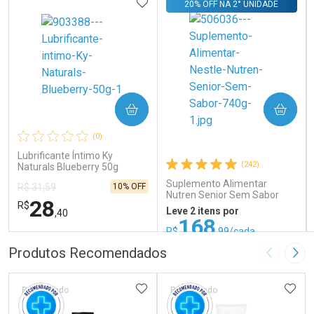
ADICIONAR AOS FAVORITOS
Comprar sem Desconto
Comprar sem Desconto
20% OFF NA 2° UNIDADE
Por R$ 279,00/cada
Por R$ 879,00/cada
Por R$ 279,00/cada
Por R$ 879,00/cada
COMPRAR
COMPRAR
(0)
Lubrificante Íntimo Ky
(242)
Naturals Blueberry 50g
Suplemento Alimentar
10% OFF
R$ 31,59
Nutren Senior Sem Sabor
28
R$
740g
Leve 2 itens por
,40
168
R$
,99/cada
ou R$ 187,76/un
FECHAR
FECHAR
FEC
FEC
Produtos Recomendados
Imagem A
Pró
Laboratório
Laboratório
Por Menos
Por Menos
ADICIONAR AOS FAVORITOS
ADIC
Patrocinado
Patrocinado