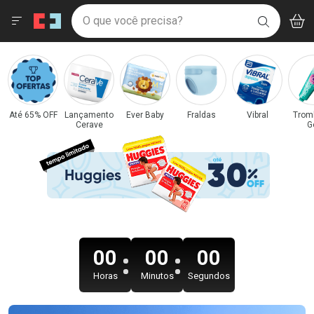
Drogaria São Paulo
Menu
Acess
Ir direto para a home
O que você precisa?
V
i
BUSCAR
Navegue pela página
Ir direto para o conteúdo
Faça a sua busca
Ir direto para a busca
Categorias e Departamentos em Destaque
Ir direto para a conta
Drogaria São Paulo
Ir direto para a ajuda
Ir direto para a notificações
Ir direto para o carrinho
Até 65% OFF
Lançamento
Ever Baby
Fraldas
Vibral
Trom
Cerave
G
Ir direto para o menu
00
00
00
Horas
Minutos
Segundos