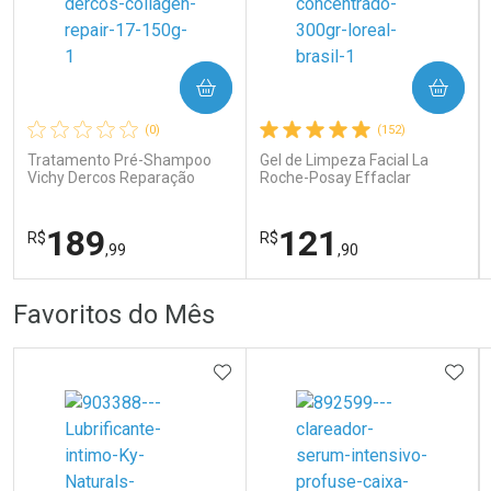
COMPRAR
COMPRAR
Ativar Desconto
Ativar Desconto
(0)
(152)
Comprar sem Desconto
Comprar sem Desconto
Comprar sem Desconto
Comprar sem Desconto
Tratamento Pré-Shampoo
Gel de Limpeza Facial La
Por R$ 82,99/cada
Por R$ 119,99/cada
Por R$ 82,99/cada
Por R$ 119,99/cada
Vichy Dercos Reparação
Roche-Posay Effaclar
Profunda 150g
Concentrado 300g
189
121
R$
R$
,99
,90
FECHAR
FECHAR
FEC
FEC
Favoritos do Mês
Dermaclub
Dermaclub
Por Menos
Por Menos
ADICIONAR AOS FAVORITOS
ADIC