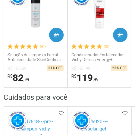
COMPRAR
COMPRAR
Ativar Desconto
Ativar Desconto
(61)
(53)
Solução de Limpeza Facial
Comprar sem Desconto
Condicionador Fortalecedor
Comprar sem Desconto
Comprar sem Desconto
Comprar sem Desconto
Antioleosidade SkinCeuticals
Vichy Dercos Energy+
Por R$ 28,40/cada
Por R$ 187,76/cada
Por R$ 28,40/cada
Por R$ 187,76/cada
Blemish + Age 125ml
Antiqueda 200ml
31% OFF
23% OFF
R$ 120,59
R$ 155,99
82
119
R$
R$
,99
,99
FECHAR
FECHAR
FEC
FEC
Cuidados para você
Dermaclub
Dermaclub
Por Menos
Por Menos
ADICIONAR AOS FAVORITOS
ADIC