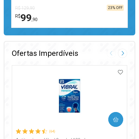
23% OFF
R$ 129,90
99
R$
,90
FECHAR
FECHAR
Laboratório
Por Menos
Ofertas Imperdíveis
Imagem Anter
Próxima
ADICIO
Ativar Desconto
COMPRAR
Comprar sem Desconto
Comprar sem Desconto
Por R$ 99,90/cada
Por R$ 99,90/cada
(64)