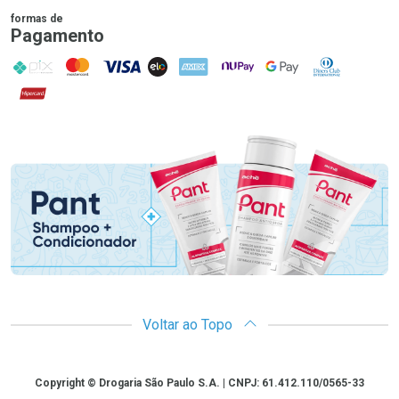
formas de
Pagamento
PIX
MasterCard
VISA
ELO
AMEX
NuPay
Google Pay
Diners Club
Hipercard
Promoção em Destaque
Voltar ao Topo
Copyright
Copyright © Drogaria São Paulo S.A. | CNPJ: 61.412.110/0565-33