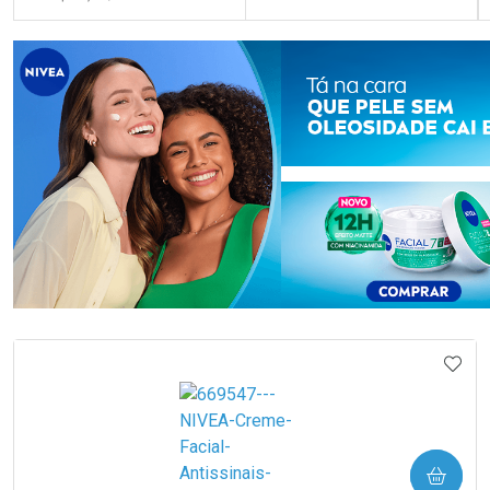
FECHAR
FECHAR
FEC
FEC
Laboratório
Laboratório
Por Menos
Por Menos
Ativar Desconto
Ativar Desconto
Comprar sem Desconto
Comprar sem Desconto
Comprar sem Desconto
Comprar sem Desconto
IONAR AOS FAVORITOS
ADIC
Por R$ 10,49/cada
Por R$ 99,90/cada
Por R$ 10,49/cada
Por R$ 99,90/cada
COMPRAR