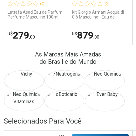
(0)
(0)
Comprar sem Desconto
Comprar sem Desconto
Comprar sem Desconto
Comprar sem Desconto
Lattafa Asad Eau de Parfum
Kit Giorgio Armani Acqua di
Por R$ 171,26/cada
Por R$ 22,33/cada
Por R$ 171,26/cada
Por R$ 22,33/cada
Perfume Masculino 100ml
Giò Masculino - Eau de
Toilette 100ml + Gel de
Banho 75ml
279
879
R$
R$
,00
,00
FECHAR
FECHAR
FEC
FEC
As Marcas Mais Amadas
Laboratório
Laboratório
Por Menos
Por Menos
do Brasil e do Mundo
Ativar Desconto
Ativar Desconto
Selecionados Para Você
Comprar sem Desconto
Comprar sem Desconto