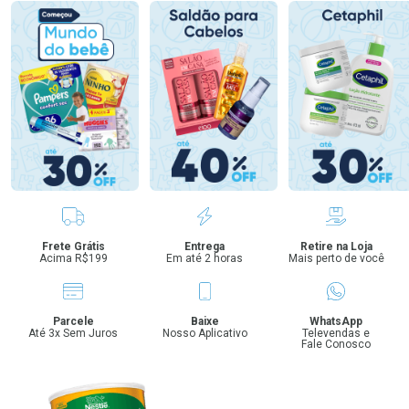
Benefícios
Frete Grátis
Entrega
Retire na Loja
Acima R$199
Em até 2 horas
Mais perto de você
Parcele
Baixe
WhatsApp
Até 3x Sem Juros
Nosso Aplicativo
Televendas e
Fale Conosco