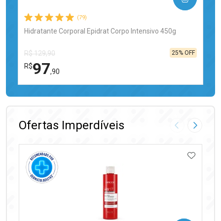
(79)
Hidratante Corporal Epidrat Corpo Intensivo 450g
25% OFF
R$ 129,90
97
R$
,90
FECHAR
FECHAR
Laboratório
Por Menos
Ofertas Imperdíveis
Imagem Anter
Próxima
ADICIO
Ativar Desconto