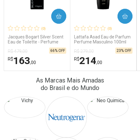
COMPRAR
COMPRAR
Ativar Desconto
Ativar Desconto
(0)
(0)
Comprar sem Desconto
Comprar sem Desconto
Comprar sem Desconto
Comprar sem Desconto
Jacques Bogart Silver Scent
Lattafa Asad Eau de Parfum
Por R$ 64,90/cada
Por R$ 16,79/cada
Por R$ 64,90/cada
Por R$ 16,79/cada
Eau de Toilette - Perfume
Perfume Masculino 100ml
Masculino
66% OFF
23% OFF
R$ 479,00
R$ 279,00
163
214
R$
R$
,00
,00
FECHAR
FECHAR
FEC
FEC
As Marcas Mais Amadas
Laboratório
Laboratório
Por Menos
Por Menos
do Brasil e do Mundo