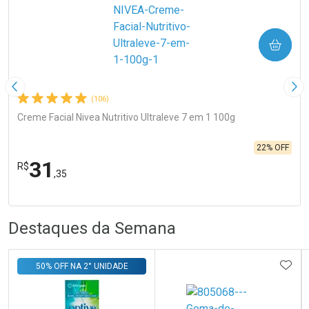
COMPRAR
Imagem Anterior
Pró
(106)
Creme Facial Nivea Nutritivo Ultraleve 7 em 1 100g
22% OFF
31
R$
,35
R
R
FECHA
FECHA
Laboratório
Por Menos
Destaques da Semana
ADIC
50% OFF NA 2° UNIDADE