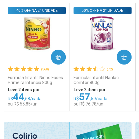
40% OFF NA 2° UNIDADE
50% OFF NA 2° UNIDADE
COMPRAR
COMPRAR
(360)
(72)
Fórmula Infantil Ninho Fases
Fórmula Infantil Nanlac
Primeira Infância 800g
Comfor 800g
Leve 2 itens por
Leve 2 itens por
44
57
R$
,68/cada
R$
,59/cada
ou R$ 55,85/un
ou R$ 76,78/un
FECHAR
FECHAR
FEC
FEC
Laboratório
Laboratório
Por Menos
Por Menos