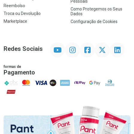
Pessoais
Reembolso
Como Protegemos os Seus
Troca ou Devolução
Dados
Marketplace
Configuração de Cookies
YouTube
Instagram
Facebook
Twitter
Linkedin
Redes Sociais
formas de
Pagamento
PIX
MasterCard
VISA
ELO
AMEX
NuPay
Google Pay
Diners Club
Hipercard
Promoção em Destaque