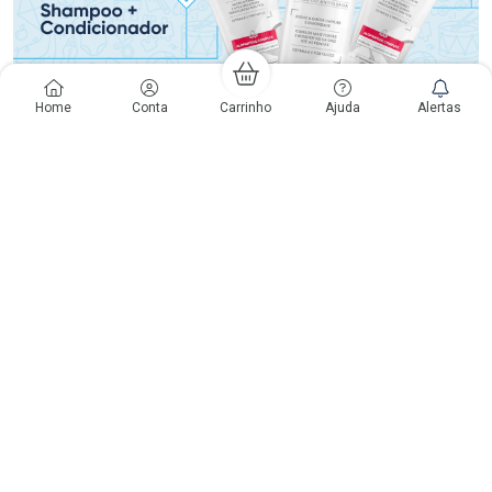
Home
Conta
Carrinho
Ajuda
Alertas
Voltar ao Topo
Copyright
Copyright © Drogaria São Paulo S.A. | CNPJ: 61.412.110/0565-33
São Paulo - SP: Avenida Renata, 60, Chácara Belenzinho - Vila Formosa
Gislaine Lima Meo CRF 40.354 | 24 horas| Autorização de funcionamento:
Processo: 2531.559767/2014-90 Autorização/MS: 7.31847.3 | As
informações contidas neste site, como promoções e ofertas de remédios e
medicamentos, não devem ser usadas para automedicação e não
substituem, em hipótese alguma, a medicação prescrita pelo profissional da
área médica. Somente o médico está em condições de diagnosticar
qualquer problema de saúde e prescrever o tratamento adequado. Os
preços e as promoções são válidos apenas para compras via internet. As
fotos contidas em nosso site são meramente ilustrativas. *Preços e
disponibilidade sujeitos a alterações no decorrer do dia. Antibióticos e
antimicrobianos vendas apenas em lojas físicas ou televendas. Portaria nº
344 - 01/02/1999 - Ministério da Saúde. Horário de funcionamento Central