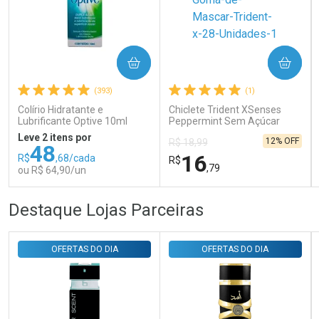
Ativar Desconto
COMPRAR
COMPRAR
Comprar sem Desconto
Comprar sem Desconto
Por R$ 31,35/cada
Por R$ 31,35/cada
(393)
(1)
Colírio Hidratante e
Chiclete Trident XSenses
Lubrificante Optive 10ml
Peppermint Sem Açúcar
Garrafa 54g
Leve 2 itens por
12% OFF
R$ 18,99
48
16
R$
,68/cada
R$
,79
ou R$ 64,90/un
FECHAR
FECHAR
FEC
FEC
Destaque Lojas Parceiras
Laboratório
Laboratório
Por Menos
Por Menos
OFERTAS DO DIA
OFERTAS DO DIA