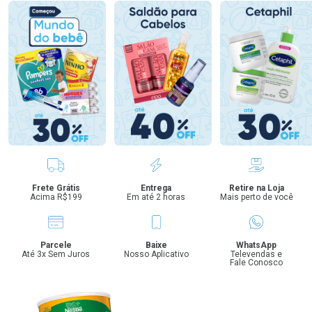
Benefícios
Frete Grátis
Entrega
Retire na Loja
Acima R$199
Em até 2 horas
Mais perto de você
Parcele
Baixe
WhatsApp
Até 3x Sem Juros
Nosso Aplicativo
Televendas e
Fale Conosco