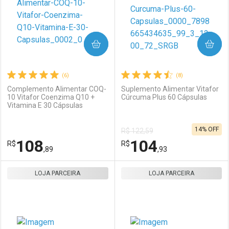
COMPRAR
COMPRAR
(6)
(8)
Complemento Alimentar COQ-
Suplemento Alimentar Vitafor
10 Vitafor Coenzima Q10 +
Cúrcuma Plus 60 Cápsulas
Vitamina E 30 Cápsulas
Ativar Desconto
Ativar Desconto
14% OFF
R$ 122,59
Comprar sem Desconto
Comprar sem Desconto
108
104
R$
Comprar sem Desconto
R$
Comprar sem Desconto
Por R$ 116,59/cada
Por R$ 138,50/cada
,89
,93
Por R$ 116,59/cada
Por R$ 138,50/cada
LOJA PARCEIRA
FECHAR
FECHAR
LOJA PARCEIRA
F
F
Laboratório
Por Menos
Laboratório
Por Menos