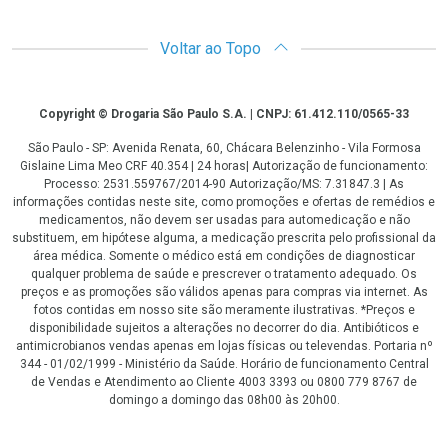
Voltar ao Topo
Copyright
Copyright © Drogaria São Paulo S.A. | CNPJ: 61.412.110/0565-33
São Paulo - SP: Avenida Renata, 60, Chácara Belenzinho - Vila Formosa
Gislaine Lima Meo CRF 40.354 | 24 horas| Autorização de funcionamento:
Processo: 2531.559767/2014-90 Autorização/MS: 7.31847.3 | As
informações contidas neste site, como promoções e ofertas de remédios e
medicamentos, não devem ser usadas para automedicação e não
substituem, em hipótese alguma, a medicação prescrita pelo profissional da
área médica. Somente o médico está em condições de diagnosticar
qualquer problema de saúde e prescrever o tratamento adequado. Os
preços e as promoções são válidos apenas para compras via internet. As
fotos contidas em nosso site são meramente ilustrativas. *Preços e
disponibilidade sujeitos a alterações no decorrer do dia. Antibióticos e
antimicrobianos vendas apenas em lojas físicas ou televendas. Portaria nº
344 - 01/02/1999 - Ministério da Saúde. Horário de funcionamento Central
de Vendas e Atendimento ao Cliente 4003 3393 ou 0800 779 8767 de
domingo a domingo das 08h00 às 20h00.
LGPD Aceite os Cookies