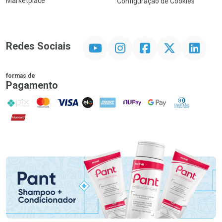
Marketplace
Configuração de Cookies
YouTube
Instagram
Facebook
Twitter
Linkedin
Redes Sociais
formas de
Pagamento
PIX
MasterCard
VISA
ELO
AMEX
NuPay
Google Pay
Diners Club
Hipercard
Promoção em Destaque