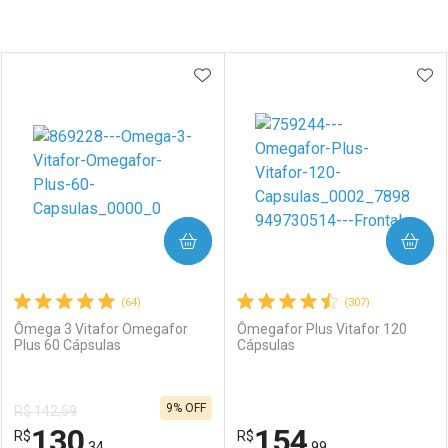
Prateleira
ADICIONAR AOS FAVORITOS
ADI
COMPRAR
COMPRAR
(64)
(307)
Ômega 3 Vitafor Omegafor
Ômegafor Plus Vitafor 120
Plus 60 Cápsulas
Cápsulas
9% OFF
R$ 142,59
130
154
R$
R$
,34
,99