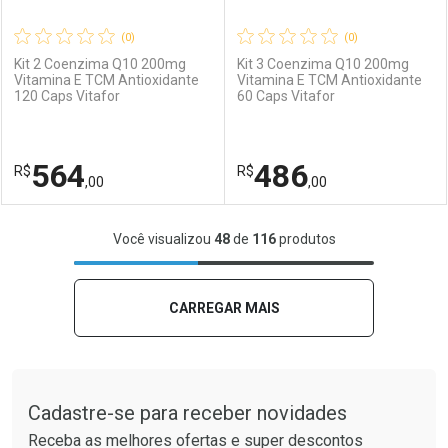
(0)
(0)
Kit 2 Coenzima Q10 200mg
Kit 3 Coenzima Q10 200mg
Vitamina E TCM Antioxidante
Vitamina E TCM Antioxidante
120 Caps Vitafor
60 Caps Vitafor
Ativar Desconto
Ativar Desconto
Comprar sem Desconto
Comprar sem Desconto
564
486
R$
Comprar sem Desconto
R$
Comprar sem Desconto
Por R$ 116,90/cada
Por R$ 62,90/cada
,00
,00
Por R$ 116,90/cada
Por R$ 62,90/cada
FECHAR
FECHAR
F
F
Você visualizou
48
de
116
produtos
Laboratório
Por Menos
Laboratório
Por Menos
CARREGAR MAIS
Tudo sobre a Drogaria São Paulo
Cadastre-se para receber novidades
Receba as melhores ofertas e super descontos