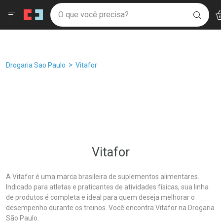
Drogaria São Paulo
Âncoras
Menu
Ac
Ir direto para a home
O que você precisa?
Filtros
Ordenar por
BUSC
Navegue pela página
Ir direto para o conteúdo
Faça a sua busca
Ir direto para a busca
Ir direto para a conta
Ir direto para a ajuda
Breadcrumb
Drogaria Sao Paulo
Vitafor
Ir direto para a notificações
Ir direto para o carrinho
Ir direto para o menu
Vitafor
A Vitafor é uma marca brasileira de suplementos alimentares.
Indicado para atletas e praticantes de atividades físicas, sua linha
de produtos é completa e ideal para quem deseja melhorar o
desempenho durante os treinos. Você encontra Vitafor na Drogaria
São Paulo.