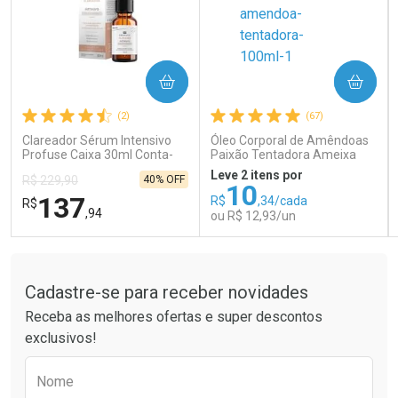
COMPRAR
COMPRAR
Ativar Desconto
Ativar Desconto
(2)
(67)
Comprar sem Desconto
Comprar sem Desconto
Comprar sem Desconto
Comprar sem Desconto
Clareador Sérum Intensivo
Óleo Corporal de Amêndoas
Por R$ 41,99/cada
Por R$ 26,99/cada
Por R$ 41,99/cada
Por R$ 26,99/cada
Profuse Caixa 30ml Conta-
Paixão Tentadora Ameixa
Gotas
Rubi 100ml
Leve 2 itens por
40% OFF
R$ 229,90
10
137
R$
,34/cada
R$
,94
ou R$ 12,93/un
Tudo sobre a Drogaria São Paulo
FECHAR
FECHAR
FEC
FEC
Laboratório
Laboratório
Por Menos
Por Menos
Cadastre-se para receber novidades
Receba as melhores ofertas e super descontos
exclusivos!
Preencha o formulário abaixo para receber 
Nome