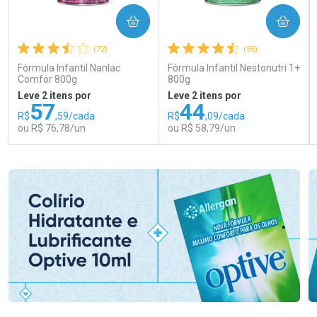
COMPRAR
COMPRAR
(72)
(95)
Fórmula Infantil Nanlac
Fórmula Infantil Nestonutri 1+
Comfor 800g
800g
Leve 2 itens por
Leve 2 itens por
57
44
R$
,59/cada
R$
,09/cada
ou R$ 76,78/un
ou R$ 58,79/un
FECHAR
FECHAR
FEC
FEC
Laboratório
Laboratório
Por Menos
Por Menos
Ativar Desconto
Ativar Desconto