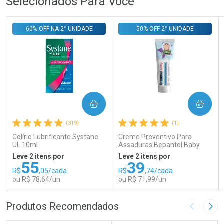
Selecionados Para Você
60% OFF NA 2° UNIDADE
50% OFF 2° UNIDADE
COMPRAR
COMPRAR
(319)
(1)
Colírio Lubrificante Systane
Creme Preventivo Para
UL 10ml
Assaduras Bepantol Baby
Toy Story Personagens
Leve 2 itens por
Leve 2 itens por
Sortidos 120g
55
39
R$
,05/cada
R$
,74/cada
ou R$ 78,64/un
ou R$ 71,99/un
FECHAR
FECHAR
FEC
FEC
Produtos Recomendados
Imagem A
Pró
Laboratório
Laboratório
Por Menos
Por Menos