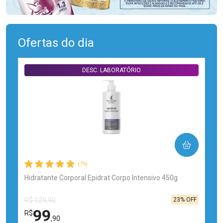
Ofertas do dia
DESC. LABORATÓRIO
COMPRAR
(79)
Hidratante Corporal Epidrat Corpo Intensivo 450g
23% OFF
R$ 129,90
99
R$
,90