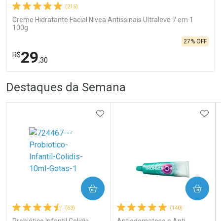
(215)
Creme Hidratante Facial Nivea Antissinais Ultraleve 7 em 1
100g
27% OFF
29
R$
,30
R
R
FECHA
FECHA
Destaques da Semana
Laboratório
Por Menos
ADICIONAR AOS FAVORITOS
ADIC
COMPRAR
COMPRAR
Ativar Desconto
(63)
(140)