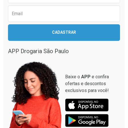
Email
Ativar Desconto
Ativar Desconto
CADASTRAR
Comprar sem Desconto
Comprar sem Desconto
Comprar sem Desconto
Comprar sem Desconto
Por R$ 137,94/cada
Por R$ 12,93/cada
Por R$ 137,94/cada
Por R$ 12,93/cada
APP Drogaria São Paulo
Baixe o
APP
e confira
ofertas e descontos
exclusivos para você!