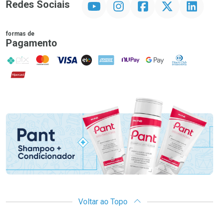
Redes Sociais
formas de
Pagamento
PIX
MasterCard
VISA
ELO
AMEX
NuPay
Google Pay
Diners Club
Hipercard
Promoção em Destaque
Voltar ao Topo