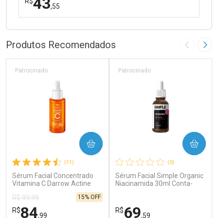
43
R$
,55
FECHAR
FECHAR
Laboratório
Por Menos
Produtos Recomendados
Imagem A
Pró
Patrocinado
Patrocinado
Ativar Desconto
COMPRAR
COMPRAR
Comprar sem Desconto
Comprar sem Desconto
(11)
(0)
Por R$ 43,55/cada
Por R$ 43,55/cada
Sérum Facial Concentrado
Sérum Facial Simple Organic
Vitamina C Darrow Actine
Niacinamida 30ml Conta-
30ml
Gotas
15% OFF
R$ 99,99
84
69
R$
R$
,99
,59