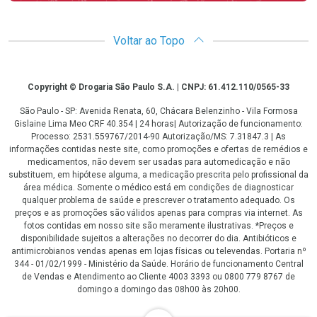
Voltar ao Topo
Copyright
Copyright © Drogaria São Paulo S.A. | CNPJ: 61.412.110/0565-33
São Paulo - SP: Avenida Renata, 60, Chácara Belenzinho - Vila Formosa
Gislaine Lima Meo CRF 40.354 | 24 horas| Autorização de funcionamento:
Processo: 2531.559767/2014-90 Autorização/MS: 7.31847.3 | As
informações contidas neste site, como promoções e ofertas de remédios e
medicamentos, não devem ser usadas para automedicação e não
substituem, em hipótese alguma, a medicação prescrita pelo profissional da
área médica. Somente o médico está em condições de diagnosticar
qualquer problema de saúde e prescrever o tratamento adequado. Os
preços e as promoções são válidos apenas para compras via internet. As
fotos contidas em nosso site são meramente ilustrativas. *Preços e
disponibilidade sujeitos a alterações no decorrer do dia. Antibióticos e
antimicrobianos vendas apenas em lojas físicas ou televendas. Portaria nº
344 - 01/02/1999 - Ministério da Saúde. Horário de funcionamento Central
de Vendas e Atendimento ao Cliente 4003 3393 ou 0800 779 8767 de
domingo a domingo das 08h00 às 20h00.
LGPD Aceite os Cookies