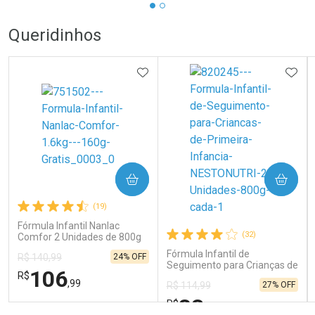
Queridinhos
ADICIONAR AOS FAVORITOS
ADIC
COMPRAR
COMPRAR
(19)
Fórmula Infantil Nanlac
(32)
Comfor 2 Unidades de 800g
Fórmula Infantil de
24% OFF
R$ 140,99
Seguimento para Crianças de
106
R$
Primeira Infância Nestonutri
,99
27% OFF
R$ 114,99
2 Unidades de 800g cada
83
R$
,98