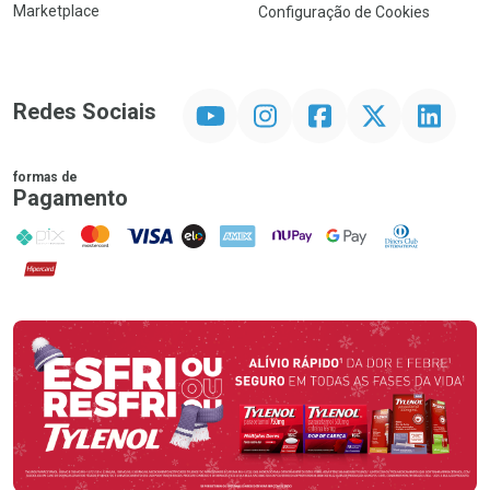
Marketplace
Configuração de Cookies
YouTube
Instagram
Facebook
Twitter
Linkedin
Redes Sociais
formas de
Pagamento
PIX
MasterCard
VISA
ELO
AMEX
NuPay
Google Pay
Diners Club
Hipercard
Promoção em Destaque