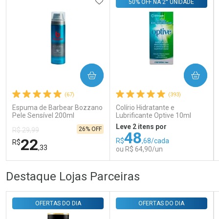
ADICIONAR AOS FAVORITOS
50% OFF NA 2° UNIDADE
Ativar Desconto
COMPRAR
COMPRAR
(67)
(393)
Comprar sem Desconto
Comprar sem Desconto
Por R$ 143,94/cada
Por R$ 143,94/cada
Espuma de Barbear Bozzano
Colírio Hidratante e
Pele Sensível 200ml
Lubrificante Optive 10ml
Leve 2 itens por
26% OFF
R$ 29,99
48
22
R$
,68/cada
R$
,33
ou R$ 64,90/un
FECHAR
FECHAR
FEC
FEC
Destaque Lojas Parceiras
Laboratório
Laboratório
Por Menos
Por Menos
OFERTAS DO DIA
OFERTAS DO DIA