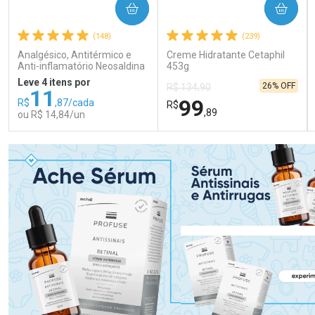
COMPRAR
COMPRAR
(148)
(239)
Analgésico, Antitérmico e
Creme Hidratante Cetaphil
Anti-inflamatório Neosaldina
453g
30mg + 300mg + 30mg 10
Leve 4 itens por
26% OFF
R$ 134,90
Drágeas
11
99
R$
,87/cada
R$
,89
ou R$ 14,84/un
FECHAR
FECHAR
FEC
FEC
Laboratório
Laboratório
Por Menos
Por Menos
Ativar Desconto
Ativar Desconto