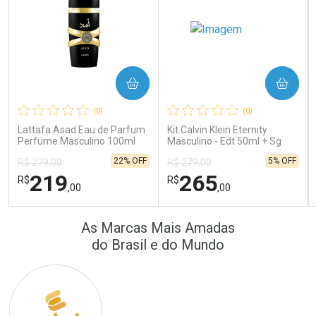
COMPRAR
COMPRAR
Ativar Desconto
Ativar Desconto
(0)
(0)
Comprar sem Desconto
Comprar sem Desconto
Comprar sem Desconto
Comprar sem Desconto
Lattafa Asad Eau de Parfum
Kit Calvin Klein Eternity
Por R$ 22,33/cada
Por R$ 64,90/cada
Por R$ 22,33/cada
Por R$ 64,90/cada
Perfume Masculino 100ml
Masculino - Edt 50ml + Sg
100ml
22% OFF
5% OFF
R$ 279,00
R$ 279,00
219
265
R$
R$
,00
,00
FECHAR
FECHAR
FEC
FEC
As Marcas Mais Amadas
Laboratório
Laboratório
Por Menos
Por Menos
do Brasil e do Mundo