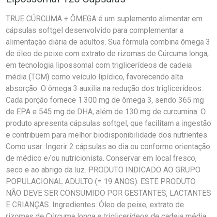
TRUE CÚRCUMA + ÔMEGA é um suplemento alimentar em
cápsulas softgel desenvolvido para complementar a
alimentação diária de adultos. Sua fórmula combina ômega 3
de óleo de peixe com extrato de rizomas de Cúrcuma longa,
em tecnologia lipossomal com triglicerídeos de cadeia
média (TCM) como veículo lipídico, favorecendo alta
absorção. O ômega 3 auxilia na redução dos triglicerídeos.
Cada porção fornece 1.300 mg de ômega 3, sendo 365 mg
de EPA e 545 mg de DHA, além de 130 mg de curcumina. O
produto apresenta cápsulas softgel, que facilitam a ingestão
e contribuem para melhor biodisponibilidade dos nutrientes.
Como usar: Ingerir 2 cápsulas ao dia ou conforme orientação
de médico e/ou nutricionista. Conservar em local fresco,
seco e ao abrigo da luz. PRODUTO INDICADO AO GRUPO
POPULACIONAL ADULTO (= 19 ANOS). ESTE PRODUTO
NÃO DEVE SER CONSUMIDO POR GESTANTES, LACTANTES
E CRIANÇAS. Ingredientes: Óleo de peixe, extrato de
rizomas de Cúrcuma longa e triglicerídeos de cadeia média