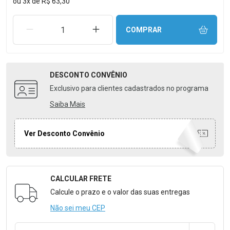
ou
3
x
de
R$ 63,30
REMOVER UMA UNIDADE
AUMENTAR UMA UNIDADE
COMPRAR
DESCONTO
CONVÊNIO
Exclusivo para clientes cadastrados no programa
Saiba Mais
Ver Desconto Convênio
CALCULAR FRETE
Formulário para Calcular o Frete
Calcule o prazo e o valor das suas entregas
Não sei meu CEP