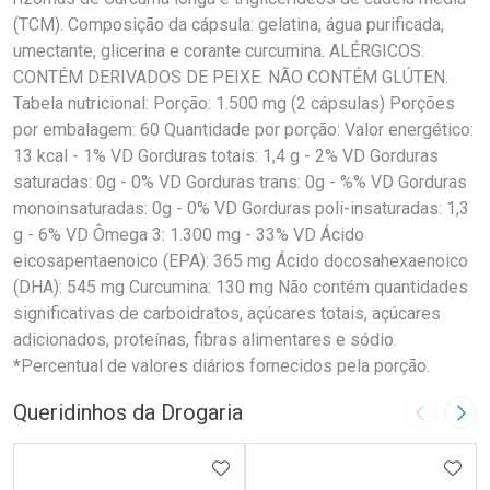
(TCM). Composição da cápsula: gelatina, água purificada,
umectante, glicerina e corante curcumina. ALÉRGICOS:
CONTÉM DERIVADOS DE PEIXE. NÃO CONTÉM GLÚTEN.
Tabela nutricional: Porção: 1.500 mg (2 cápsulas) Porções
por embalagem: 60 Quantidade por porção: Valor energético:
13 kcal - 1% VD Gorduras totais: 1,4 g - 2% VD Gorduras
saturadas: 0g - 0% VD Gorduras trans: 0g - %% VD Gorduras
monoinsaturadas: 0g - 0% VD Gorduras poli-insaturadas: 1,3
g - 6% VD Ômega 3: 1.300 mg - 33% VD Ácido
eicosapentaenoico (EPA): 365 mg Ácido docosahexaenoico
(DHA): 545 mg Curcumina: 130 mg Não contém quantidades
significativas de carboidratos, açúcares totais, açúcares
adicionados, proteínas, fibras alimentares e sódio.
*Percentual de valores diários fornecidos pela porção.
Queridinhos da Drogaria
Imagem A
Pró
ADICIONAR AOS FAVORITOS
ADIC