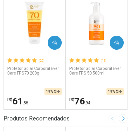
COMPRAR
COMPRAR
(20)
(13)
Protetor Solar Corporal Ever
Protetor Solar Corporal Ever
Care FPS70 200g
Care FPS 50 500ml
19% OFF
19% OFF
61
76
R$
R$
,55
,94
FECHAR
F
FECHAR
F
Produtos Recomendados
Imagem A
Pró