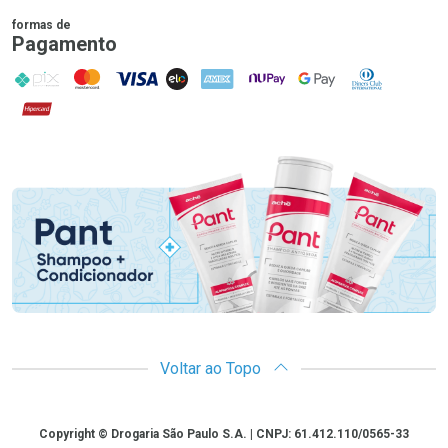
formas de
Pagamento
PIX
MasterCard
VISA
ELO
AMEX
NuPay
Google Pay
Diners Club
Hipercard
Promoção em Destaque
Voltar ao Topo
Copyright
Copyright © Drogaria São Paulo S.A. | CNPJ: 61.412.110/0565-33