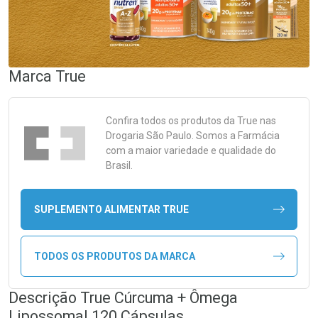
Marca
True
Confira todos os produtos da
True
nas
Drogaria São Paulo. Somos a Farmácia
com a maior variedade e qualidade do
Brasil.
SUPLEMENTO ALIMENTAR TRUE
TODOS OS PRODUTOS DA MARCA
Descrição True Cúrcuma + Ômega
Lipossomal 120 Cápsulas